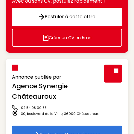
Avec ou sans CV, postulez rapidement !
Postuler à cette offre
Postuler à cette offre
Créer un CV en 5mn
Icon decorative
Annonce publiée par
Agence Synergie
Visuel génér
Châteauroux
02 54 08 00 55
Icône téléphone
30, boulevard de la Vrille
,
36000
Châteauroux
Icône adresse