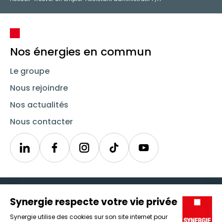
Nos énergies en commun
Le groupe
Nous rejoindre
Nos actualités
Nous contacter
Linkedin
Synergie
Instagram
TikTok
Youtube
Trouver un emploi
Icône d'illustration
Candidats
Icône d'illustration