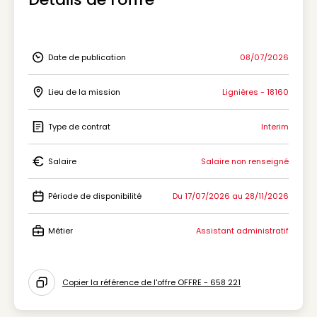
Date de publication
08/07/2026
Icon Date de publication
Lieu de la mission
Lignières - 18160
Icon Lieu de la mission
Type de contrat
Interim
Icon Type de contrat
Salaire
Salaire non renseigné
Icon Salaire
Période de disponibilité
Du 17/07/2026 au 28/11/2026
Icon Période de disponibilité
Métier
Assistant administratif
Icon Métier
Copier la référence de l'offre OFFRE - 658 221
Icon copy to clipboard