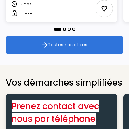
2 mois
Durée
Ajouter aux
Interim
Type
Toutes nos offres
Toutes nos offres
Vos démarches simplifiées
Prenez contact avec
nous par téléphone