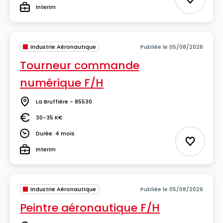
Ajouter 
Interim
Type
Industrie Aéronautique
Publiée le 05/08/2026
Tourneur commande
numérique F/H
La Bruffière - 85530
Lieu
30-35 K€
Salaire
Durée: 4 mois
Durée
Ajouter 
Interim
Type
Industrie Aéronautique
Publiée le 05/08/2026
Peintre aéronautique F/H