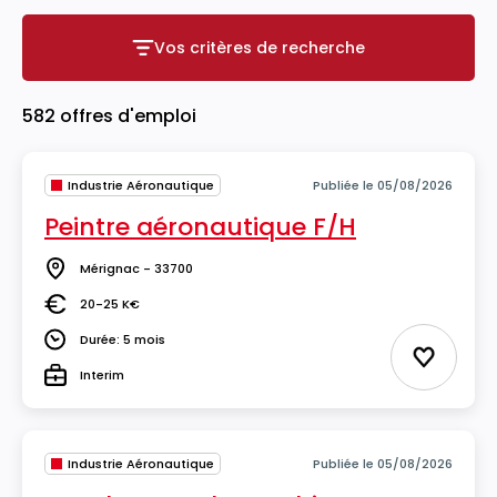
Vos critères de recherche
Vos critères de recherche
582 offres d'emploi
Industrie Aéronautique
Publiée le 05/08/2026
Peintre aéronautique F/H
Mérignac - 33700
Lieu
20-25 K€
Salaire
Durée: 5 mois
Durée
Ajouter 
Interim
Type
Industrie Aéronautique
Publiée le 05/08/2026