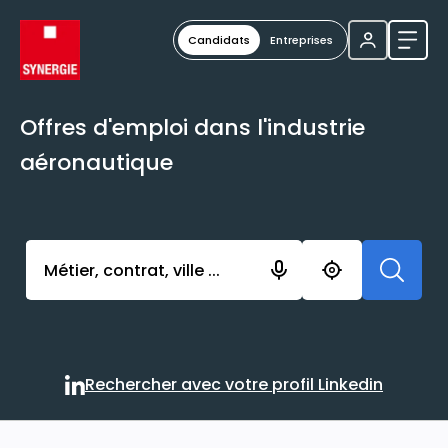
Candidats
Entreprises
Ouvri
Offres d'emploi dans l'industrie
aéronautique
Activer l’élément pour lancer l’enregistrement. Vou
Rechercher avec votre profil Linkedin
Rechercher avec votre profi