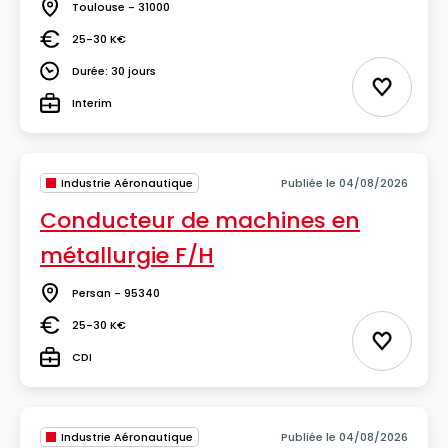
Toulouse - 31000
Lieu
25-30 K€
Salaire
Durée: 30 jours
Durée
Ajouter 
Interim
Type
Industrie Aéronautique
Publiée le 04/08/2026
Conducteur de machines en
métallurgie F/H
Persan - 95340
Lieu
25-30 K€
Salaire
Ajouter 
CDI
Type
Industrie Aéronautique
Publiée le 04/08/2026