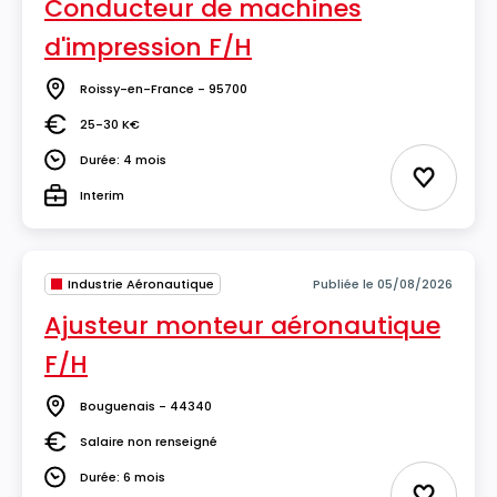
Conducteur de machines
d'impression F/H
Roissy-en-France - 95700
Lieu
25-30 K€
Salaire
Durée: 4 mois
Durée
Ajouter 
Interim
Type
Industrie Aéronautique
Publiée le 05/08/2026
Ajusteur monteur aéronautique
F/H
Bouguenais - 44340
Lieu
Salaire non renseigné
Salaire
Durée: 6 mois
Durée