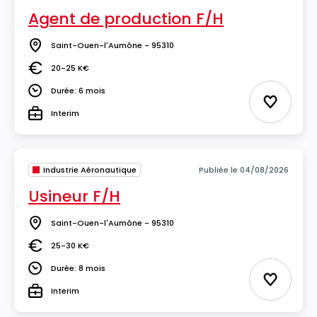
Agent de production F/H
Saint-Ouen-l'Aumône - 95310
Lieu
20-25 K€
Salaire
Durée: 6 mois
Durée
Ajouter 
Interim
Type
Industrie Aéronautique
Publiée le 04/08/2026
Usineur F/H
Saint-Ouen-l'Aumône - 95310
Lieu
25-30 K€
Salaire
Durée: 8 mois
Durée
Ajouter 
Interim
Type