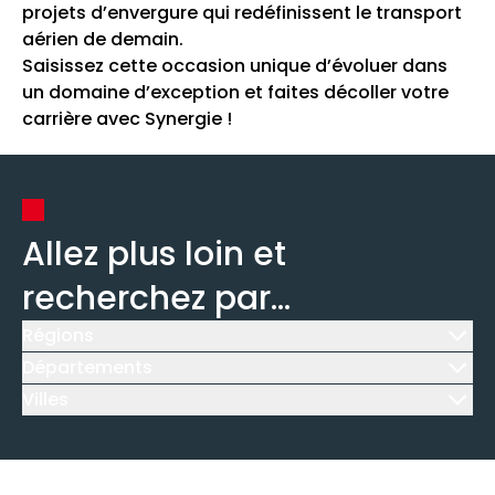
projets d’envergure qui redéfinissent le transport
aérien de demain.
Saisissez cette occasion unique d’évoluer dans
un domaine d’exception et faites décoller votre
carrière avec Synergie !
Allez plus loin et
recherchez par...
Régions
Icône d'illustration
Départements
Icône d'illustration
Villes
Icône d'illustration