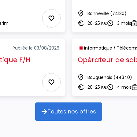
Bonneville
(74130)
Lieu
Ajouter aux Favoris
erim
20-25 K€
3 mois
Salaire
Durée
Ty
Publiée le 03/08/2026
Informatique / Télécom
tique F/H
Opérateur de sai
Bouguenais
(44340)
Lieu
Ajouter aux Favoris
20-25 K€
4 mois
Salaire
Durée
T
Toutes nos offres
Toutes nos offres