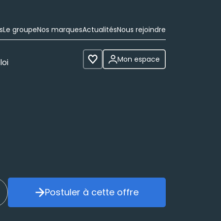
s
Le groupe
Nos marques
Actualités
Nous rejoindre
Mon espace
loi
Voir les favoris
Postuler à cette offre
réer mon alerte
Postuler à cette offre