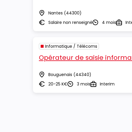
Nantes
(44300)
Lieu
Salaire non renseigné
4 mois
Int
Salaire
Durée
Type
Informatique / Télécoms
Opérateur de saisie informa
Bouguenais
(44340)
Lieu
20-25 K€
3 mois
Interim
Salaire
Durée
Type