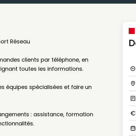
D
port Réseau
emandes clients par téléphone, en
ignant toutes les informations.
Ico
es équipes spécialisées et faire un
Ico
Ic
angements : assistance, formation
Ico
ctionnalités.
Ico