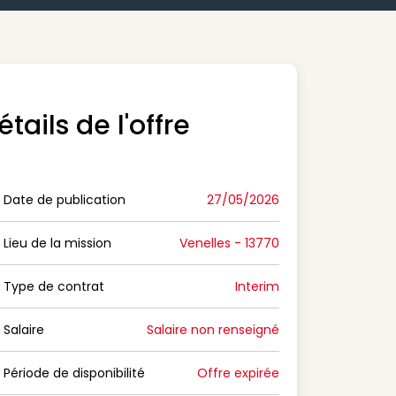
étails de l'offre
Date de publication
27/05/2026
n Date de publication
Lieu de la mission
Venelles - 13770
n Lieu de la mission
Type de contrat
Interim
on Type de contrat
Salaire
Salaire non renseigné
n Salaire
Période de disponibilité
Offre expirée
n Période de disponibilité