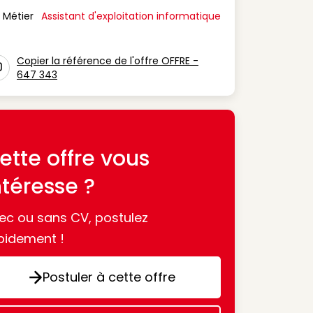
Métier
Assistant d'exploitation informatique
n Métier
Copier la référence de l'offre OFFRE -
647 343
con copy to clipboard
ette offre vous
ntéresse ?
ec ou sans CV, postulez
pidement !
Postuler à cette offre
Postuler à cette offre