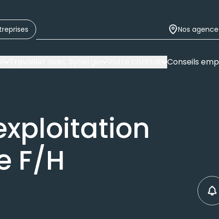
treprises
Nos agence
i
Travailler avec Synergie
Votre contrat
Conseils emp
exploitation
e F/H
C