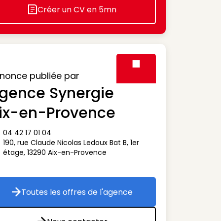
Créer un CV en 5mn
Icon decorative
nonce publiée par
gence Synergie
Visuel générique des agen
ix-en-Provence
04 42 17 01 04
ône téléphone
190, rue Claude Nicolas Ledoux Bat B, 1er
ône adresse
étage
,
13290
Aix-en-Provence
Toutes les offres de l'agence
Toutes les offres de l'agence