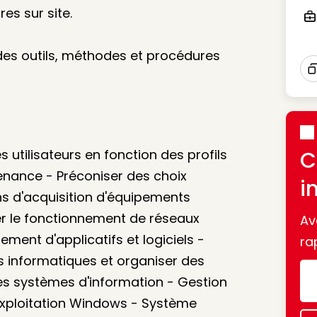
es sur site.
Ico
 des outils, méthodes et procédures
I
 utilisateurs en fonction des profils
C
tenance - Préconiser des choix
i
ns d'acquisition d'équipements
ler le fonctionnement de réseaux
Av
ement d'applicatifs et logiciels -
ra
s informatiques et organiser des
des systèmes d'information - Gestion
exploitation Windows - Système