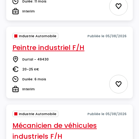
Durée: 11 mois
Durée
Ajouter 
Interim
Type
Industrie Automobile
Publiée le 05/08/2026
Peintre industriel F/H
Durtal - 49430
Lieu
20-25 K€
Salaire
Durée: 6 mois
Durée
Ajouter 
Interim
Type
Industrie Automobile
Publiée le 05/08/2026
Mécanicien de véhicules
industriels F/H