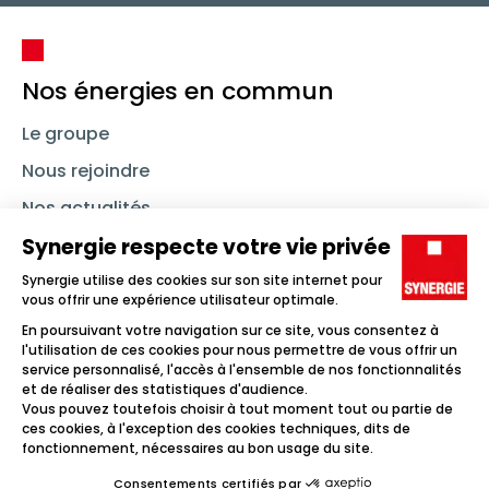
Nos énergies en commun
Le groupe
Nous rejoindre
Nos actualités
Nous contacter
Linkedin
Synergie
Instagram
TikTok
Youtube
Trouver un emploi
Icône d'illustration
Candidats
Icône d'illustration
Entreprises
Icône d'illustration