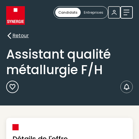
Candidats
Entreprises
Ouvri
Retour
Retour
Assistant qualité
métallurgie F/H
Ajouter aux Favoris
Créer
Détails de l'offre