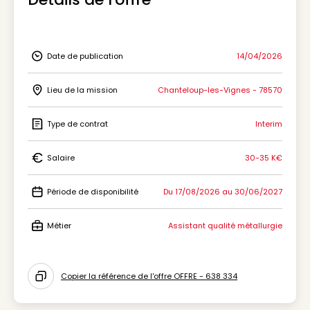
Date de publication
14/04/2026
Icon Date de publication
Lieu de la mission
Chanteloup-les-Vignes - 78570
Icon Lieu de la mission
Type de contrat
Interim
Icon Type de contrat
Salaire
30-35 K€
Icon Salaire
Période de disponibilité
Du 17/08/2026 au 30/06/2027
Icon Période de disponibilité
Métier
Assistant qualité métallurgie
Icon Métier
Copier la référence de l'offre OFFRE - 638 334
Icon copy to clipboard