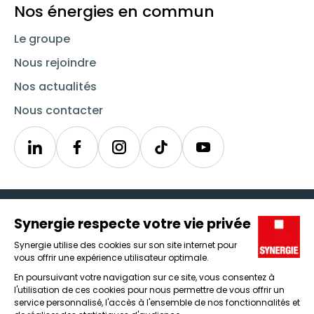
Nos énergies en commun
Le groupe
Nous rejoindre
Nos actualités
Nous contacter
Linkedin
Synergie
Instagram
TikTok
Youtube
Trouver un emploi
Icône d'illustration
Candidats
Icône d'illustration
Entreprises
Icône d'illustration
Nos agences
Icône d'illustration