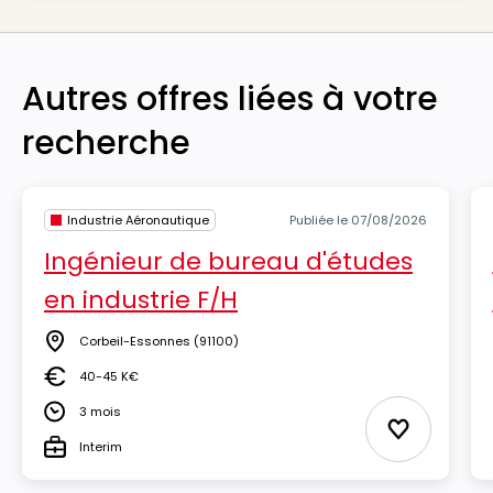
Autres offres liées à votre
recherche
Industrie Aéronautique
Publiée le 07/08/2026
Ingénieur de bureau d'études
en industrie F/H
Corbeil-Essonnes
(91100)
Lieu
40-45 K€
Salaire
3 mois
Durée
Ajouter aux
Interim
Type