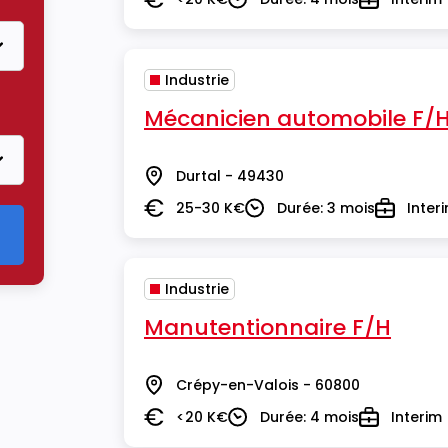
Salaire
Durée
Type
Industrie
Mécanicien automobile F/
Durtal - 49430
Lieu
25-30 K€
Durée: 3 mois
Inter
Salaire
Durée
Type
Industrie
Manutentionnaire F/H
Crépy-en-Valois - 60800
Lieu
<20 K€
Durée: 4 mois
Interim
Salaire
Durée
Type