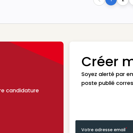
Previous
Créer m
Soyez alerté par e
poste publié corre
re candidature
*
Votre adresse email