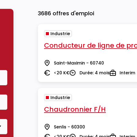
3686 offres d'emploi
Industrie
Conducteur de ligne de pr
Saint-Maximin - 60740
Lieu
<20 K€
Durée: 4 mois
Interim
Salaire
Durée
Type
Industrie
Chaudronnier F/H
Senlis - 60300
Lieu
<20 K€
Durée: 4 mois
Interim