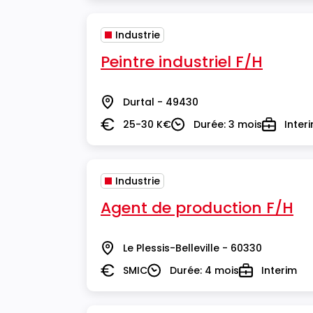
Industrie
Peintre industriel F/H
Durtal - 49430
Lieu
25-30 K€
Durée: 3 mois
Inter
Salaire
Durée
Type
Industrie
Agent de production F/H
Le Plessis-Belleville - 60330
Lieu
SMIC
Durée: 4 mois
Interim
Salaire
Durée
Type