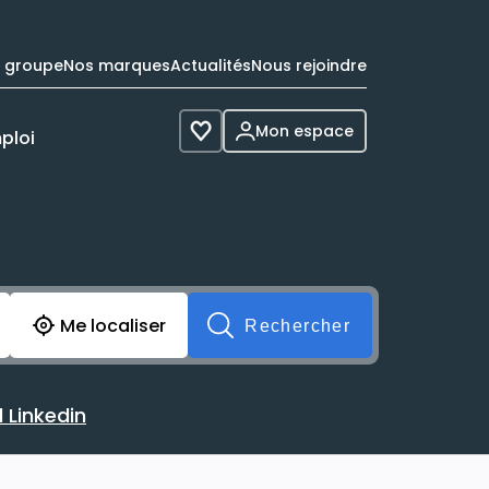
e groupe
Nos marques
Actualités
Nous rejoindre
Mon espace
ploi
Voir les favoris
cherche avant soumission du formulaire. Vous pouvez de 
Me localiser
Rechercher
 Linkedin
 avec votre profil Linkedin