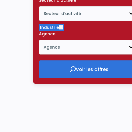
Secteur d'activité
Secteur d'activité
Icône ouvrir la liste déroulante
Industrie
Supprimer le critère Industrie
Agence
Agence
Icône ouvrir la liste déroulante
Voir les offres
Voir les offres