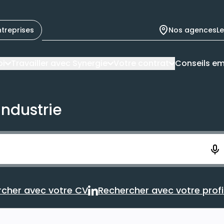
ntreprises
Nos agences
L
oi
Travailler avec Synergie
Votre contrat
Conseils em
industrie
ement. Vous aurez 10 secondes pour enregistrer votre re
cher avec votre CV
Rechercher avec votre profil
Rechercher avec votre CV
Rechercher