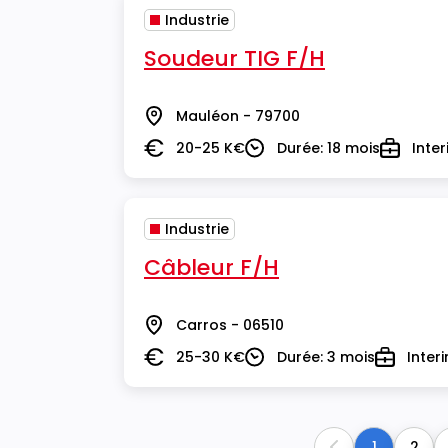
Industrie
Soudeur TIG F/H
Mauléon - 79700
Lieu
20-25 K€
Durée: 18 mois
Inte
Salaire
Durée
Type
Industrie
Câbleur F/H
Carros - 06510
Lieu
25-30 K€
Durée: 3 mois
Inter
Salaire
Durée
Type
1
2