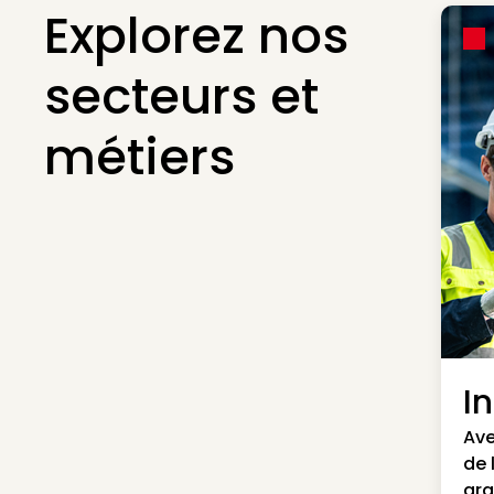
Explorez nos
secteurs et
métiers
I
Ave
de 
gra