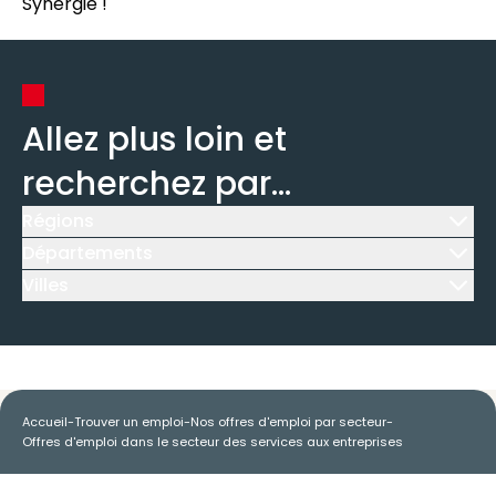
Synergie !
Allez plus loin et
recherchez par...
Régions
Icône d'illustration
Départements
Icône d'illustration
Villes
Icône d'illustration
Accueil
-
Trouver un emploi
-
Nos offres d'emploi par secteur
-
Offres d'emploi dans le secteur des services aux entreprises