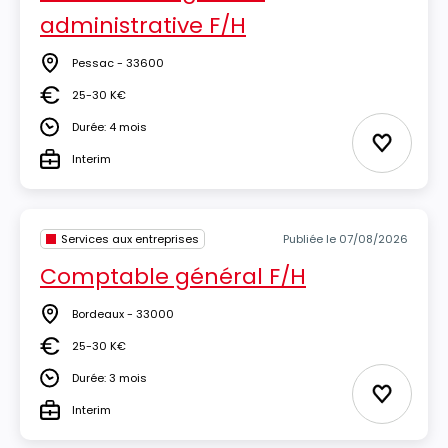
administrative F/H
Pessac - 33600
Lieu
25-30 K€
Salaire
Durée: 4 mois
Durée
Ajouter 
Interim
Type
Services aux entreprises
Publiée le 07/08/2026
Comptable général F/H
Bordeaux - 33000
Lieu
25-30 K€
Salaire
Durée: 3 mois
Durée
Ajouter 
Interim
Type