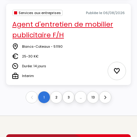
Services aux entreprises
Publiée le 06/08/2026
Agent d'entretien de mobilier
publicitaire F/H
Blancs-Coteaux - 51190
Lieu
25-30 K€
Salaire
Durée: 14 jours
Durée
Ajouter 
Interim
Type
1
2
3
...
13
Previous
Next