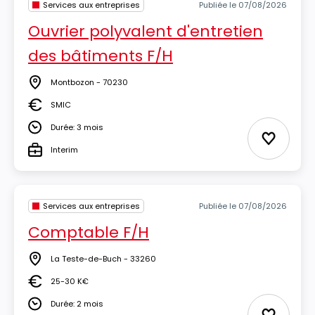
Services aux entreprises
Publiée le 07/08/2026
Ouvrier polyvalent d'entretien
des bâtiments F/H
Montbozon - 70230
Lieu
SMIC
Salaire
Durée: 3 mois
Durée
Ajouter 
Interim
Type
Services aux entreprises
Publiée le 07/08/2026
Comptable F/H
La Teste-de-Buch - 33260
Lieu
25-30 K€
Salaire
Durée: 2 mois
Durée