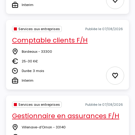
Ajouter 
Interim
Type
Services aux entreprises
Publiée le 07/08/2026
Comptable clients F/H
Bordeaux - 33300
Lieu
25-30 K€
Salaire
Durée: 3 mois
Durée
Ajouter 
Interim
Type
Services aux entreprises
Publiée le 07/08/2026
Gestionnaire en assurances F/H
Villenave-d'Ornon - 33140
Lieu