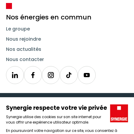
Nos énergies en commun
Le groupe
Nous rejoindre
Nos actualités
Nous contacter
Linkedin
Synergie
Instagram
TikTok
Youtube
Trouver un emploi
Icône d'illustration
Candidats
Icône d'illustration
Entreprises
Icône d'illustration
Nos agences
Icône d'illustration