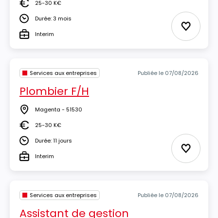
25-30 K€
Salaire
Durée: 3 mois
Durée
Ajouter 
Interim
Type
Services aux entreprises
Publiée le 07/08/2026
Plombier F/H
Magenta - 51530
Lieu
25-30 K€
Salaire
Durée: 11 jours
Durée
Ajouter 
Interim
Type
Services aux entreprises
Publiée le 07/08/2026
Assistant de gestion