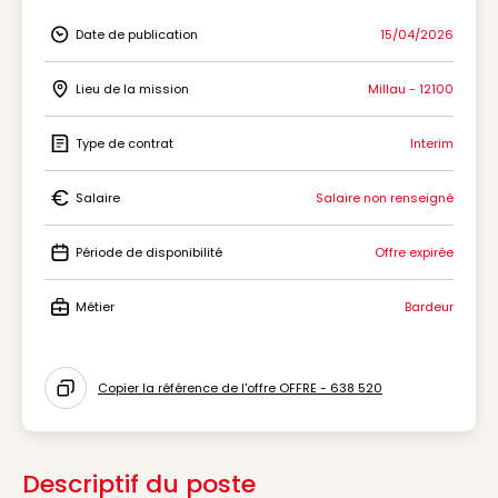
Date de publication
15/04/2026
Icon Date de publication
Lieu de la mission
Millau - 12100
Icon Lieu de la mission
Type de contrat
Interim
Icon Type de contrat
Salaire
Salaire non renseigné
Icon Salaire
Période de disponibilité
Offre expirée
Icon Période de disponibilité
Métier
Bardeur
Icon Métier
Copier la référence de l'offre OFFRE - 638 520
Icon copy to clipboard
Descriptif du poste