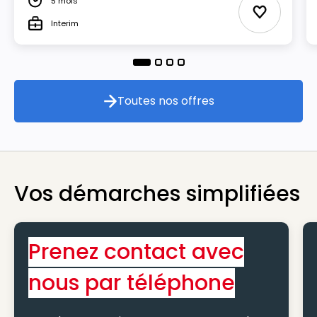
5 mois
Durée
Ajouter au
Interim
Type
Toutes nos offres
Toutes nos offres
Vos démarches simplifiées
Prenez contact avec
nous par téléphone