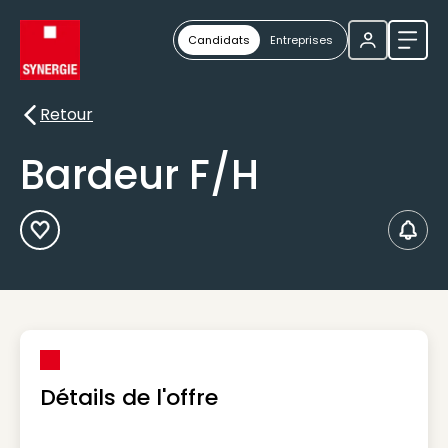
Candidats
Entreprises
Ouvri
Retour
Retour
Bardeur F/H
Ajouter aux Favoris
Créer
Détails de l'offre