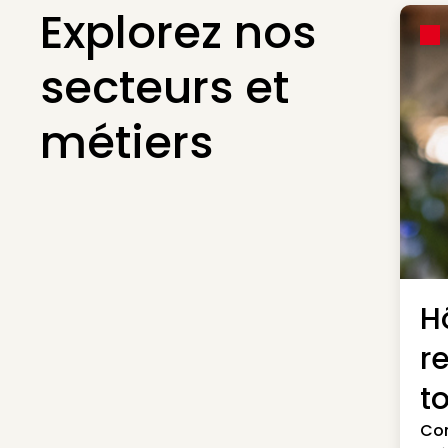
Explorez nos
secteurs et
métiers
Hô
r
t
Con