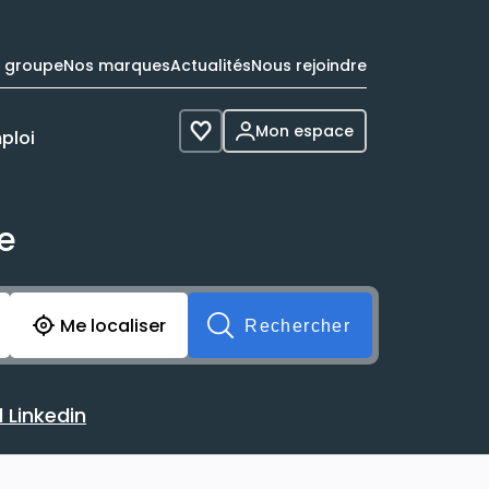
e groupe
Nos marques
Actualités
Nous rejoindre
Mon espace
ploi
Voir les favoris
me
cherche avant soumission du formulaire. Vous pouvez de 
Me localiser
Rechercher
 Linkedin
 avec votre profil Linkedin