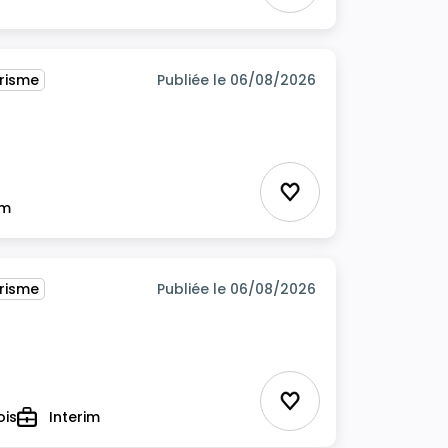
urisme
Publiée le 06/08/2026
risme
Ajouter aux favor
im
urisme
Publiée le 06/08/2026
Ajouter aux favor
ois
Interim
Type