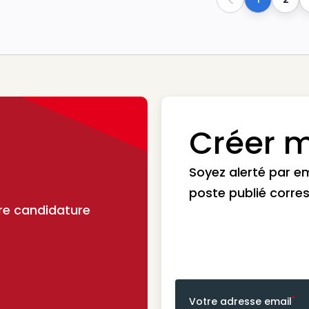
Previous
Créer m
Soyez alerté par e
poste publié corre
re candidature
*
Votre adresse email