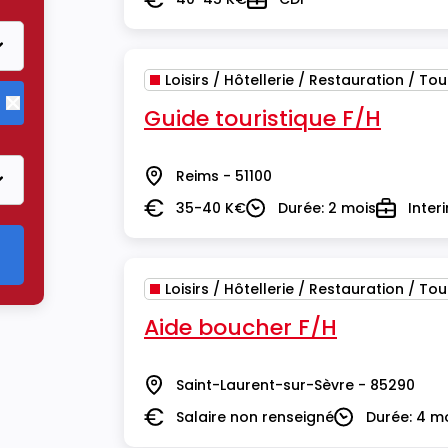
Salaire
Type
Loisirs / Hôtellerie / Restauration / To
Guide touristique F/H
Supprimer le critère Loisirs / Hôtellerie / Restauration / Tou
Reims - 51100
Lieu
35-40 K€
Durée: 2 mois
Inter
Salaire
Durée
Type
Loisirs / Hôtellerie / Restauration / To
Aide boucher F/H
Saint-Laurent-sur-Sèvre - 85290
Lieu
Salaire non renseigné
Durée: 4 m
Salaire
Durée