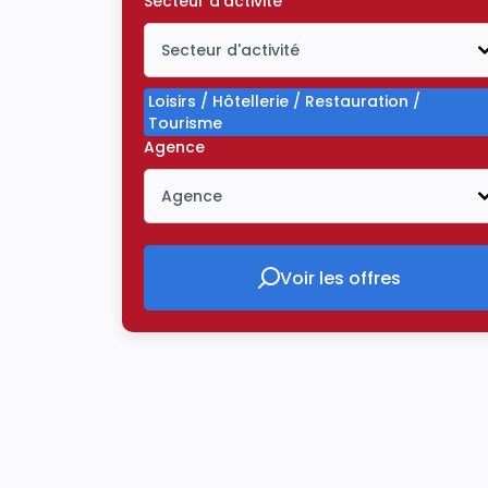
Secteur d'activité
Secteur d'activité
Icône ouvrir la liste déroulante
Loisirs / Hôtellerie / Restauration /
Tourisme
Agence
Agence
Icône ouvrir la liste déroulante
Voir les offres
Voir les offres