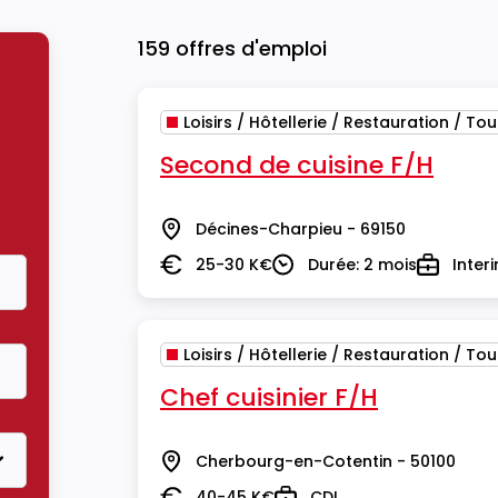
159 offres d'emploi
Loisirs / Hôtellerie / Restauration / To
Second de cuisine F/H
Décines-Charpieu - 69150
Lieu
25-30 K€
Durée: 2 mois
Inter
Salaire
Durée
Type
Loisirs / Hôtellerie / Restauration / To
Chef cuisinier F/H
Cherbourg-en-Cotentin - 50100
Lieu
40-45 K€
CDI