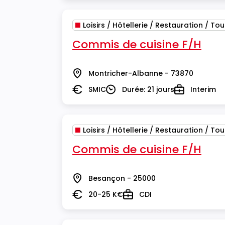
Loisirs / Hôtellerie / Restauration / To
Commis de cuisine F/H
Montricher-Albanne - 73870
Lieu
SMIC
Durée: 21 jours
Interim
Salaire
Durée
Type
Loisirs / Hôtellerie / Restauration / To
Commis de cuisine F/H
Besançon - 25000
Lieu
20-25 K€
CDI
Salaire
Type