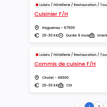
Loisirs / Hôtellerie / Restauration / To
Cuisinier F/H
Haguenau - 67500
Lieu
25-30 K€
Durée: 6 mois
Inter
Salaire
Durée
Type
Loisirs / Hôtellerie / Restauration / To
Commis de cuisine F/H
Cholet - 49300
Lieu
25-30 K€
CDI
Salaire
Type
1
2