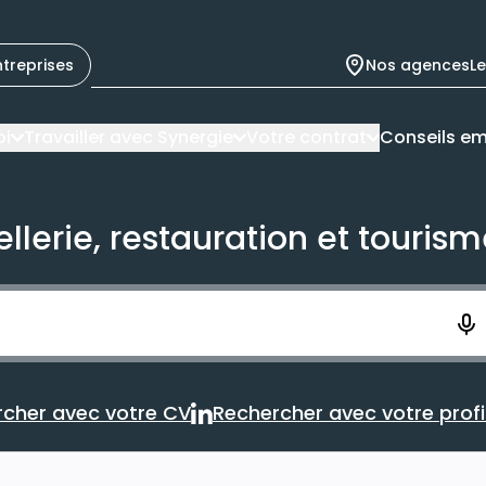
ntreprises
Nos agences
L
oi
Travailler avec Synergie
Votre contrat
Conseils em
llerie, restauration et touris
ement. Vous aurez 10 secondes pour enregistrer votre re
cher avec votre CV
Rechercher avec votre profil
Rechercher avec votre CV
Rechercher