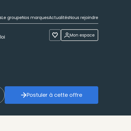
s
Le groupe
Nos marques
Actualités
Nous rejoindre
Mon espace
loi
Voir les favoris
Postuler à cette offre
réer mon alerte
Postuler à cette offre