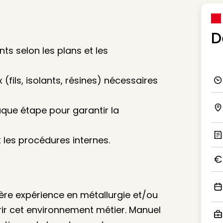
D
ts selon les plans et les
(fils, isolants, résines) nécessaires
Ico
haque étape pour garantir la
Ico
 les procédures internes.
Ic
Ico
ère expérience en métallurgie et/ou
Ico
rir cet environnement métier. Manuel