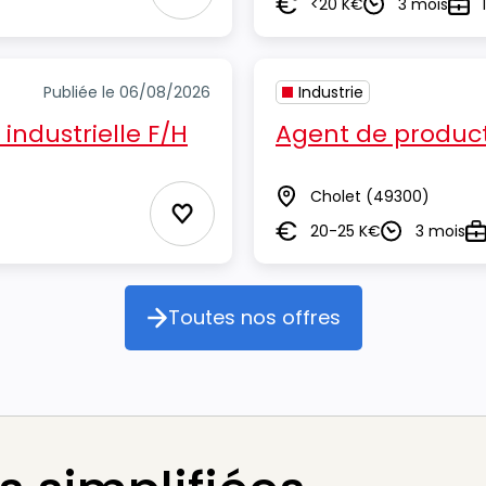
Ajouter aux Favoris
<20 K€
3 mois
Salaire
Durée
Typ
Publiée le 06/08/2026
Industrie
ndustrielle F/H
Agent de product
Cholet
(49300)
Lieu
Ajouter aux Favoris
20-25 K€
3 mois
Salaire
Durée
Ty
Toutes nos offres
Toutes nos offres