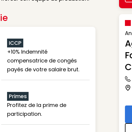
ie
An
A
ICCP
+10% Indemnité
F
compensatrice de congés
C
payés de votre salaire brut.
Ic
Ic
Primes
Profitez de la prime de
participation.