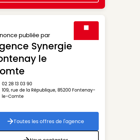
nonce publiée par
gence Synergie
Visuel générique des agen
ontenay le
omte
02 28 13 03 90
ône téléphone
109, rue de la République
,
85200
Fontenay-
ône adresse
le-Comte
Toutes les offres de l'agence
Toutes les offres de l'agence