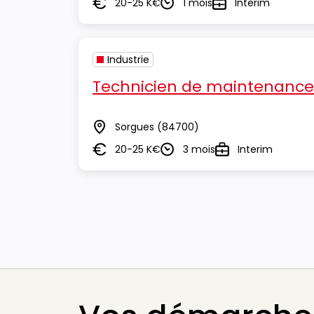
20-25 K€
1 mois
Interim
Salaire
Durée
Type
Industrie
Technicien de maintenance i
Sorgues
(84700)
Lieu
20-25 K€
3 mois
Interim
Salaire
Durée
Type