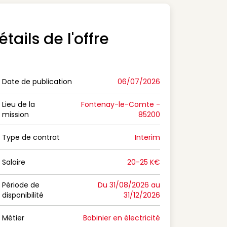
étails de l'offre
Date de publication
06/07/2026
n Date de publication
Lieu de la
Fontenay-le-Comte -
mission
85200
n Lieu de la mission
Type de contrat
Interim
on Type de contrat
Salaire
20-25 K€
n Salaire
Période de
Du 31/08/2026 au
disponibilité
31/12/2026
n Période de disponibilité
Métier
Bobinier en électricité