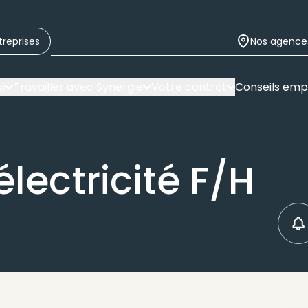
treprises
Nos agence
i
Travailler avec Synergie
Votre contrat
Conseils emp
électricité F/H
C