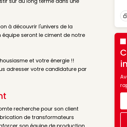
estir sur du long terme dans une
Ico
I
on à découvrir l'univers de la
n équipe seront le ciment de notre
C
housiasme et votre énergie !!
i
us adresser votre candidature par
Av
ra
nt
omte recherche pour son client
abrication de transformateurs
enforcer son équipe de production.