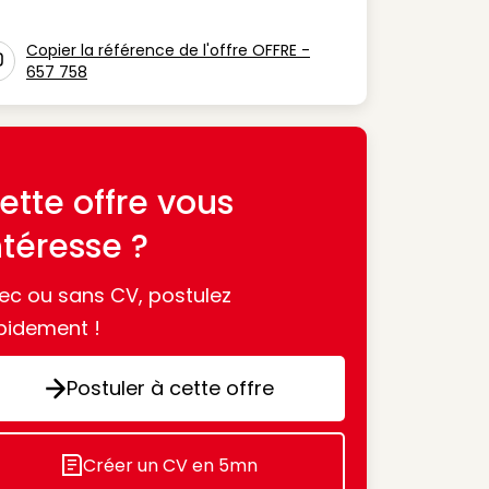
n Métier
Copier la référence de l'offre OFFRE -
657 758
con copy to clipboard
ette offre vous
ntéresse ?
ec ou sans CV, postulez
pidement !
Postuler à cette offre
Postuler à cette offre
Créer un CV en 5mn
Icon decorative