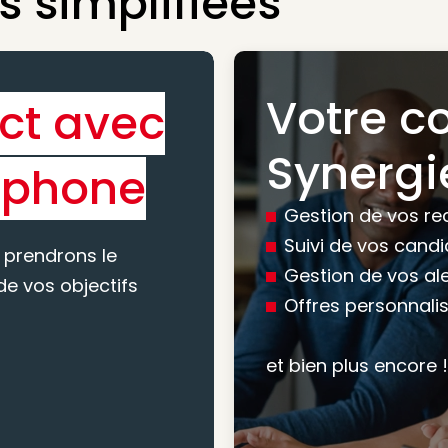
 simplifiées
Votre c
ct avec
Bénéfic
Synergi
éphone
experti
Gestion de vos re
conseil
Suivi de vos cand
 prendrons le
Gestion de vos al
e vos objectifs
Offres personnali
Nous vous accomp
votre recherche, en
et bien plus encore !
mesure pour maxim
atteindre vos objec