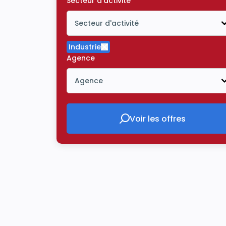
Secteur d'activité
Secteur d'activité
Icône ouvrir la liste déroulante
Industrie
Supprimer le critère Industrie
Agence
Agence
Icône ouvrir la liste déroulante
Voir les offres
Voir les offres