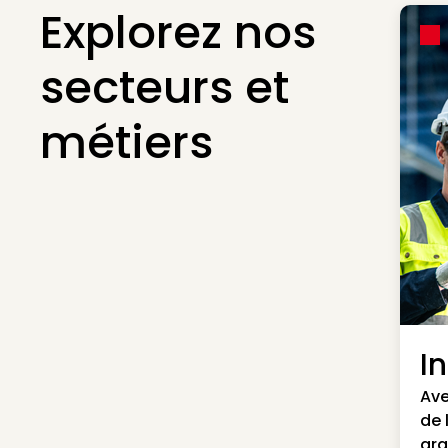
Explorez nos
secteurs et
métiers
I
Ave
de 
gra