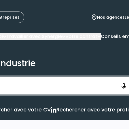
ntreprises
Nos agences
L
oi
Travailler avec Synergie
Votre contrat
Conseils em
industrie
ement. Vous aurez 10 secondes pour enregistrer votre re
cher avec votre CV
Rechercher avec votre profil
Rechercher avec votre CV
Rechercher