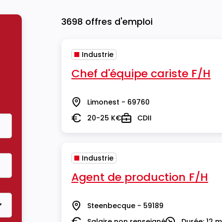
3698 offres d'emploi
Industrie
Chef d'équipe cariste F/H
Limonest - 69760
Lieu
20-25 K€
CDII
Salaire
Type
Industrie
Agent de production F/H
Steenbecque - 59189
Lieu
Salaire non renseigné
Durée: 12 m