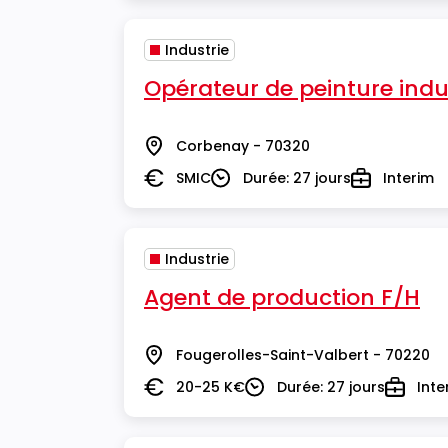
Industrie
Opérateur de peinture indus
Corbenay - 70320
Lieu
SMIC
Durée: 27 jours
Interim
Salaire
Durée
Type
Industrie
Agent de production F/H
Fougerolles-Saint-Valbert - 70220
Lieu
20-25 K€
Durée: 27 jours
Inte
Salaire
Durée
Type