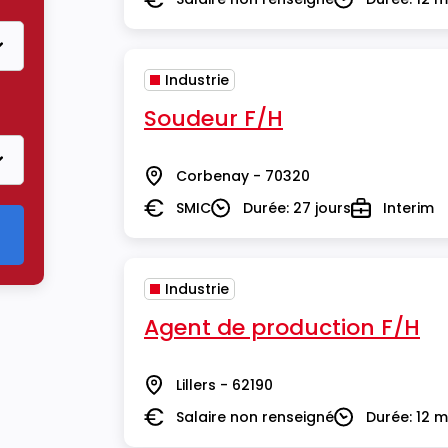
Salaire
Durée
Industrie
Soudeur F/H
Corbenay - 70320
Lieu
SMIC
Durée: 27 jours
Interim
Salaire
Durée
Type
Industrie
Agent de production F/H
Lillers - 62190
Lieu
Salaire non renseigné
Durée: 12 m
Salaire
Durée