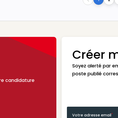
Previous
Créer m
Soyez alerté par e
poste publié corre
re candidature
*
Votre adresse email