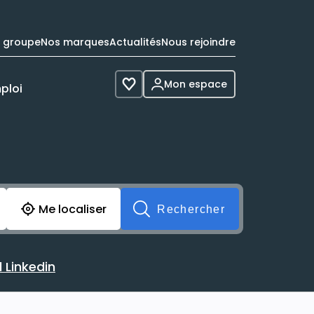
e groupe
Nos marques
Actualités
Nous rejoindre
Mon espace
ploi
Voir les favoris
cherche avant soumission du formulaire. Vous pouvez de 
Me localiser
Rechercher
 Linkedin
 avec votre profil Linkedin