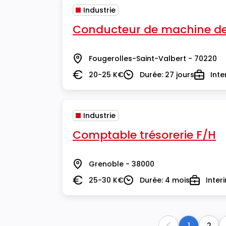
Industrie
Conducteur de machine de 
Fougerolles-Saint-Valbert - 70220
Lieu
20-25 K€
Durée: 27 jours
Inte
Salaire
Durée
Type
Industrie
Comptable trésorerie F/H
Grenoble - 38000
Lieu
25-30 K€
Durée: 4 mois
Inter
Salaire
Durée
Type
1
2