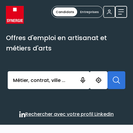
Candidats
Entreprises
Ouvri
Offres d'emploi en artisanat et
métiers d'arts
Activer l’élément pour lancer l’enregistrement. Vou
Rechercher avec votre profil Linkedin
Rechercher avec votre profi