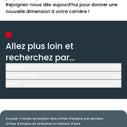
Rejoignez-nous dès aujourd’hui pour donner une
nouvelle dimension à votre carrière !
Allez plus loin et
recherchez par...
Régions
Icône d'illustration
Départements
Icône d'illustration
Villes
Icône d'illustration
Accueil
-
Trouver un emploi
-
Nos offres d'emploi par secteur
-
Offres d'emploi en artisanat et métiers d'arts