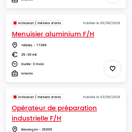
Type
Artisanat / métiers d’arts
Publiée le 05/08/2026
Menuisier aluminium F/H
Yèbles - 77390
Lieu
25-30 K€
Salaire
Durée: 3 mois
Durée
Ajouter 
Interim
Type
Artisanat / métiers d’arts
Publiée le 03/08/2026
Opérateur de préparation
industrielle F/H
Besançon - 25000