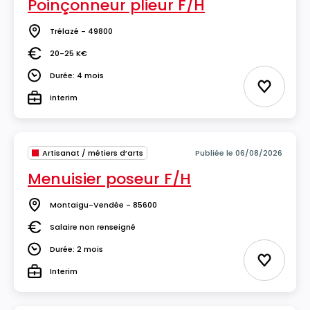
Poinçonneur plieur F/H
Trélazé - 49800
Lieu
20-25 K€
Salaire
Durée: 4 mois
Durée
Ajouter 
Interim
Type
Artisanat / métiers d’arts
Publiée le 06/08/2026
Menuisier poseur F/H
Montaigu-Vendée - 85600
Lieu
Salaire non renseigné
Salaire
Durée: 2 mois
Durée
Ajouter 
Interim
Type