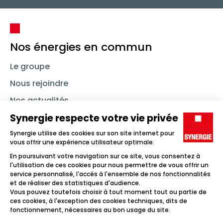
Nos énergies en commun
Le groupe
Nous rejoindre
Nos actualités
Nous contacter
Linkedin
Synergie
Instagram
TikTok
Youtube
Trouver un emploi
Icône d'illustration
Candidats
Icône d'illustration
Entreprises
Icône d'illustration