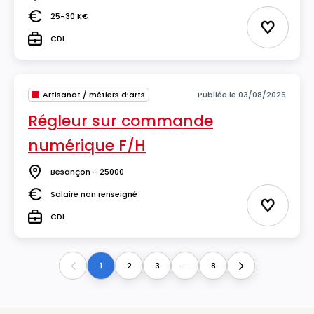
Lieu
25-30 K€
Salaire
Ajouter 
CDI
Type
Artisanat / métiers d’arts
Publiée le 03/08/2026
Régleur sur commande
numérique F/H
Besançon - 25000
Lieu
Salaire non renseigné
Salaire
Ajouter 
CDI
Type
1
2
3
...
8
Previous
Next