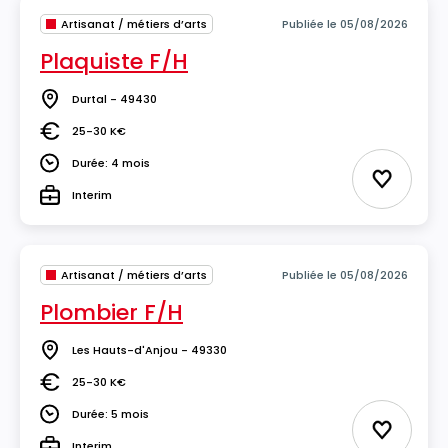
Artisanat / métiers d’arts
Publiée le 05/08/2026
Plaquiste F/H
Durtal - 49430
Lieu
25-30 K€
Salaire
Durée: 4 mois
Durée
Ajouter 
Interim
Type
Artisanat / métiers d’arts
Publiée le 05/08/2026
Plombier F/H
Les Hauts-d'Anjou - 49330
Lieu
25-30 K€
Salaire
Durée: 5 mois
Durée
Ajouter 
Interim