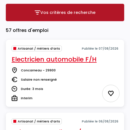
Vos critères de recherche
Vos critères de recherche
57 offres d'emploi
Artisanat / métiers d’arts
Publiée le 07/08/2026
Electricien automobile F/H
Concarneau - 29900
Lieu
Salaire non renseigné
Salaire
Durée: 3 mois
Durée
Ajouter 
Interim
Type
Artisanat / métiers d’arts
Publiée le 06/08/2026