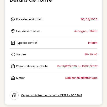
Date de publication
07/04/2026
Icon Date de publication
Lieu de la mission
Aubagne - 13400
Icon Lieu de la mission
Type de contrat
Interim
Icon Type de contrat
Salaire
25-30 K€
Icon Salaire
Période de disponibilité
Du 13/07/2026 au 10/05/2027
Icon Période de disponibilité
Métier
Cableur en électronique
Icon Métier
Copier la référence de l'offre OFFRE - 636 542
Icon copy to clipboard