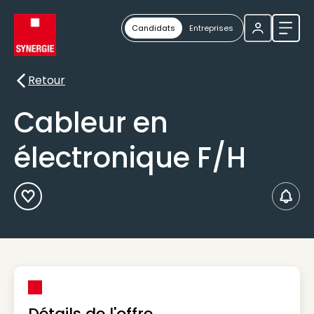
Candidats
Entreprises
Ouvri
Retour
Retour
Cableur en
électronique F/H
Ajouter aux Favoris
Créer
Détails de l'offre