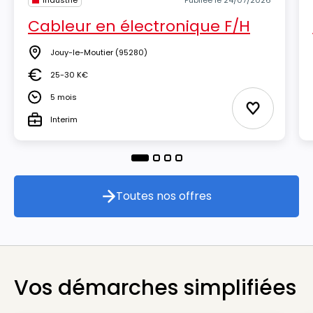
Industrie
Publiée le 24/07/2026
Cableur en électronique F/H
Jouy-le-Moutier
(95280)
Lieu
25-30 K€
Salaire
5 mois
Durée
Ajouter aux
Interim
Type
Toutes nos offres
Toutes nos offres
Vos démarches simplifiées