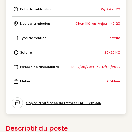
Date de publication
05/05/2026
Icon Date de publication
Lieu de la mission
Chemillé-en-Anjou - 49120
Icon Lieu de la mission
Type de contrat
Interim
Icon Type de contrat
Salaire
20-25 K€
Icon Salaire
Période de disponibilité
Du 17/08/2026 au 17/08/2027
Icon Période de disponibilité
Métier
Câbleur
Icon Métier
Copier la référence de l'offre OFFRE - 642 935
Icon copy to clipboard
Descriptif du poste