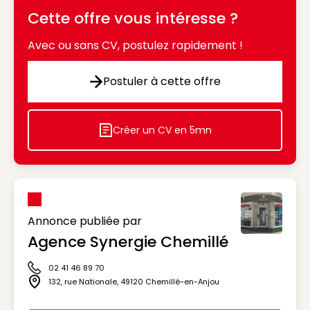
Cette offre vous intéresse ?
Avec ou sans CV, postulez rapidement !
Postuler à cette offre
Postuler à cette offre
Créer un CV en 5mn
Icon decorative
Annonce publiée par
Agence Synergie Chemillé
02 41 46 89 70
Icône téléphone
132, rue Nationale
,
49120
Chemillé-en-Anjou
Icône adresse