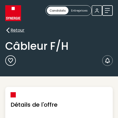
Candidats
Entreprises
Ouvri
Retour
Retour
Câbleur F/H
Ajouter aux Favoris
Créer
Détails de l'offre