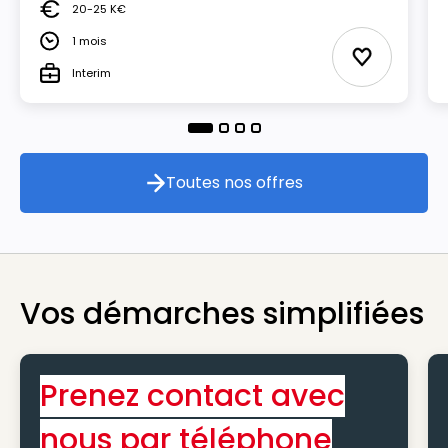
20-25 K€
Salaire
1 mois
Durée
Ajouter aux
Interim
Type
Toutes nos offres
Toutes nos offres
Vos démarches simplifiées
Prenez contact avec
nous par téléphone