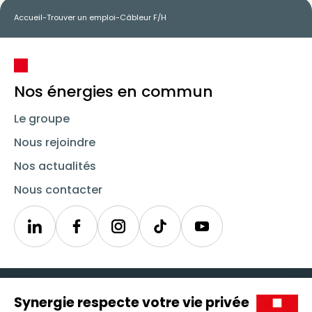
Accueil
-
Trouver un emploi
-
Câbleur F/H
Nos énergies en commun
Le groupe
Nous rejoindre
Nos actualités
Nous contacter
Linkedin
Synergie
Instagram
TikTok
Youtube
Trouver un emploi
Icône d'illustration
Candidats