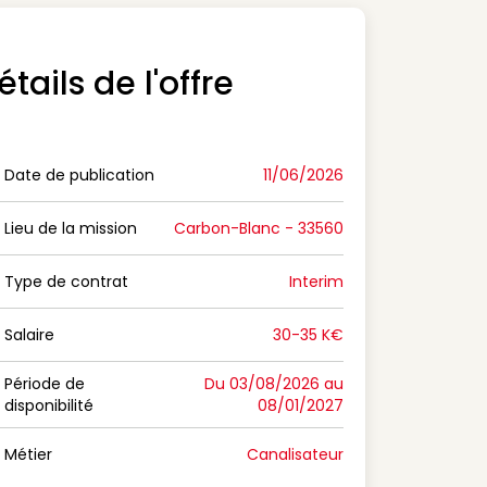
étails de l'offre
Date de publication
11/06/2026
n Date de publication
Lieu de la mission
Carbon-Blanc - 33560
n Lieu de la mission
Type de contrat
Interim
on Type de contrat
Salaire
30-35 K€
n Salaire
Période de
Du 03/08/2026 au
disponibilité
08/01/2027
n Période de disponibilité
Métier
Canalisateur
n Métier