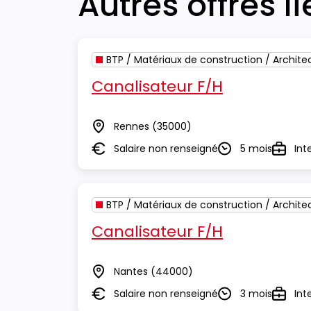
Autres offres l
BTP / Matériaux de construction / Archite
Canalisateur F/H
Rennes
(35000)
Lieu
Salaire non renseigné
5 mois
Int
Salaire
Durée
Type
BTP / Matériaux de construction / Archite
Canalisateur F/H
Nantes
(44000)
Lieu
Salaire non renseigné
3 mois
Int
Salaire
Durée
Type