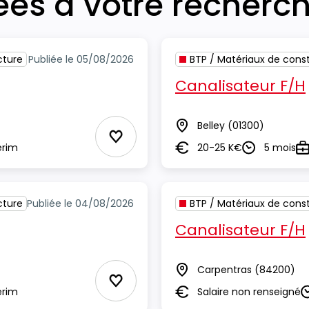
iées à votre recherc
cture
Publiée le 05/08/2026
BTP / Matériaux de const
Canalisateur F/H
Belley
(01300)
Lieu
Ajouter aux Favoris
erim
20-25 K€
5 mois
Salaire
Durée
Ty
cture
Publiée le 04/08/2026
BTP / Matériaux de const
Canalisateur F/H
Carpentras
(84200)
Lieu
Ajouter aux Favoris
erim
Salaire non renseigné
Salaire
D