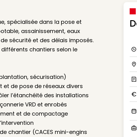
D
, spécialisée dans la pose et
potable, assainissement, eaux
 de sécurité et des délais imposés.
différents chantiers selon le
Ico
Ico
mplantation, sécurisation)
t et de pose de réseaux divers
Ic
er l’étanchéité des installations
Ico
açonnerie VRD et enrobés
aiement et de compactage
Ico
’intervention
de chantier (CACES mini-engins
Ico