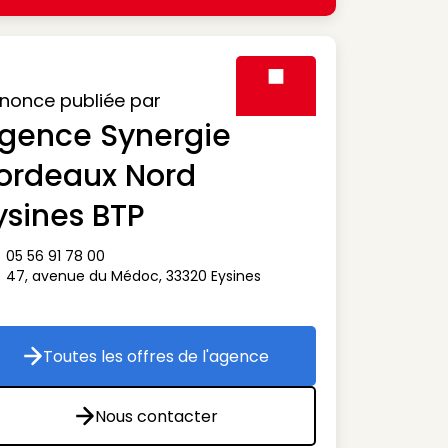
nonce publiée par
gence Synergie
Visuel générique des agen
ordeaux Nord
ysines BTP
05 56 91 78 00
ône téléphone
47, avenue du Médoc
,
33320
Eysines
ône adresse
Toutes les offres de l'agence
Toutes les offres de l'agence
Nous contacter
Nous contacter