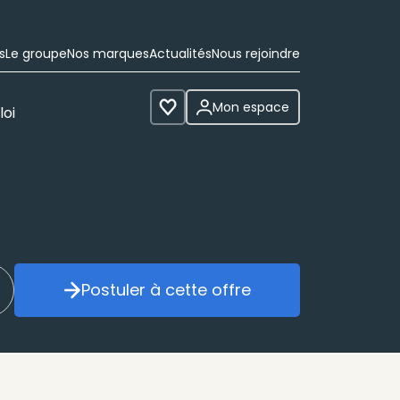
s
Le groupe
Nos marques
Actualités
Nous rejoindre
Mon espace
loi
Voir les favoris
Postuler à cette offre
réer mon alerte
Postuler à cette offre