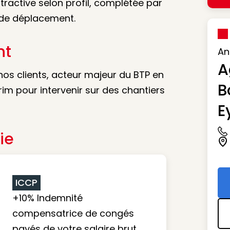
active selon profil, complétée par
 de déplacement.
nt
An
A
 nos clients, acteur majeur du BTP en
B
rim pour intervenir sur des chantiers
E
ie
Ic
Ic
ICCP
+10% Indemnité
compensatrice de congés
payés de votre salaire brut.