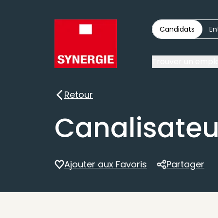
Candidats
En
Trouver un emplo
Retour
Retour
Canalisateu
Ajouter aux Favoris
Partager
Partager