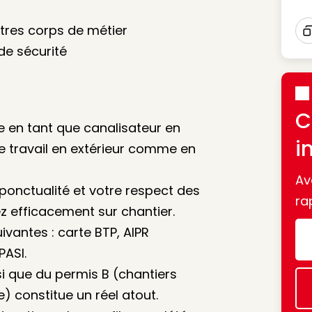
utres corps de métier
I
de sécurité
C
ie en tant que canalisateur en
i
le travail en extérieur comme en
Av
ponctualité et votre respect des
ra
z efficacement sur chantier.
uivantes : carte BTP, AIPR
PASI.
i que du permis B (chantiers
 constitue un réel atout.