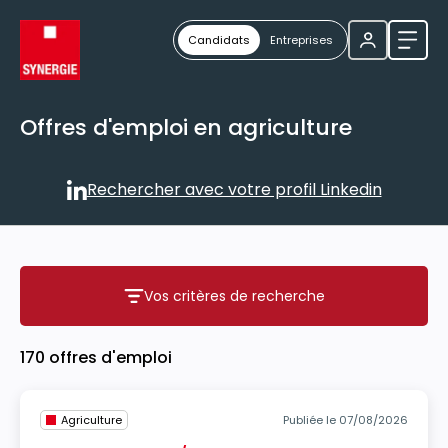
Candidats
Entreprises
Ouvri
Offres d'emploi en agriculture
Rechercher avec votre profil Linkedin
Rechercher avec votre profil
Vos critères de recherche
Vos critères de recherche
170 offres d'emploi
Agriculture
Publiée le 07/08/2026