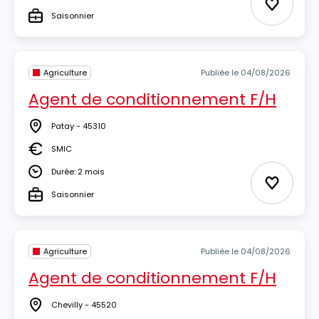
Durée
Ajouter 
Saisonnier
Type
Agriculture
Publiée le 04/08/2026
Agent de conditionnement F/H
Patay - 45310
Lieu
SMIC
Salaire
Durée: 2 mois
Durée
Ajouter 
Saisonnier
Type
Agriculture
Publiée le 04/08/2026
Agent de conditionnement F/H
Chevilly - 45520
Lieu