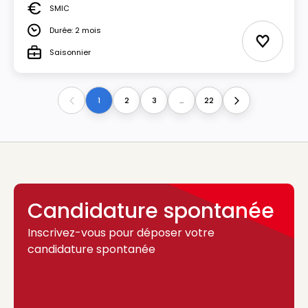
SMIC
Salaire
Durée: 2 mois
Durée
Ajouter 
Saisonnier
Type
1
2
3
...
22
Previous
Next
Candidature spontanée
Inscrivez-vous pour déposer votre
candidature spontanée