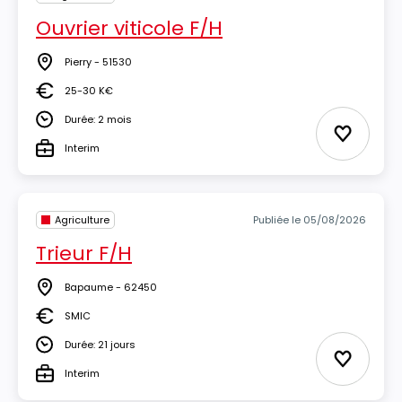
Ouvrier viticole F/H
Pierry - 51530
Lieu
25-30 K€
Salaire
Durée: 2 mois
Durée
Ajouter 
Interim
Type
Agriculture
Publiée le 05/08/2026
Trieur F/H
Bapaume - 62450
Lieu
SMIC
Salaire
Durée: 21 jours
Durée
Ajouter 
Interim
Type