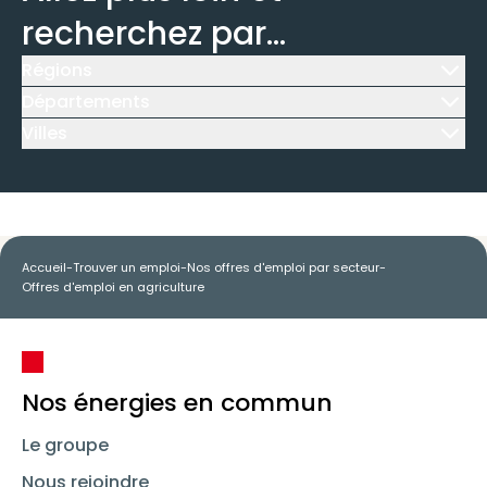
recherchez par...
Régions
Icône d'illustration
Départements
Icône d'illustration
Villes
Icône d'illustration
Accueil
-
Trouver un emploi
-
Nos offres d'emploi par secteur
-
Offres d'emploi en agriculture
Nos énergies en commun
Le groupe
Nous rejoindre