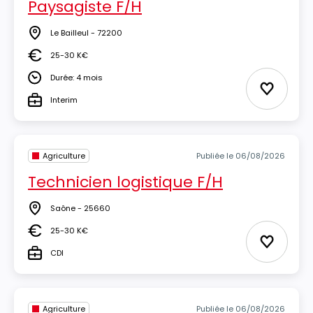
Paysagiste F/H
Le Bailleul - 72200
Lieu
25-30 K€
Salaire
Durée: 4 mois
Durée
Ajouter 
Interim
Type
Agriculture
Publiée le 06/08/2026
Technicien logistique F/H
Saône - 25660
Lieu
25-30 K€
Salaire
Ajouter 
CDI
Type
Agriculture
Publiée le 06/08/2026