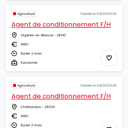
Agriculture
Publiée le 04/08/2026
Agent de conditionnement F/H
Orgères-en-Beauce - 28140
Lieu
SMIC
Salaire
Durée: 2 mois
Durée
Ajouter 
Saisonnier
Type
Agriculture
Publiée le 04/08/2026
Agent de conditionnement F/H
Châteaudun - 28200
Lieu
SMIC
Salaire
Durée: 2 mois