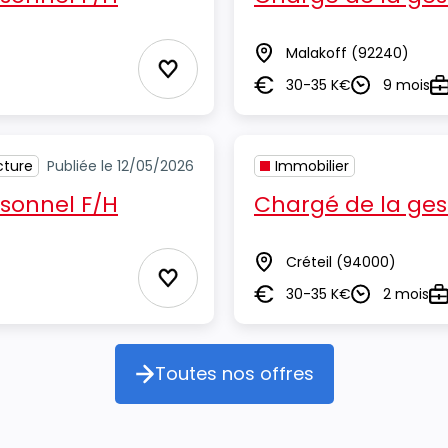
Malakoff
(92240)
Lieu
Ajouter aux Favoris
30-35 K€
9 mois
Salaire
Durée
T
cture
Publiée le 12/05/2026
Immobilier
rsonnel F/H
Chargé de la ges
Créteil
(94000)
Lieu
Ajouter aux Favoris
30-35 K€
2 mois
Salaire
Durée
Ty
Toutes nos offres
Toutes nos offres