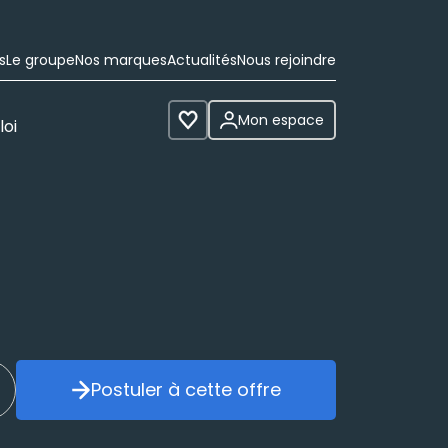
s
Le groupe
Nos marques
Actualités
Nous rejoindre
Mon espace
loi
Voir les favoris
Postuler à cette offre
réer mon alerte
Postuler à cette offre