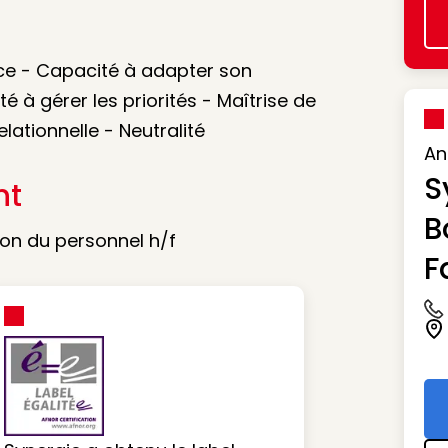
ance - Capacité à adapter son
é à gérer les priorités - Maîtrise de
lationnelle - Neutralité
An
S
nt
B
on du personnel h/f
F
Ic
Ic