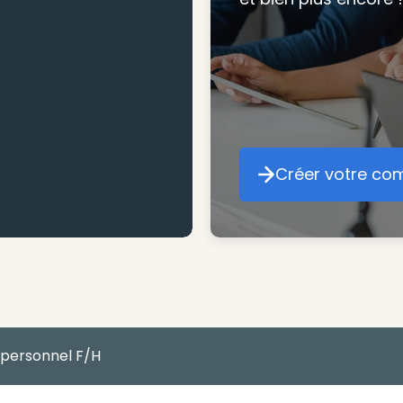
mesure pour maxim
atteindre vos objec
Créer votre co
Cr
 personnel F/H