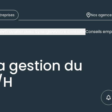
treprises
Nos agence
i
Travailler avec Synergie
Votre contrat
Conseils emp
a gestion du
/H
C