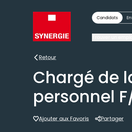
Candidats
En
Trouver un emplo
Retour
Retour
Chargé de l
personnel F
Ajouter aux Favoris
Partager
Partager