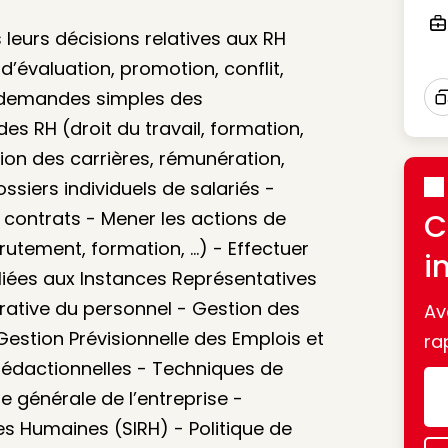
eurs décisions relatives aux RH
Ico
d’évaluation, promotion, conflit,
x demandes simples des
I
es RH (droit du travail, formation,
tion des carrières, rémunération,
ossiers individuels de salariés -
s contrats - Mener les actions de
C
tement, formation, ...) - Effectuer
i
 liées aux Instances Représentatives
trative du personnel - Gestion des
Av
stion Prévisionnelle des Emplois et
ra
dactionnelles - Techniques de
re générale de l’entreprise -
s Humaines (SIRH) - Politique de