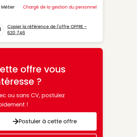
Métier
Chargé de la gestion du personnel
n Métier
Copier la référence de l'offre OFFRE -
620 746
con copy to clipboard
ette offre vous
ntéresse ?
ec ou sans CV, postulez
pidement !
Postuler à cette offre
Postuler à cette offre