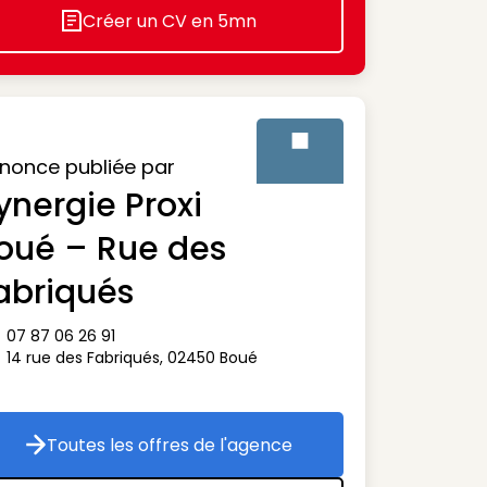
Créer un CV en 5mn
Icon decorative
nonce publiée par
ynergie Proxi
Visuel générique des agenc
oué – Rue des
abriqués
07 87 06 26 91
ône téléphone
14 rue des Fabriqués
,
02450
Boué
ône adresse
Toutes les offres de l'agence
Toutes les offres de l'agence