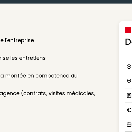
D
e l'entreprise
ise les entretiens
Ico
et la montée en compétence du
Ico
l'agence (contrats, visites médicales,
Ic
Ico
Ico