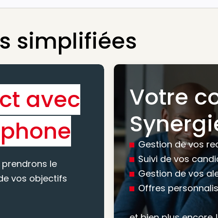
 simplifiées
Votre c
ct avec
Bénéfic
Synergi
éphone
experti
Gestion de vos re
conseil
Suivi de vos cand
 prendrons le
Gestion de vos al
e vos objectifs
Offres personnali
Nous vous accomp
votre recherche, en
et bien plus encore !