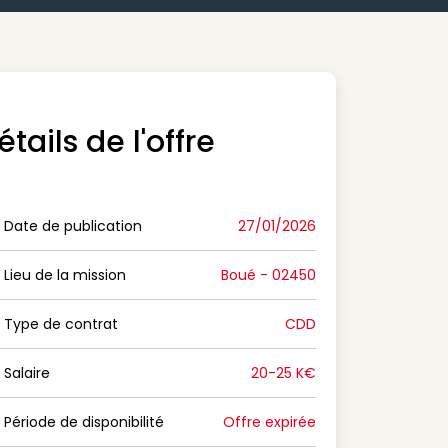
étails de l'offre
Date de publication
27/01/2026
n Date de publication
Lieu de la mission
Boué - 02450
n Lieu de la mission
Type de contrat
CDD
on Type de contrat
Salaire
20-25 K€
n Salaire
Période de disponibilité
Offre expirée
n Période de disponibilité