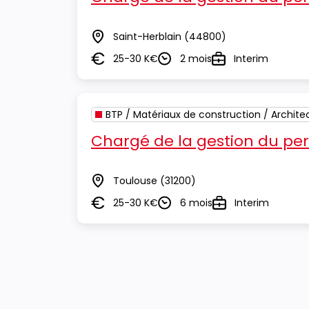
Saint-Herblain
(44800)
Lieu
25-30 K€
2 mois
Interim
Salaire
Durée
Type
BTP / Matériaux de construction / Archite
Chargé de la gestion du pe
Toulouse
(31200)
Lieu
25-30 K€
6 mois
Interim
Salaire
Durée
Type