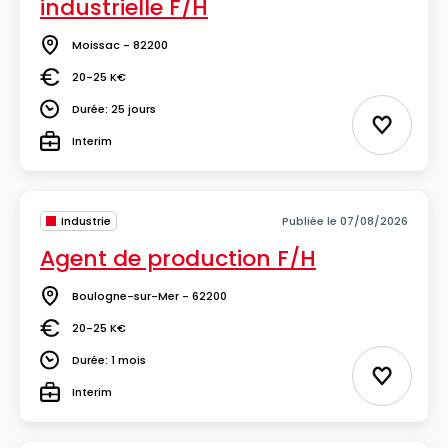
industrielle F/H
Moissac - 82200
Lieu
20-25 K€
Salaire
Durée: 25 jours
Durée
Ajouter 
Interim
Type
Industrie
Publiée le 07/08/2026
Agent de production F/H
Boulogne-sur-Mer - 62200
Lieu
20-25 K€
Salaire
Durée: 1 mois
Durée
Ajouter 
Interim
Type