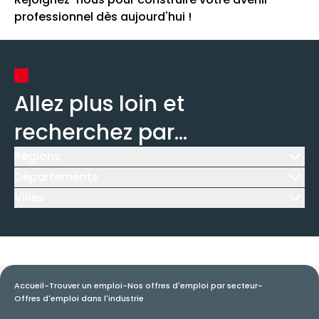
professionnel dès aujourd'hui !
Allez plus loin et
recherchez par...
Régions
Icône d'illustration
Départements
Icône d'illustration
Villes
Icône d'illustration
Accueil
-
Trouver un emploi
-
Nos offres d'emploi par secteur
-
Offres d'emploi dans l'industrie