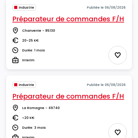
Industrie
Publiée le 06/08/2026
Préparateur de commandes F/H
Chanverrie - 85130
Lieu
20-25 K€
Salaire
Durée: 1 mois
Durée
Ajouter 
Interim
Type
Industrie
Publiée le 06/08/2026
Préparateur de commandes F/H
La Romagne - 49740
Lieu
<20 K€
Salaire
Durée: 3 mois
Durée
Ajouter 
Interim