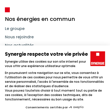
Nos énergies en commun
Le groupe
Nous rejoindre
Nos actualités
Nous contacter
Linkedin
Synergie
Instagram
TikTok
Youtube
Trouver un emploi
Icône d'illustration
Candidats
Icône d'illustration
Entreprises
Icône d'illustration