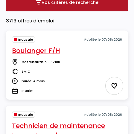
Vos critères de recherche
Vos critères de recherche
3713 offres d'emploi
Industrie
Publiée le 07/08/2026
Boulanger F/H
Castelsarrasin - 82100
Lieu
SMIC
Salaire
Durée: 4 mois
Durée
Ajouter 
Interim
Type
Industrie
Publiée le 07/08/2026
Technicien de maintenance