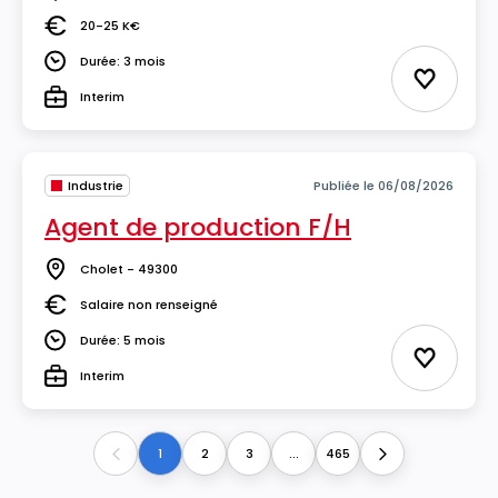
Lieu
20-25 K€
Salaire
Durée: 3 mois
Durée
Ajouter 
Interim
Type
Industrie
Publiée le 06/08/2026
Agent de production F/H
Cholet - 49300
Lieu
Salaire non renseigné
Salaire
Durée: 5 mois
Durée
Ajouter 
Interim
Type
1
2
3
...
465
Previous
Next