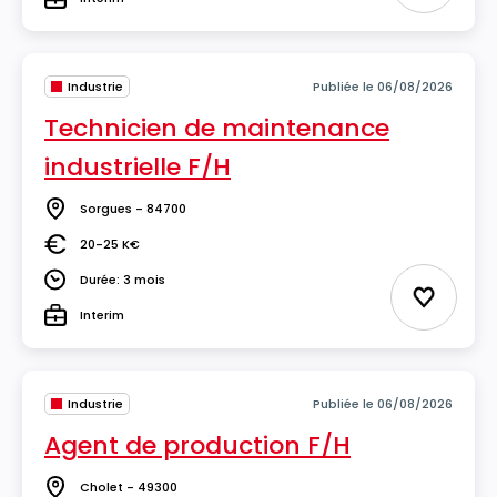
Type
Industrie
Publiée le 06/08/2026
Technicien de maintenance
industrielle F/H
Sorgues - 84700
Lieu
20-25 K€
Salaire
Durée: 3 mois
Durée
Ajouter 
Interim
Type
Industrie
Publiée le 06/08/2026
Agent de production F/H
Cholet - 49300