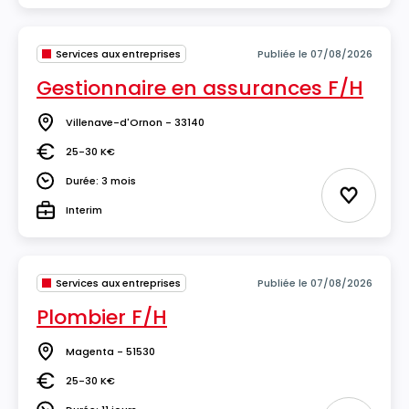
Services aux entreprises
Publiée le 07/08/2026
Gestionnaire en assurances F/H
Villenave-d'Ornon - 33140
Lieu
25-30 K€
Salaire
Durée: 3 mois
Durée
Ajouter 
Interim
Type
Services aux entreprises
Publiée le 07/08/2026
Plombier F/H
Magenta - 51530
Lieu
25-30 K€
Salaire