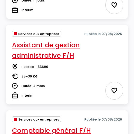
Durée: 11 jours
Durée
Ajouter 
Interim
Type
Services aux entreprises
Publiée le 07/08/2026
Assistant de gestion
administrative F/H
Pessac - 33600
Lieu
25-30 K€
Salaire
Durée: 4 mois
Durée
Ajouter 
Interim
Type
Services aux entreprises
Publiée le 07/08/2026
Comptable général F/H