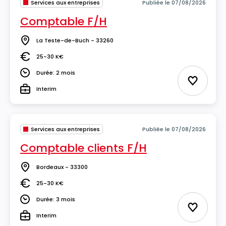
Services aux entreprises
Publiée le 07/08/2026
Comptable F/H
La Teste-de-Buch - 33260
Lieu
25-30 K€
Salaire
Durée: 2 mois
Durée
Ajouter 
Interim
Type
Services aux entreprises
Publiée le 07/08/2026
Comptable clients F/H
Bordeaux - 33300
Lieu
25-30 K€
Salaire
Durée: 3 mois
Durée
Ajouter 
Interim
Type