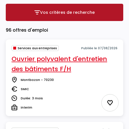
Vos critères de recherche
Vos critères de recherche
96 offres d'emploi
Services aux entreprises
Publiée le 07/08/2026
Ouvrier polyvalent d'entretien
des bâtiments F/H
Montbozon - 70230
Lieu
SMIC
Salaire
Durée: 3 mois
Durée
Ajouter 
Interim
Type