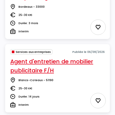
Bordeaux - 33000
Lieu
25-30 K€
Salaire
Durée: 3 mois
Durée
Ajouter 
Interim
Type
Services aux entreprises
Publiée le 06/08/2026
Agent d'entretien de mobilier
publicitaire F/H
Blancs-Coteaux - 51190
Lieu
25-30 K€
Salaire
Durée: 14 jours
Durée
Ajouter 
Interim
Type