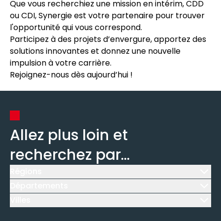
Que vous recherchiez une mission en intérim, CDD
ou CDI, Synergie est votre partenaire pour trouver
l'opportunité qui vous correspond.
Participez à des projets d’envergure, apportez des
solutions innovantes et donnez une nouvelle
impulsion à votre carrière.
Rejoignez-nous dès aujourd’hui !
Allez plus loin et
recherchez par...
Régions
Icône d'illustration
Départements
Icône d'illustration
Villes
Icône d'illustration