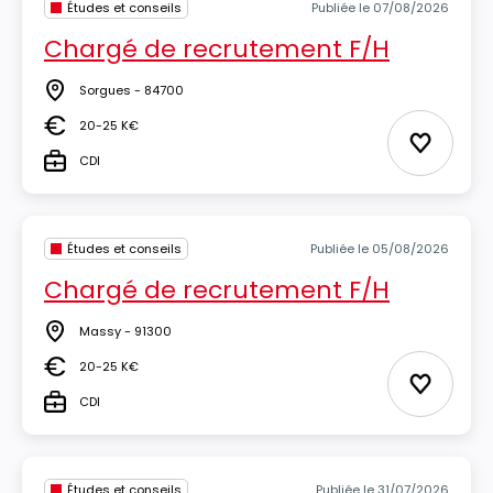
Études et conseils
Publiée le 07/08/2026
Chargé de recrutement F/H
Sorgues - 84700
Lieu
20-25 K€
Salaire
Ajouter 
CDI
Type
Études et conseils
Publiée le 05/08/2026
Chargé de recrutement F/H
Massy - 91300
Lieu
20-25 K€
Salaire
Ajouter 
CDI
Type
Études et conseils
Publiée le 31/07/2026