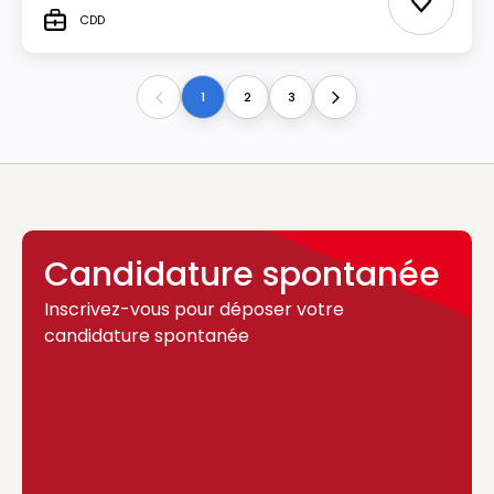
Ajouter 
CDD
Type
1
2
3
Previous
Next
Candidature spontanée
Inscrivez-vous pour déposer votre
candidature spontanée