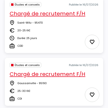
Études et conseils
Publiée le 16/07/2026
Chargé de recrutement F/H
Saint-Witz - 95470
Lieu
20-25 K€
Salaire
Durée: 25 jours
Durée
Ajouter 
CDD
Type
Études et conseils
Publiée le 16/07/2026
Chargé de recrutement F/H
Goussainville - 95190
Lieu
25-30 K€
Salaire
Ajouter 
CDI
Type