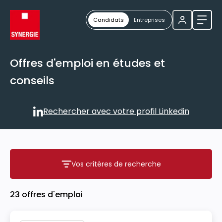
Candidats
Entreprises
Ouvri
Offres d'emploi en études et
conseils
Rechercher avec votre profil Linkedin
Rechercher avec votre profil
Vos critères de recherche
Vos critères de recherche
23 offres d'emploi