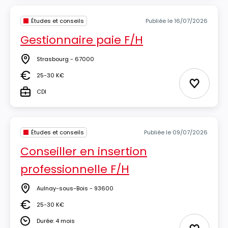
Études et conseils
Publiée le 16/07/2026
Gestionnaire paie F/H
Strasbourg - 67000
Lieu
25-30 K€
Salaire
Ajouter 
CDI
Type
Études et conseils
Publiée le 09/07/2026
Conseiller en insertion
professionnelle F/H
Aulnay-sous-Bois - 93600
Lieu
25-30 K€
Salaire
Durée: 4 mois
Durée