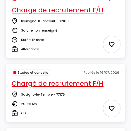
Chargé de recrutement F/H
Boulogne-Billancourt - 92100
Lieu
Salaire non renseigné
Salaire
Durée: 12 mois
Durée
Ajouter 
Alternance
Type
Études et conseils
Publiée le 16/07/2026
Chargé de recrutement F/H
Savigny-le-Temple - 77176
Lieu
20-25 K€
Salaire
Ajouter 
CDI
Type