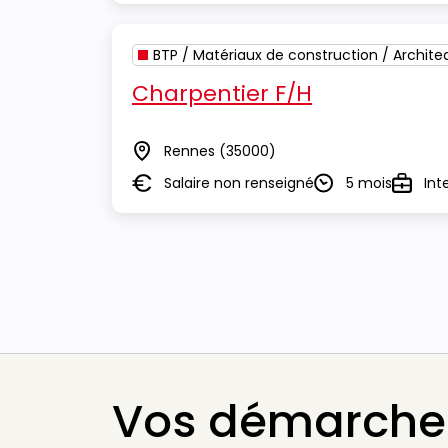
BTP / Matériaux de construction / Archite
Charpentier F/H
Rennes
(35000)
Lieu
Salaire non renseigné
5 mois
Int
Salaire
Durée
Type
Vos démarches