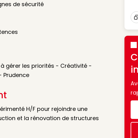
Ico
gnes de sécurité
I
étences
C
à gérer les priorités - Créativité -
i
 - Prudence
Av
nt
ra
érimenté H/F pour rejoindre une
uction et la rénovation de structures