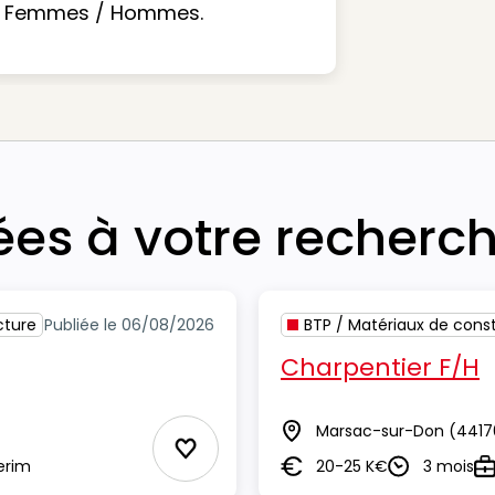
Femmes / Hommes.
iées à votre recherc
cture
Publiée le 06/08/2026
BTP / Matériaux de const
Charpentier F/H
Marsac-sur-Don
(4417
Lieu
Ajouter aux Favoris
erim
20-25 K€
3 mois
Salaire
Durée
Ty