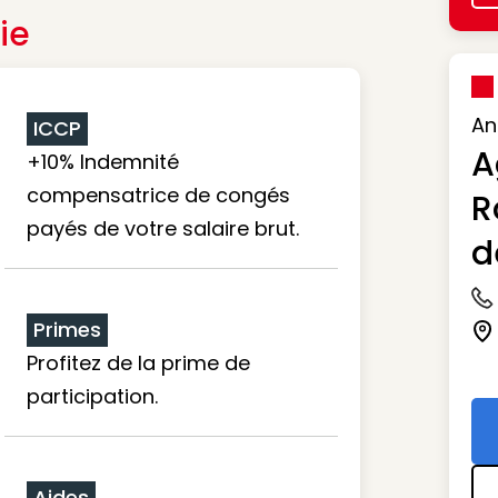
ie
An
ICCP
A
+10% Indemnité
compensatrice de congés
R
payés de votre salaire brut.
d
Ic
Primes
Ic
Profitez de la prime de
participation.
Aides