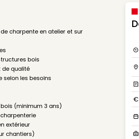
D
de charpente en atelier et sur
ues
Ico
tructures bois
 de qualité
Ico
e selon les besoins
Ic
 bois (minimum 3 ans)
Ico
e charpenterie
Ico
en extérieur
r chantiers)