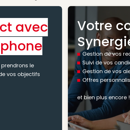
Votre c
ct avec
Bénéfic
Synergi
éphone
experti
Gestion de vos re
conseil
Suivi de vos cand
 prendrons le
Gestion de vos al
e vos objectifs
Offres personnali
Nous vous accomp
votre recherche, en
et bien plus encore !
mesure pour maxim
atteindre vos objec