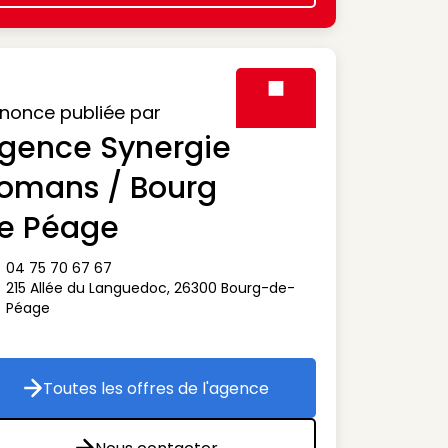
nonce publiée par
gence Synergie
Visuel générique des agen
omans / Bourg
e Péage
04 75 70 67 67
ône téléphone
215 Allée du Languedoc
,
26300
Bourg-de-
ône adresse
Péage
Toutes les offres de l'agence
Toutes les offres de l'agence