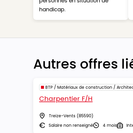
personnes en situation de
handicap.
Autres offres l
BTP / Matériaux de construction / Archite
Charpentier F/H
Treize-Vents
(85590)
Lieu
Salaire non renseigné
4 mois
Int
Salaire
Durée
Type