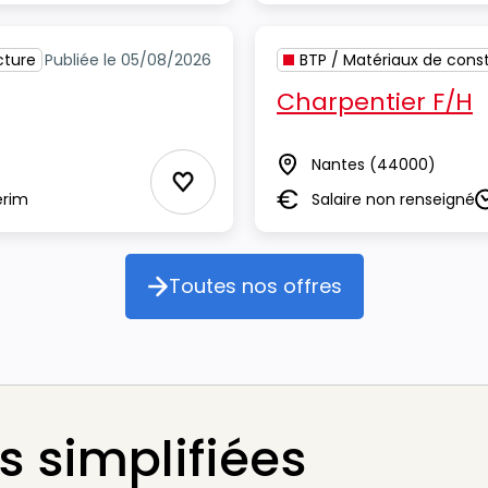
cture
Publiée le 05/08/2026
BTP / Matériaux de const
Charpentier F/H
Nantes
(44000)
Lieu
Ajouter aux Favoris
erim
Salaire non renseigné
Salaire
D
Toutes nos offres
Toutes nos offres
 simplifiées