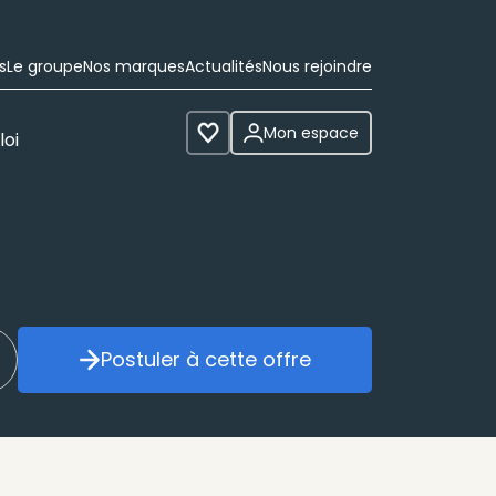
s
Le groupe
Nos marques
Actualités
Nous rejoindre
Mon espace
loi
Voir les favoris
Postuler à cette offre
réer mon alerte
Postuler à cette offre