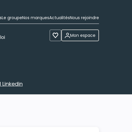
s
Le groupe
Nos marques
Actualités
Nous rejoindre
Mon espace
loi
Voir les favoris
 Linkedin
avec votre profil Linkedin