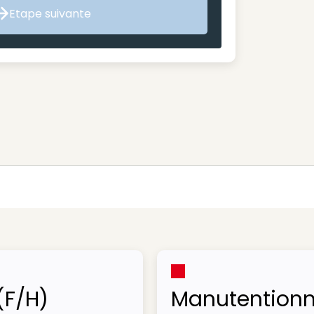
Etape suivante
Etape suivante
(F/H)
Manutentionn