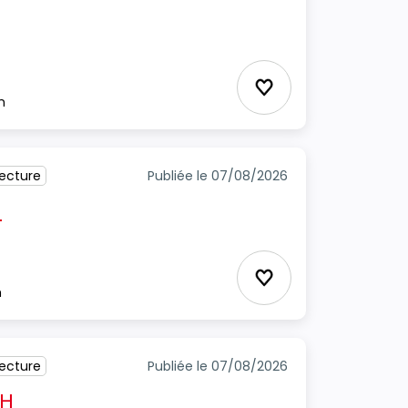
cture
Ajouter aux favori
m
tecture
Publiée le 07/08/2026
H
Ajouter aux favori
m
tecture
Publiée le 07/08/2026
/H