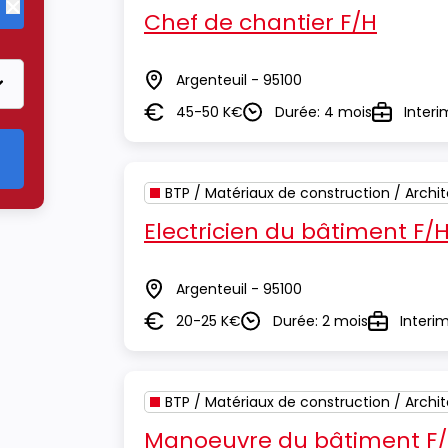
Chef de chantier F/H
Supprimer le critère BTP / Matériaux de construction / Archite
Argenteuil - 95100
Lieu
45-50 K€
Durée: 4 mois
Interi
Salaire
Durée
Type
BTP / Matériaux de construction / Archi
Electricien du bâtiment F/
Argenteuil - 95100
Lieu
20-25 K€
Durée: 2 mois
Interi
Salaire
Durée
Type
BTP / Matériaux de construction / Archi
Manoeuvre du bâtiment F