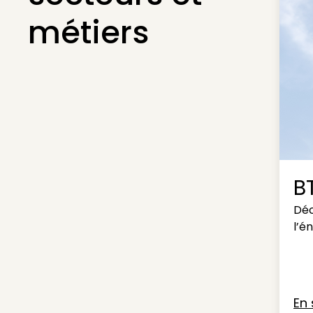
métiers
B
Déc
l’é
En 