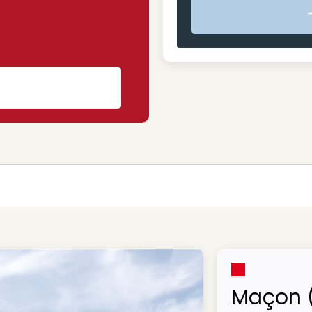
s
Maçon 