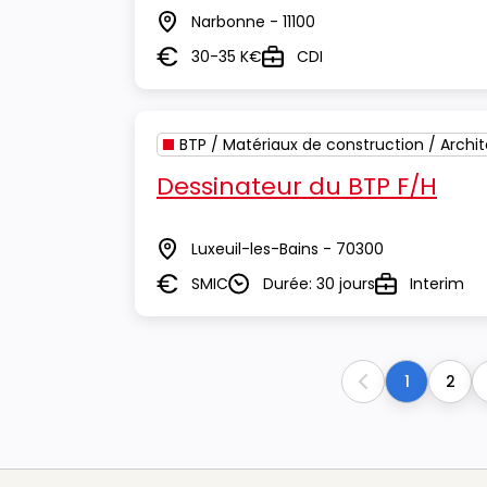
Narbonne - 11100
Lieu
30-35 K€
CDI
Salaire
Type
BTP / Matériaux de construction / Archi
Dessinateur du BTP F/H
Luxeuil-les-Bains - 70300
Lieu
SMIC
Durée: 30 jours
Interim
Salaire
Durée
Type
1
2
Previous