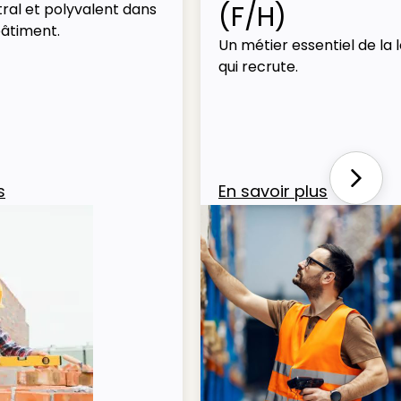
(F/H)
ral et polyvalent dans
bâtiment.
Un métier essentiel de la l
qui recrute.
Next
s
En savoir plus