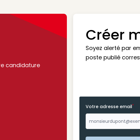
Créer m
Soyez alerté par e
poste publié corre
re candidature
*
Votre adresse email