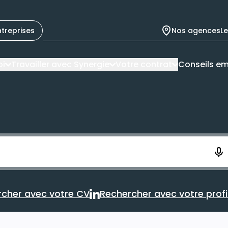
ntreprises
Nos agences
L
oi
Travailler avec Synergie
Votre contrat
Conseils em
ement. Vous aurez 10 secondes pour enregistrer votre re
cher avec votre CV
Rechercher avec votre profil
Rechercher avec votre CV
Rechercher