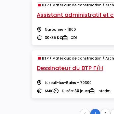
BTP / Matériaux de construction / Arch
Assistant administratif et
Narbonne - 11100
Lieu
30-35 K€
CDI
Salaire
Type
BTP / Matériaux de construction / Arch
Dessinateur du BTP F/H
Luxeuil-les-Bains - 70300
Lieu
SMIC
Durée: 30 jours
Interim
Salaire
Durée
Type
1
2