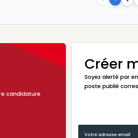
Previous
Créer m
Soyez alerté par e
poste publié corre
re candidature
*
Votre adresse email