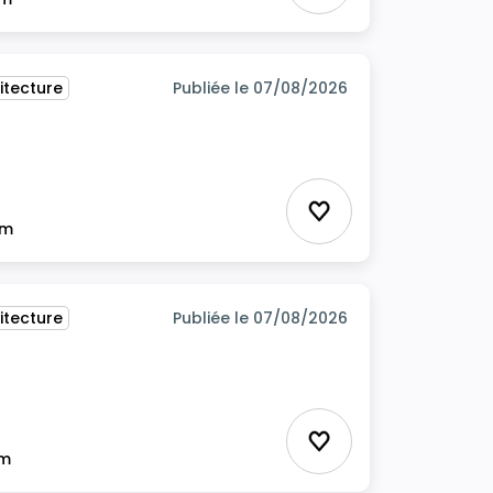
itecture
Publiée le 07/08/2026
itecture
Ajouter aux favor
im
itecture
Publiée le 07/08/2026
Ajouter aux favor
im