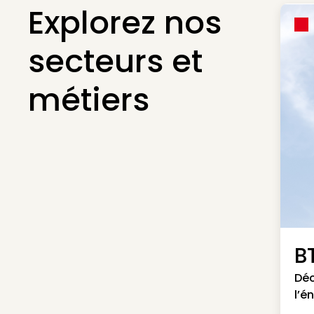
Explorez nos
secteurs et
métiers
B
Déc
l’é