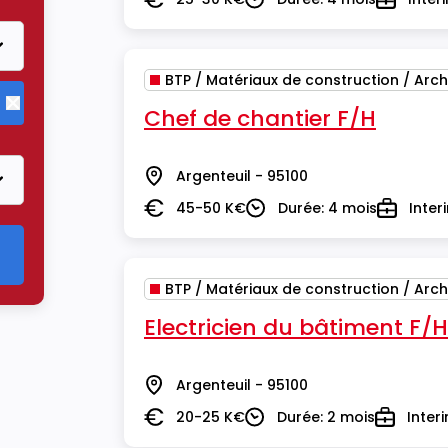
Salaire
Durée
Type
BTP / Matériaux de construction / Arch
Chef de chantier F/H
Supprimer le critère BTP / Matériaux de construction / Arch
Argenteuil - 95100
Lieu
45-50 K€
Durée: 4 mois
Inter
Salaire
Durée
Type
BTP / Matériaux de construction / Arch
Electricien du bâtiment F/H
Argenteuil - 95100
Lieu
20-25 K€
Durée: 2 mois
Inter
Salaire
Durée
Type