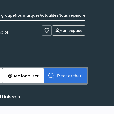
e groupe
Nos marques
Actualités
Nous rejoindre
Mon espace
ploi
Voir les favoris
cherche avant soumission du formulaire. Vous pouvez de 
Me localiser
Rechercher
 Linkedin
 avec votre profil Linkedin