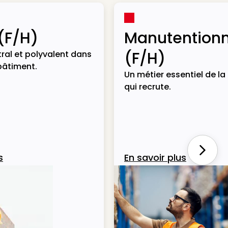
(F/H)
Manutentionn
(F/H)
ral et polyvalent dans
bâtiment.
Un métier essentiel de la 
qui recrute.
Next
s
En savoir plus