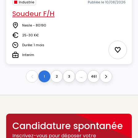
Industrie
Publiée le 10/08/2026
Soudeur F/H
Nesle - 80190
Lieu
25-30 K€
Salaire
Durée: 1 mois
Durée
Ajouter 
Interim
Type
1
2
3
...
461
Previous
Next
Candidature spontanée
Inscrivez-vous pour déposer votre