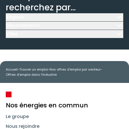
recherchez par...
Régions
Icône d'illustration
Départements
Icône d'illustration
Villes
Icône d'illustration
Accueil
-
Trouver un emploi
-
Nos offres d'emploi par secteur
-
Offres d'emploi dans l'industrie
Nos énergies en commun
Le groupe
Nous rejoindre