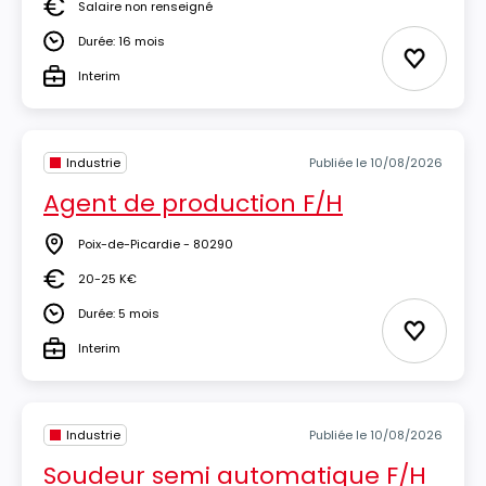
Salaire non renseigné
Salaire
Durée: 16 mois
Durée
Ajouter 
Interim
Type
Industrie
Publiée le 10/08/2026
Agent de production F/H
Poix-de-Picardie - 80290
Lieu
20-25 K€
Salaire
Durée: 5 mois
Durée
Ajouter 
Interim
Type
Industrie
Publiée le 10/08/2026
Soudeur semi automatique F/H