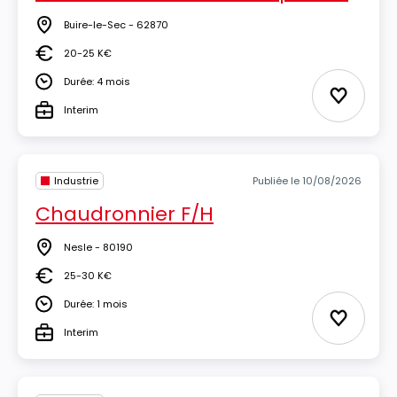
Buire-le-Sec - 62870
Lieu
20-25 K€
Salaire
Durée: 4 mois
Durée
Ajouter 
Interim
Type
Industrie
Publiée le 10/08/2026
Chaudronnier F/H
Nesle - 80190
Lieu
25-30 K€
Salaire
Durée: 1 mois
Durée
Ajouter 
Interim
Type