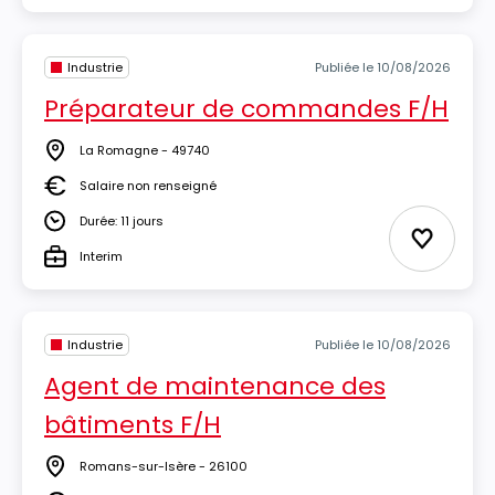
Industrie
Publiée le 10/08/2026
Préparateur de commandes F/H
La Romagne - 49740
Lieu
Salaire non renseigné
Salaire
Durée: 11 jours
Durée
Ajouter 
Interim
Type
Industrie
Publiée le 10/08/2026
Agent de maintenance des
bâtiments F/H
Romans-sur-Isère - 26100
Lieu