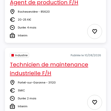
Agent de production F/H
Rocheservière - 85620
Lieu
20-25 K€
Salaire
Durée: 4 mois
Durée
Ajouter 
Interim
Type
Industrie
Publiée le 10/08/2026
Technicien de maintenance
industrielle F/H
Portet-sur-Garonne - 31120
Lieu
SMIC
Salaire
Durée: 2 mois
Durée
Ajouter 
Interim
Type