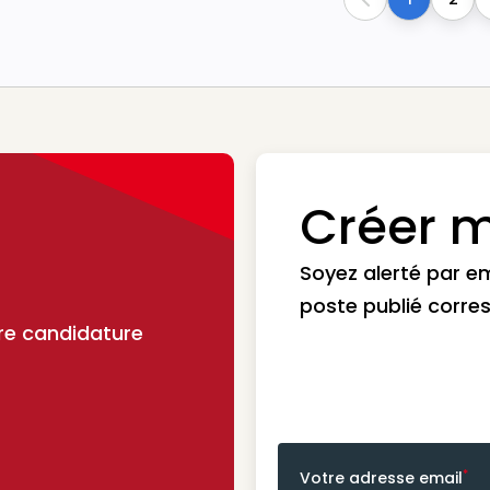
Previous
Créer m
Soyez alerté par e
poste publié corre
re candidature
*
Votre adresse email