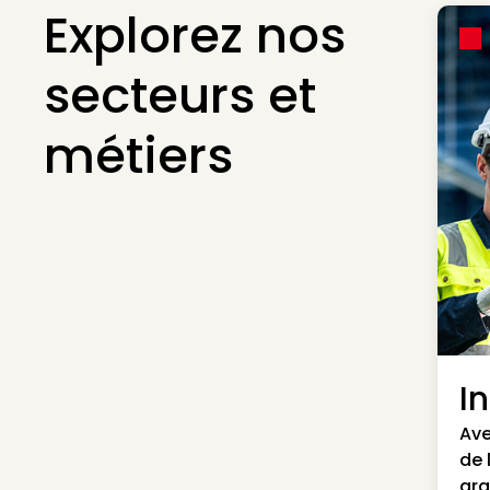
Explorez nos
secteurs et
métiers
I
Ave
de 
gra