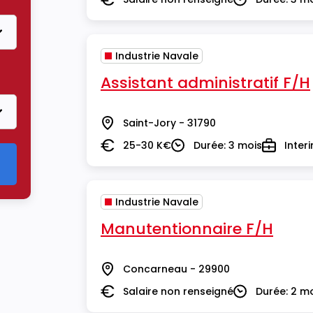
Salaire
Durée
Industrie Navale
strie Navale
Assistant administratif F/H
Saint-Jory - 31790
Lieu
25-30 K€
Durée: 3 mois
Inter
Salaire
Durée
Type
Industrie Navale
Manutentionnaire F/H
Concarneau - 29900
Lieu
Salaire non renseigné
Durée: 2 m
Salaire
Durée