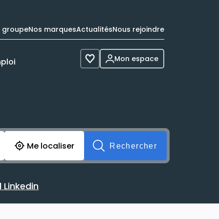
e groupe
Nos marques
Actualités
Nous rejoindre
Mon espace
ploi
Voir les favoris
cherche avant soumission du formulaire. Vous pouvez de 
Me localiser
Rechercher
 Linkedin
 avec votre profil Linkedin