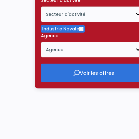
Secteur d'activité
Secteur d'activité
Icône ouvrir la liste déroulante
Industrie Navale
Supprimer le critère Indu
Agence
Agence
Icône ouvrir la liste déroulante
Voir les offres
Voir les offres