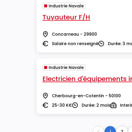
Industrie Navale
Tuyauteur F/H
Concarneau - 29900
Lieu
Salaire non renseigné
Durée: 3 m
Salaire
Durée
Industrie Navale
Electricien d'équipements i
Cherbourg-en-Cotentin - 50100
Lieu
25-30 K€
Durée: 2 mois
Inter
Salaire
Durée
Type
1
2