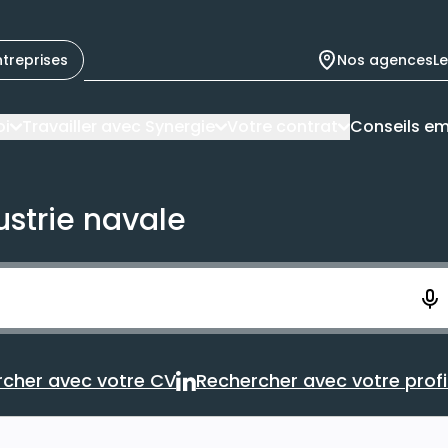
ntreprises
Nos agences
L
oi
Travailler avec Synergie
Votre contrat
Conseils em
ustrie navale
ement. Vous aurez 10 secondes pour enregistrer votre re
cher avec votre CV
Rechercher avec votre profil
Rechercher avec votre CV
Rechercher