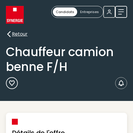
Candidats
Entreprises
Ouvri
Retour
Retour
Chauffeur camion
benne F/H
Ajouter aux Favoris
Créer
Détails de l'offre