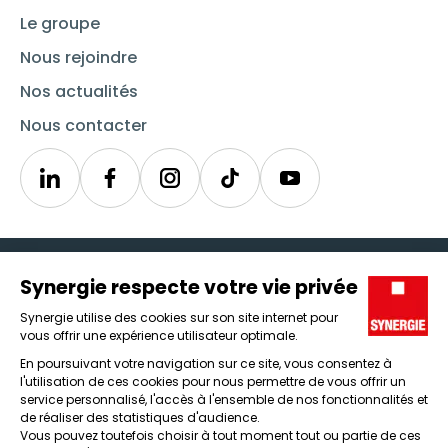
Le groupe
Nous rejoindre
Nos actualités
Nous contacter
Linkedin
Synergie
Instagram
TikTok
Youtube
Trouver un emploi
Icône d'illustration
Candidats
Icône d'illustration
Entreprises
Icône d'illustration
Nos agences
Icône d'illustration
Conditions générales d'utilisation et mentions légales