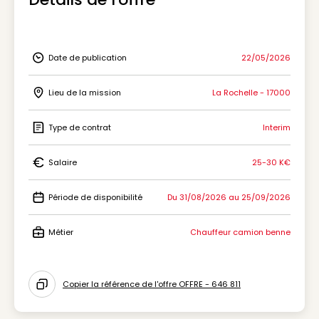
Date de publication
22/05/2026
Icon Date de publication
Lieu de la mission
La Rochelle - 17000
Icon Lieu de la mission
Type de contrat
Interim
Icon Type de contrat
Salaire
25-30 K€
Icon Salaire
Période de disponibilité
Du 31/08/2026 au 25/09/2026
Icon Période de disponibilité
Métier
Chauffeur camion benne
Icon Métier
Copier la référence de l'offre OFFRE - 646 811
Icon copy to clipboard