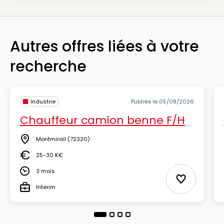
Autres offres liées à votre
recherche
Industrie
Publiée le 05/08/2026
Chauffeur camion benne F/H
Montmirail
(72320)
Lieu
25-30 K€
Salaire
3 mois
Durée
Ajouter aux
Interim
Type