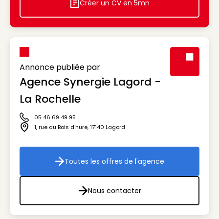
Créer un CV en 5mn
Icon decorative
Annonce publiée par
Agence Synergie Lagord -
Visuel génér
La Rochelle
05 46 69 49 95
Icône téléphone
1, rue du Bois d'hure
,
17140
Lagord
Icône adresse
Toutes les offres de l'agence
Toutes les offres de l'agenc
Nous contacter
Nous contacter