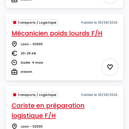
Type
Transports / Logistique
Publiée le 05/08/2026
Mécanicien poids lourds F/H
Laon - 02000
Lieu
20-25 K€
Salaire
Durée: 4 mois
Durée
Ajouter 
Interim
Type
Transports / Logistique
Publiée le 05/08/2026
Cariste en préparation
logistique F/H
Laon - 02000