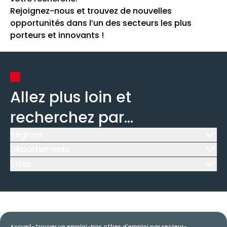
Rejoignez-nous et trouvez de nouvelles
opportunités dans l’un des secteurs les plus
porteurs et innovants !
Allez plus loin et
recherchez par...
Régions
Icône d'illustration
Départements
Icône d'illustration
Villes
Icône d'illustration
Accueil
-
Trouver un emploi
-
Nos offres d'emploi par secteur
-