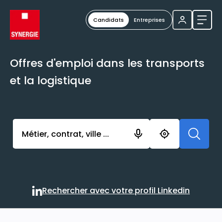
Candidats
Entreprises
Ouvri
Offres d'emploi dans les transports
et la logistique
Activer l’élément pour lancer l’enregistrement. Vou
Rechercher avec votre profil Linkedin
Rechercher avec votre profi