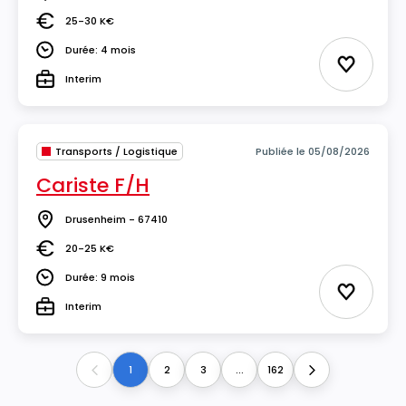
Lieu
25-30 K€
Salaire
Durée: 4 mois
Durée
Ajouter 
Interim
Type
Transports / Logistique
Publiée le 05/08/2026
Cariste F/H
Drusenheim - 67410
Lieu
20-25 K€
Salaire
Durée: 9 mois
Durée
Ajouter 
Interim
Type
1
2
3
...
162
Previous
Next