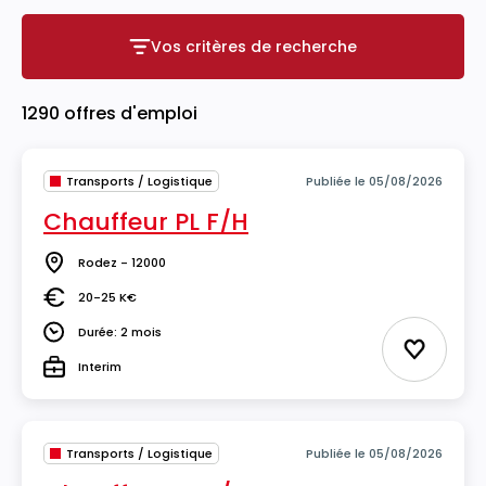
Vos critères de recherche
Vos critères de recherche
1290 offres d'emploi
Transports / Logistique
Publiée le 05/08/2026
Chauffeur PL F/H
Rodez - 12000
Lieu
20-25 K€
Salaire
Durée: 2 mois
Durée
Ajouter 
Interim
Type
Transports / Logistique
Publiée le 05/08/2026