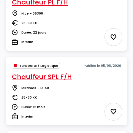
Chauffeur PL F/H
Nice - 06300
Lieu
25-30 K€
Salaire
Durée: 22 jours
Durée
Ajouter 
Interim
Type
Transports / Logistique
Publiée le 05/08/2026
Chauffeur SPL F/H
Miramas - 13140
Lieu
25-30 K€
Salaire
Durée: 12 mois
Durée
Ajouter 
Interim
Type