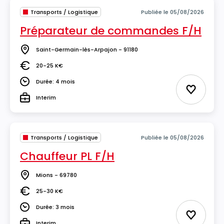
Transports / Logistique
Publiée le 05/08/2026
Préparateur de commandes F/H
Saint-Germain-lès-Arpajon - 91180
Lieu
20-25 K€
Salaire
Durée: 4 mois
Durée
Ajouter 
Interim
Type
Transports / Logistique
Publiée le 05/08/2026
Chauffeur PL F/H
Mions - 69780
Lieu
25-30 K€
Salaire
Durée: 3 mois
Durée
Ajouter 
Interim