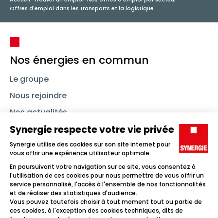
Offres d'emploi dans les transports et la logistique
Nos énergies en commun
Le groupe
Nous rejoindre
Nos actualités
Nous contacter
Linkedin
Synergie
Instagram
TikTok
Youtube
Trouver un emploi
Icône d'illustration
Candidats
Icône d'illustration