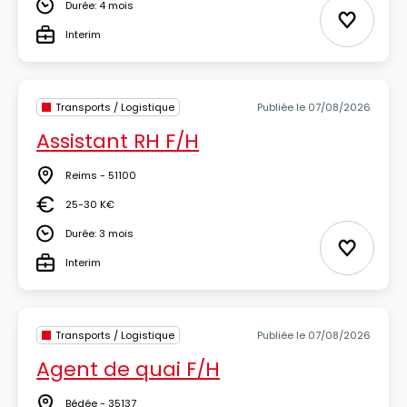
Durée: 4 mois
Durée
Ajouter 
Interim
Type
Transports / Logistique
Publiée le 07/08/2026
Assistant RH F/H
Reims - 51100
Lieu
25-30 K€
Salaire
Durée: 3 mois
Durée
Ajouter 
Interim
Type
Transports / Logistique
Publiée le 07/08/2026
Agent de quai F/H
Bédée - 35137