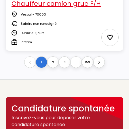
Chauffeur camion grue F/H
Vesoul - 70000
Lieu
Salaire non renseigné
Salaire
Durée: 30 jours
Durée
Ajouter 
Interim
Type
1
2
3
...
159
Previous
Next
Candidature spontanée
Inscrivez-vous pour déposer votre
candidature spontanée