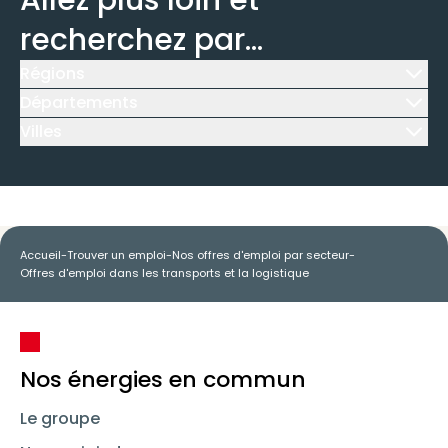
Allez plus loin et
recherchez par...
Régions
Icône d'illustration
Départements
Icône d'illustration
Villes
Icône d'illustration
Accueil
-
Trouver un emploi
-
Nos offres d'emploi par secteur
-
Offres d'emploi dans les transports et la logistique
Nos énergies en commun
Le groupe