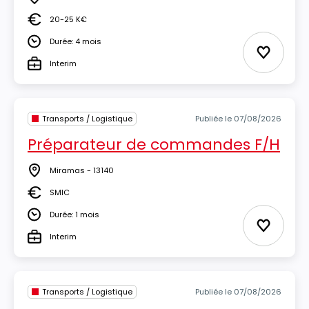
Lieu
20-25 K€
Salaire
Durée: 4 mois
Durée
Ajouter 
Interim
Type
Transports / Logistique
Publiée le 07/08/2026
Préparateur de commandes F/H
Miramas - 13140
Lieu
SMIC
Salaire
Durée: 1 mois
Durée
Ajouter 
Interim
Type
Transports / Logistique
Publiée le 07/08/2026