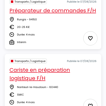
Transports / Logistique
Publiée le 07/08/2026
Préparateur de commandes F/H
Rungis - 94150
Lieu
20-25 K€
Salaire
Durée: 4 mois
Durée
Ajouter 
Interim
Type
Transports / Logistique
Publiée le 07/08/2026
Cariste en préparation
logistique F/H
Nanteuil-le-Haudouin - 60440
Lieu
SMIC
Salaire
Durée: 4 mois
Durée