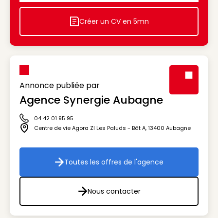
Créer un CV en 5mn
Icon decorative
Annonce publiée par
Agence Synergie Aubagne
Visuel génér
04 42 01 95 95
Icône téléphone
Centre de vie Agora ZI Les Paluds - Bât A
,
13400
Aubagne
Icône adresse
Toutes les offres de l'agence
Toutes les offres de l'agenc
Nous contacter
Nous contacter