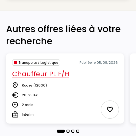
Autres offres liées à votre
recherche
Transports / Logistique
Publiée le 05/08/2026
Chauffeur PL F/H
Rodez
(12000)
Lieu
20-25 K€
Salaire
2 mois
Durée
Ajouter aux
Interim
Type