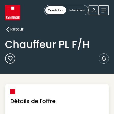
Candidats
Entreprises
Ouvri
Retour
Retour
Chauffeur PL F/H
Ajouter aux Favoris
Créer
Détails de l'offre