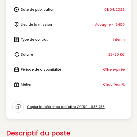
Date de publication
01/04/2026
Icon Date de publication
Lieu de la mission
Aubagne - 13400
Icon Lieu de la mission
Type de contrat
Interim
Icon Type de contrat
Salaire
25-30 K€
Icon Salaire
Période de disponibilité
Offre expirée
Icon Période de disponibilité
Métier
Chauffeur PL
Icon Métier
Copier la référence de l'offre OFFRE - 635 755
Icon copy to clipboard
Descriptif du poste