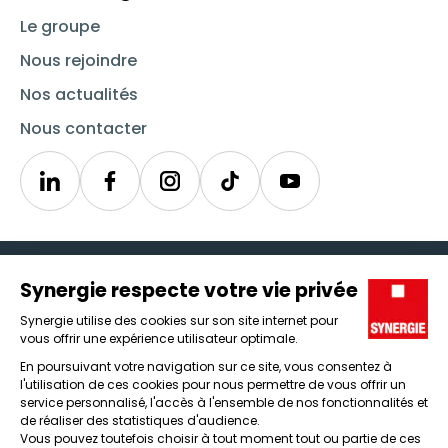
Le groupe
Nous rejoindre
Nos actualités
Nous contacter
Linkedin
Synergie
Instagram
TikTok
Youtube
Trouver un emploi
Icône d'illustration
Candidats
Icône d'illustration
Entreprises
Icône d'illustration
Nos agences
Icône d'illustration
Conditions générales d'utilisation et mentions légales