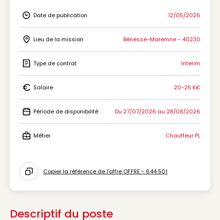
Date de publication
12/05/2026
Icon Date de publication
Lieu de la mission
Bénesse-Maremne - 40230
Icon Lieu de la mission
Type de contrat
Interim
Icon Type de contrat
Salaire
20-25 K€
Icon Salaire
Période de disponibilité
Du 27/07/2026 au 28/08/2026
Icon Période de disponibilité
Métier
Chauffeur PL
Icon Métier
Copier la référence de l'offre OFFRE - 644 501
Icon copy to clipboard
Descriptif du poste