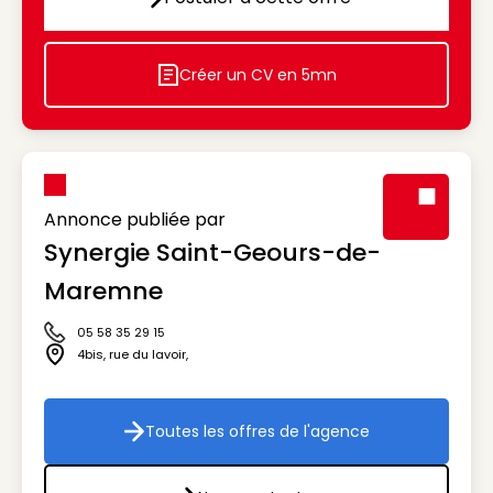
Postuler à cette offre
Créer un CV en 5mn
Icon decorative
Annonce publiée par
Synergie Saint-Geours-de-
Visuel génér
Maremne
05 58 35 29 15
Icône téléphone
4bis, rue du lavoir
,
Icône adresse
Toutes les offres de l'agence
Toutes les offres de l'agenc