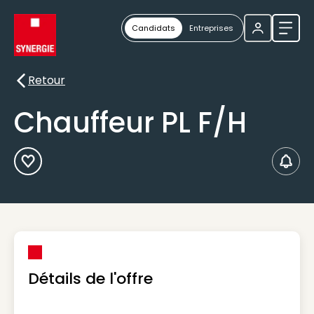
Candidats
Entreprises
Ouvri
Retour
Retour
Chauffeur PL F/H
Ajouter aux Favoris
Créer
Détails de l'offre