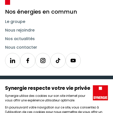
Nos énergies en commun
Le groupe
Nous rejoindre
Nos actualités
Nous contacter
Linkedin
Synergie
Instagram
TikTok
Youtube
Trouver un emploi
Icône d'illustration
Candidats
Icône d'illustration
Entreprises
Icône d'illustration
Nos agences
Icône d'illustration