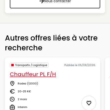
Nous contacter
Nous contacter
Autres offres liées à votre
recherche
Transports / Logistique
Publiée le 05/08/2026
Chauffeur PL F/H
Rodez
(12000)
Lieu
20-25 K€
Salaire
2 mois
Durée
Ajouter aux
Interim
Type