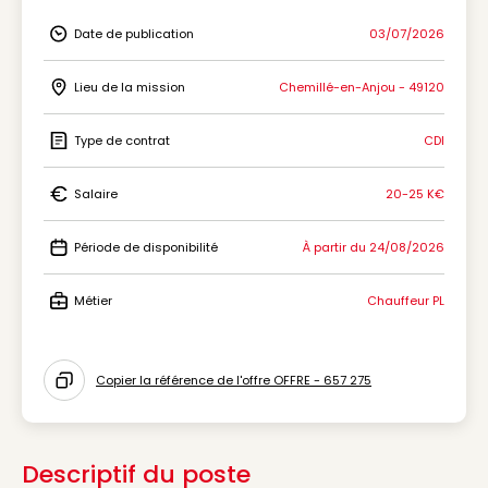
Date de publication
03/07/2026
Icon Date de publication
Lieu de la mission
Chemillé-en-Anjou - 49120
Icon Lieu de la mission
Type de contrat
CDI
Icon Type de contrat
Salaire
20-25 K€
Icon Salaire
Période de disponibilité
À partir du 24/08/2026
Icon Période de disponibilité
Métier
Chauffeur PL
Icon Métier
Copier la référence de l'offre OFFRE - 657 275
Icon copy to clipboard
Descriptif du poste