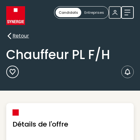
Candidats
Entreprises
Ouvri
Retour
Retour
Chauffeur PL F/H
Ajouter aux Favoris
Créer
Détails de l'offre