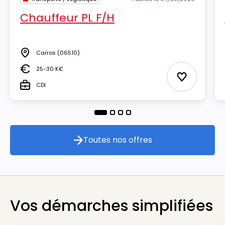
Chauffeur PL F/H
Carros
(06510)
Lieu
25-30 K€
Salaire
Ajouter aux
CDI
Type
Toutes nos offres
Toutes nos offres
Vos démarches simplifiées