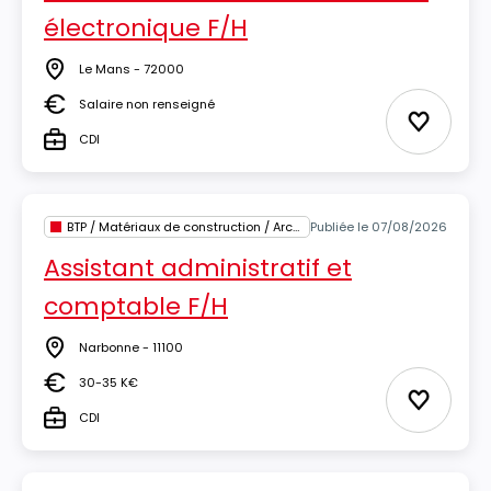
électronique F/H
Le Mans - 72000
Lieu
Salaire non renseigné
Salaire
Ajouter 
CDI
Type
BTP / Matériaux de construction / Architecture
Publiée le 07/08/2026
Assistant administratif et
comptable F/H
Narbonne - 11100
Lieu
30-35 K€
Salaire
Ajouter 
CDI
Type