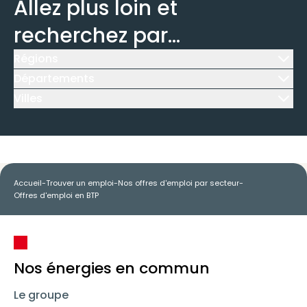
Allez plus loin et
recherchez par...
Régions
Icône d'illustration
Départements
Icône d'illustration
Villes
Icône d'illustration
Accueil
-
Trouver un emploi
-
Nos offres d'emploi par secteur
-
Offres d'emploi en BTP
Nos énergies en commun
Le groupe