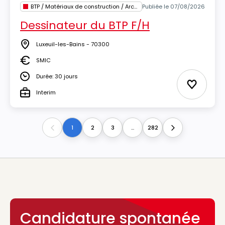
BTP / Matériaux de construction / Architecture
Publiée le 07/08/2026
Dessinateur du BTP F/H
Luxeuil-les-Bains - 70300
Lieu
SMIC
Salaire
Durée: 30 jours
Durée
Ajouter 
Interim
Type
1
2
3
...
282
Previous
Next
Candidature spontanée