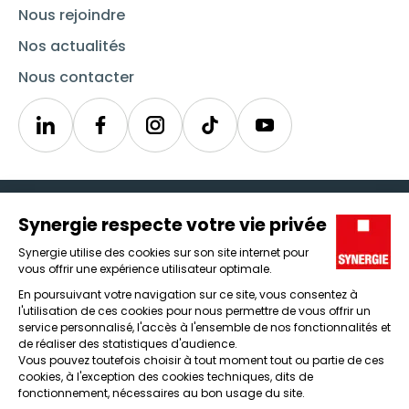
Nous rejoindre
Nos actualités
Nous contacter
Linkedin
Synergie
Instagram
TikTok
Youtube
Trouver un emploi
Icône d'illustration
Candidats
Icône d'illustration
Entreprises
Icône d'illustration
Nos agences
Icône d'illustration
Conditions générales d'utilisation et mentions légales
Protection des données
Lanceur d'alertes