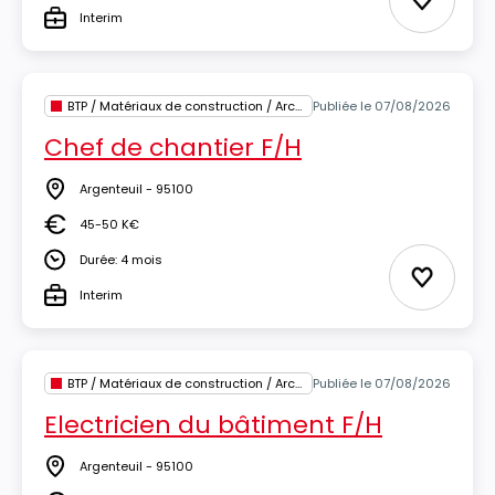
Ajouter 
Interim
Type
BTP / Matériaux de construction / Architecture
Publiée le 07/08/2026
Chef de chantier F/H
Argenteuil - 95100
Lieu
45-50 K€
Salaire
Durée: 4 mois
Durée
Ajouter 
Interim
Type
BTP / Matériaux de construction / Architecture
Publiée le 07/08/2026
Electricien du bâtiment F/H
Argenteuil - 95100
Lieu