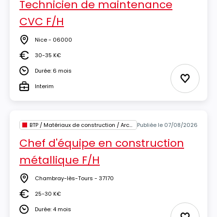
Technicien de maintenance
CVC F/H
Nice - 06000
Lieu
30-35 K€
Salaire
Durée: 6 mois
Durée
Ajouter 
Interim
Type
BTP / Matériaux de construction / Architecture
Publiée le 07/08/2026
Chef d'équipe en construction
métallique F/H
Chambray-lès-Tours - 37170
Lieu
25-30 K€
Salaire
Durée: 4 mois
Durée