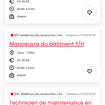
20-25 K€
Salaire
Durée: 2 mois
Durée
Ajouter 
Interim
Type
BTP / Matériaux de construction / Architecture
Publiée le 07/08/2026
Manoeuvre du bâtiment F/H
Tours - 37100
Lieu
20-25 K€
Salaire
Durée: 2 mois
Durée
Ajouter 
Interim
Type
BTP / Matériaux de construction / Architecture
Publiée le 07/08/2026
Technicien de maintenance en