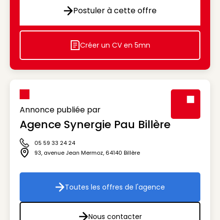
Postuler à cette offre
Postuler à cette offre
Créer un CV en 5mn
Icon decorative
Annonce publiée par
Agence Synergie Pau Billère
Visuel génér
05 59 33 24 24
Icône téléphone
93, avenue Jean Mermoz
,
64140
Billère
Icône adresse
Toutes les offres de l'agence
Toutes les offres de l'agenc
Nous contacter