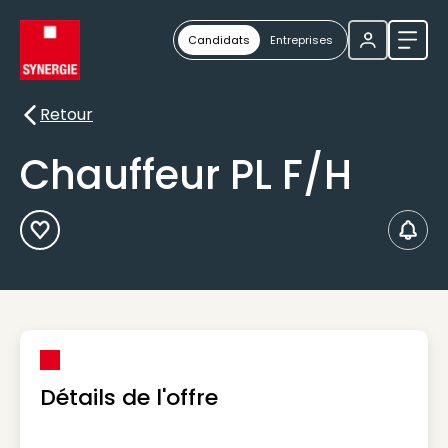
Candidats
Entreprises
Ouvri
Retour
Retour
Chauffeur PL F/H
Ajouter aux Favoris
Créer
Détails de l'offre