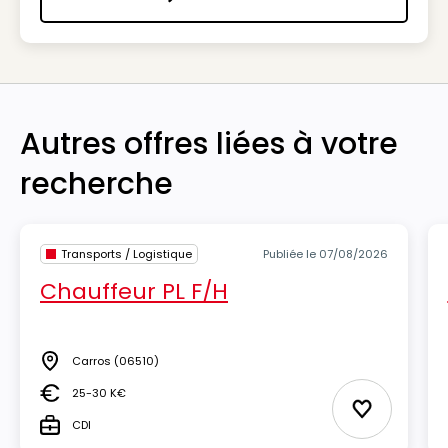
Nous contacter
Autres offres liées à votre
recherche
Transports / Logistique
Publiée le 07/08/2026
Chauffeur PL F/H
Carros
(06510)
Lieu
25-30 K€
Salaire
Ajouter aux
CDI
Type