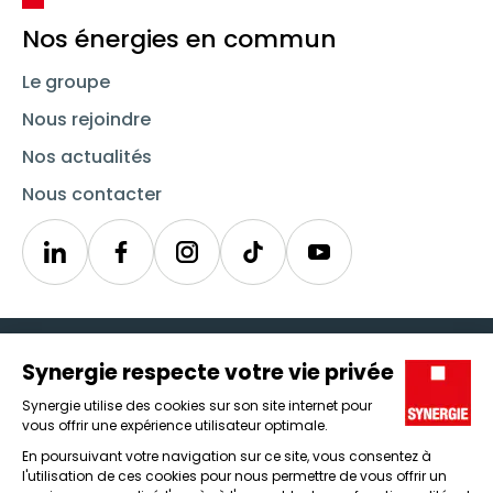
Nos énergies en commun
Le groupe
Nous rejoindre
Nos actualités
Nous contacter
Linkedin
Synergie
Instagram
TikTok
Youtube
Trouver un emploi
Icône d'illustration
Candidats
Icône d'illustration
Entreprises
Icône d'illustration
Nos agences
Icône d'illustration