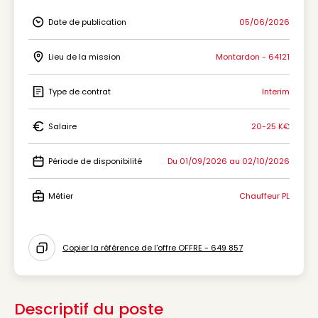
Date de publication
05/06/2026
Icon Date de publication
Lieu de la mission
Montardon - 64121
Icon Lieu de la mission
Type de contrat
Interim
Icon Type de contrat
Salaire
20-25 K€
Icon Salaire
Période de disponibilité
Du 01/09/2026 au 02/10/2026
Icon Période de disponibilité
Métier
Chauffeur PL
Icon Métier
Copier la référence de l'offre OFFRE - 649 857
Icon copy to clipboard
Descriptif du poste