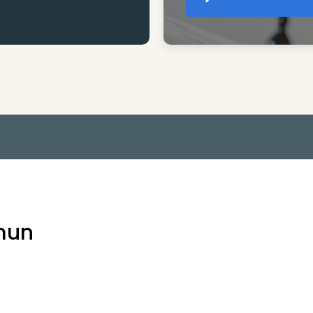
Cr
mun