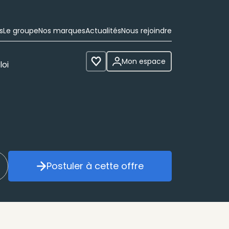
s
Le groupe
Nos marques
Actualités
Nous rejoindre
Mon espace
loi
Voir les favoris
Postuler à cette offre
réer mon alerte
Postuler à cette offre