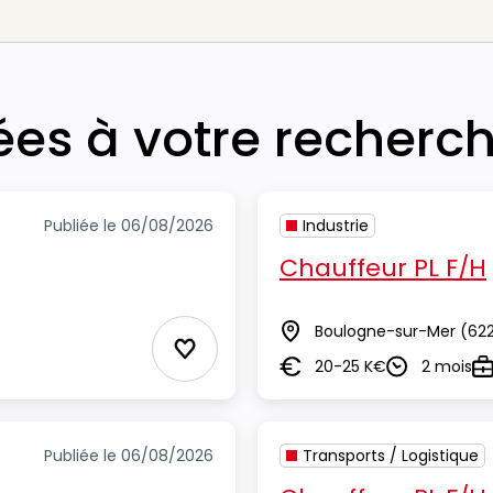
iées à votre recherc
Publiée le 06/08/2026
Industrie
Chauffeur PL F/H
Boulogne-sur-Mer
(62
Lieu
Ajouter aux Favoris
20-25 K€
2 mois
Salaire
Durée
Ty
Publiée le 06/08/2026
Transports / Logistique