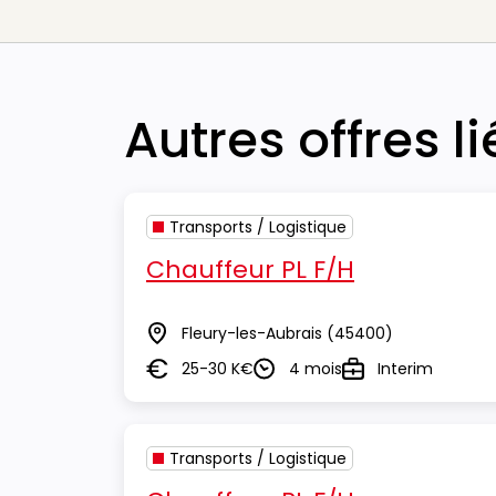
Autres offres l
Transports / Logistique
Chauffeur PL F/H
Fleury-les-Aubrais
(45400)
Lieu
25-30 K€
4 mois
Interim
Salaire
Durée
Type
Transports / Logistique