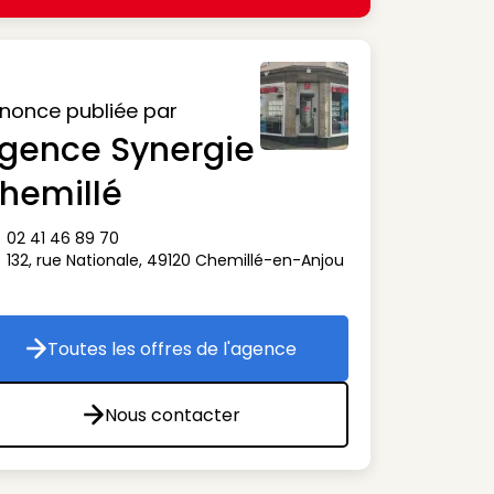
nonce publiée par
gence Synergie
hemillé
02 41 46 89 70
ône téléphone
132, rue Nationale
,
49120
Chemillé-en-Anjou
ône adresse
Toutes les offres de l'agence
Toutes les offres de l'agence
Nous contacter
Nous contacter