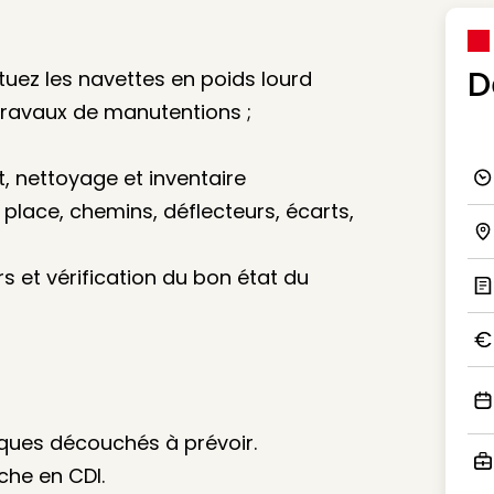
D
tuez les navettes en poids lourd
 travaux de manutentions ;
 nettoyage et inventaire
Ico
place, chemins, déflecteurs, écarts,
Ico
s et vérification du bon état du
Ic
Ico
Ico
ques découchés à prévoir.
che en CDI.
Ico