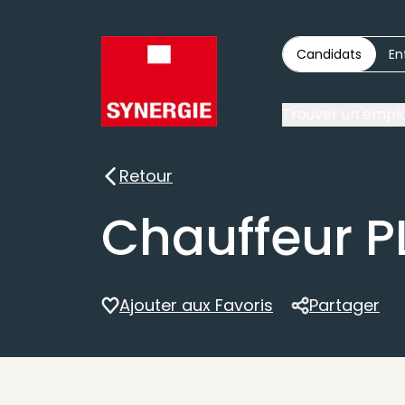
Candidats
En
Trouver un emplo
Retour
Retour
Chauffeur P
Ajouter aux Favoris
Partager
Partager