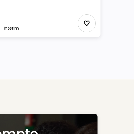
Ajouter aux Favor
Interim
pe
ompte