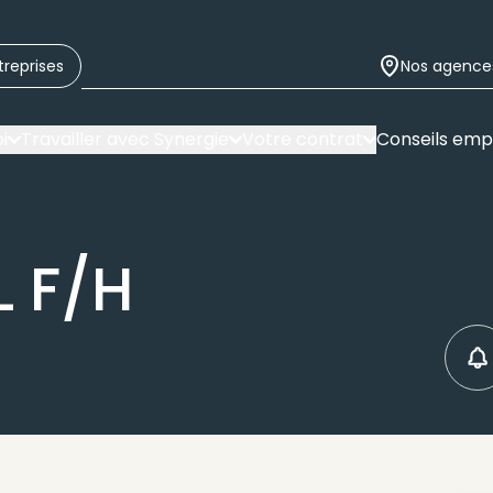
treprises
Nos agence
i
Travailler avec Synergie
Votre contrat
Conseils emp
L F/H
C