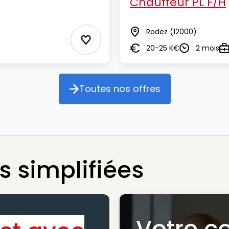
Chauffeur PL F/H
Rodez
(12000)
Lieu
Ajouter aux Favoris
20-25 K€
2 mois
Salaire
Durée
Ty
Toutes nos offres
Toutes nos offres
 simplifiées
Votre c