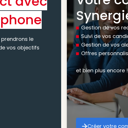
ct avec
Bénéfic
Synergi
éphone
experti
Gestion de vos re
conseil
Suivi de vos cand
 prendrons le
Gestion de vos al
e vos objectifs
Offres personnali
Nous vous accomp
votre recherche, en
et bien plus encore !
mesure pour maxim
atteindre vos objec
Créer votre co