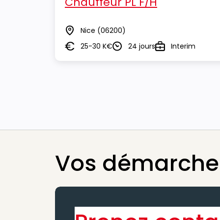
Chauffeur PL F/H
Nice
(06200)
Lieu
25-30 K€
24 jours
Interim
Salaire
Durée
Type
Vos démarches