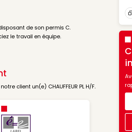
I
disposant de son permis C.
ez le travail en équipe.
C
i
nt
Av
ra
otre client un(e) CHAUFFEUR PL H/F.