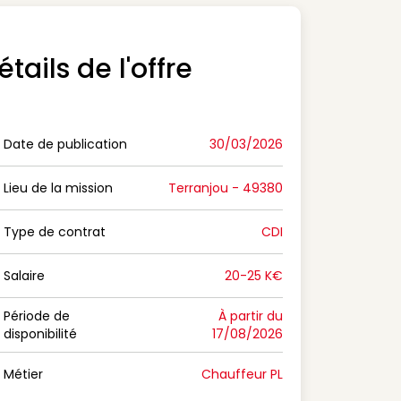
étails de l'offre
Date de publication
30/03/2026
n Date de publication
Lieu de la mission
Terranjou - 49380
n Lieu de la mission
Type de contrat
CDI
on Type de contrat
Salaire
20-25 K€
n Salaire
Période de
À partir du
disponibilité
17/08/2026
n Période de disponibilité
Métier
Chauffeur PL
n Métier