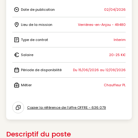
Date de publication
02/04/2026
Icon Date de publication
Lieu de la mission
Verrières-en-Anjou - 49480
Icon Lieu de la mission
Type de contrat
Interim
Icon Type de contrat
Salaire
20-25 K€
Icon Salaire
Période de disponibilité
Du 15/06/2026 au 12/09/2026
Icon Période de disponibilité
Métier
Chauffeur PL
Icon Métier
Copier la référence de l'offre OFFRE - 636 079
Icon copy to clipboard
Descriptif du poste