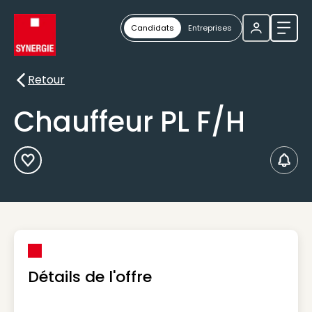
Candidats
Entreprises
Ouvri
Retour
Retour
Chauffeur PL F/H
Ajouter aux Favoris
Créer
Détails de l'offre