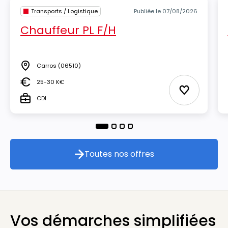
Transports / Logistique
Publiée le 07/08/2026
Chauffeur PL F/H
Carros
(06510)
Lieu
25-30 K€
Salaire
Ajouter aux
CDI
Type
Toutes nos offres
Toutes nos offres
Vos démarches simplifiées