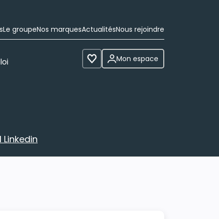
s
Le groupe
Nos marques
Actualités
Nous rejoindre
Mon espace
loi
Voir les favoris
 Linkedin
avec votre profil Linkedin