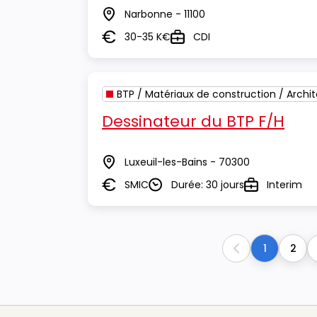
Narbonne - 11100
Lieu
30-35 K€
CDI
Salaire
Type
BTP / Matériaux de construction / Archi
Dessinateur du BTP F/H
Luxeuil-les-Bains - 70300
Lieu
SMIC
Durée: 30 jours
Interim
Salaire
Durée
Type
1
2
Previous