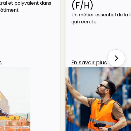
(F/H)
ral et polyvalent dans
bâtiment.
Un métier essentiel de la l
qui recrute.
Next
s
En savoir plus