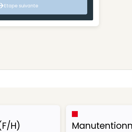
Etape suivante
Etape suivante
(F/H)
Manutentionn