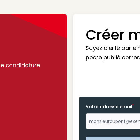
Créer m
Soyez alerté par e
poste publié corre
re candidature
*
Votre adresse email