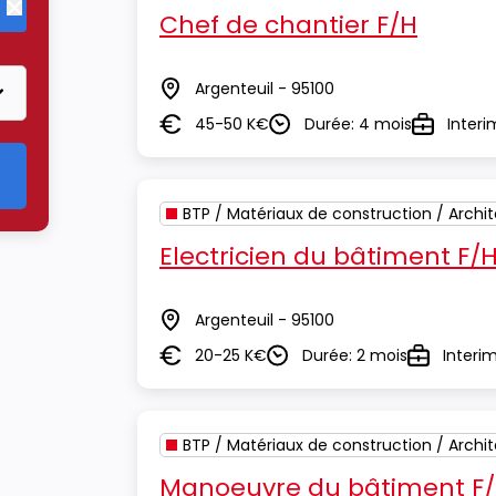
Chef de chantier F/H
Supprimer le critère BTP / Matériaux de construction / Archite
Argenteuil - 95100
Lieu
45-50 K€
Durée: 4 mois
Interi
Salaire
Durée
Type
BTP / Matériaux de construction / Archi
Electricien du bâtiment F/
Argenteuil - 95100
Lieu
20-25 K€
Durée: 2 mois
Interi
Salaire
Durée
Type
BTP / Matériaux de construction / Archi
Manoeuvre du bâtiment F