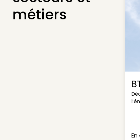
métiers
B
Déc
l’é
En 