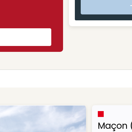
s
Maçon 