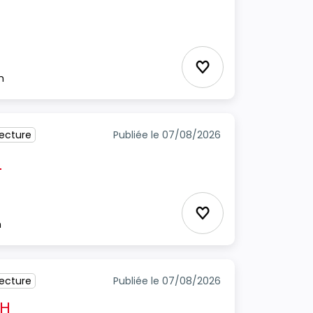
cture
Ajouter aux favori
m
tecture
Publiée le 07/08/2026
H
Ajouter aux favori
m
tecture
Publiée le 07/08/2026
/H