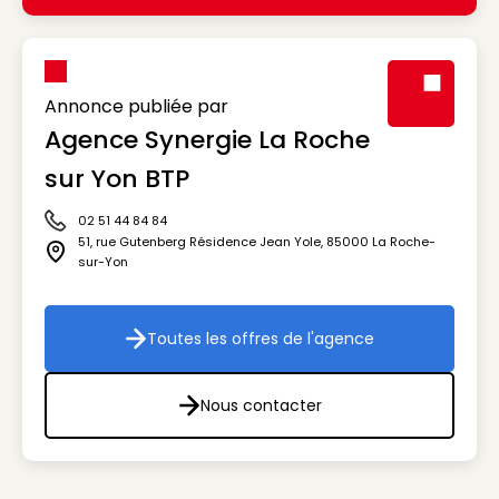
Annonce publiée par
Agence Synergie La Roche
Visuel génér
sur Yon BTP
02 51 44 84 84
Icône téléphone
51, rue Gutenberg Résidence Jean Yole
,
85000
La Roche-
Icône adresse
sur-Yon
Toutes les offres de l'agence
Toutes les offres de l'agenc
Nous contacter
Nous contacter