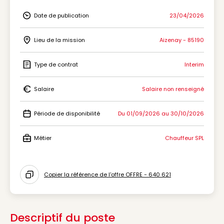
Date de publication
23/04/2026
Icon Date de publication
Lieu de la mission
Aizenay - 85190
Icon Lieu de la mission
Type de contrat
Interim
Icon Type de contrat
Salaire
Salaire non renseigné
Icon Salaire
Période de disponibilité
Du 01/09/2026 au 30/10/2026
Icon Période de disponibilité
Métier
Chauffeur SPL
Icon Métier
Copier la référence de l'offre OFFRE - 640 621
Icon copy to clipboard
Descriptif du poste