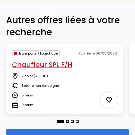
Autres offres liées à votre
recherche
Transports / Logistique
Publiée le 06/08/2026
Chauffeur SPL F/H
Cholet
(49300)
Lieu
Salaire non renseigné
Salaire
5 mois
Durée
Ajouter aux
Interim
Type