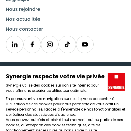
Nous rejoindre
Nos actualités
Nous contacter
Linkedin
Synergie
Instagram
TikTok
Youtube
Trouver un emploi
Icône d'illustration
Candidats
Icône d'illustration
Entreprises
Icône d'illustration
Nos agences
Icône d'illustration
Conditions générales d'utilisation et mentions légales
Protection des données
Lanceur d'alertes