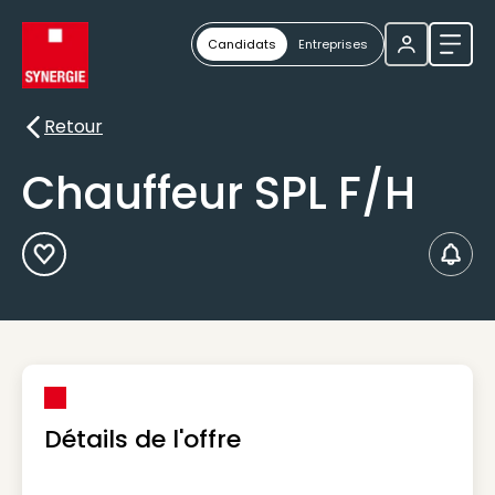
Candidats
Entreprises
Ouvri
Retour
Retour
Chauffeur SPL F/H
Ajouter aux Favoris
Créer
Détails de l'offre