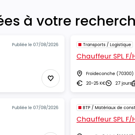
iées à votre recherc
Publiée le 07/08/2026
Transports / Logistique
Chauffeur SPL F/
Froideconche
(70300)
Lieu
Ajouter aux Favoris
20-25 K€
27 jours
Salaire
Durée
T
Publiée le 07/08/2026
BTP / Matériaux de const
Chauffeur SPL F/