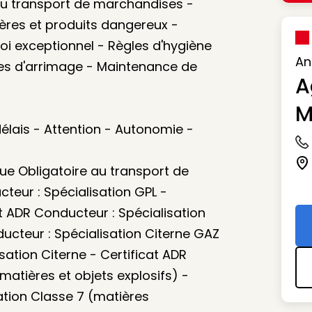
u transport de marchandises -
ères et produits dangereux -
i exceptionnel - Règles d'hygiène
An
ues d'arrimage - Maintenance de
A
M
 délais - Attention - Autonomie -
Ic
Ic
ue Obligatoire au transport de
teur : Spécialisation GPL -
t ADR Conducteur : Spécialisation
ucteur : Spécialisation Citerne GAZ
sation Citerne - Certificat ADR
matières et objets explosifs) -
ation Classe 7 (matières