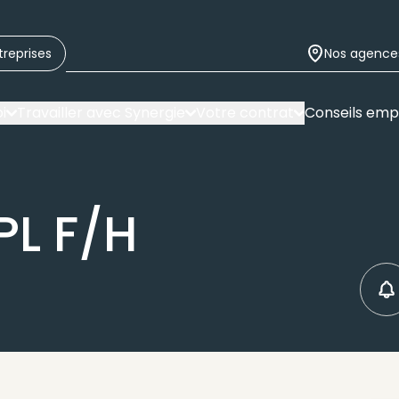
treprises
Nos agence
i
Travailler avec Synergie
Votre contrat
Conseils emp
PL F/H
C