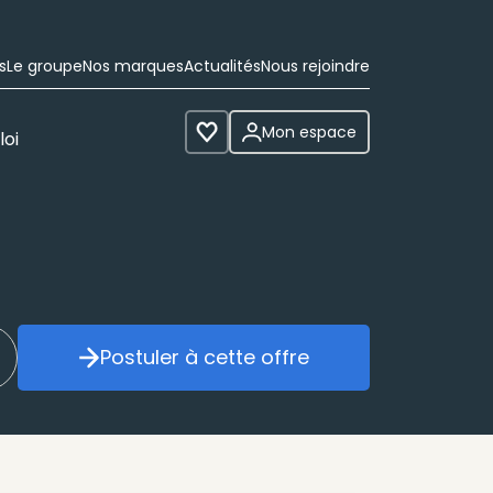
s
Le groupe
Nos marques
Actualités
Nous rejoindre
Mon espace
loi
Voir les favoris
Postuler à cette offre
réer mon alerte
Postuler à cette offre