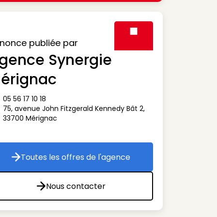
nonce publiée par
gence Synergie
Visuel générique des agen
érignac
05 56 17 10 18
ône téléphone
75, avenue John Fitzgerald Kennedy Bât 2
,
ône adresse
33700
Mérignac
Toutes les offres de l'agence
Toutes les offres de l'agence
Nous contacter
Nous contacter