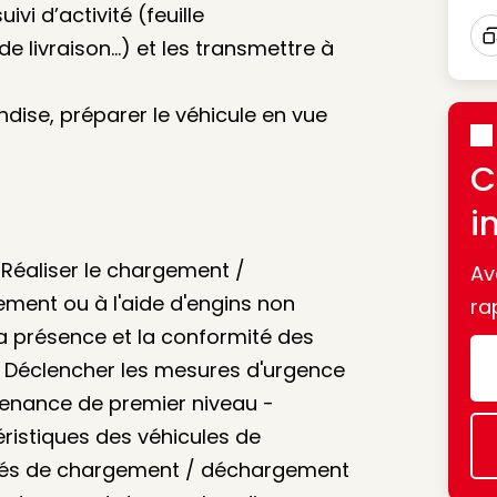
vi d’activité (feuille
de livraison…) et les transmettre à
I
ndise, préparer le véhicule en vue
C
i
- Réaliser le chargement /
Av
ment ou à l'aide d'engins non
ra
la présence et la conformité des
 Déclencher les mesures d'urgence
tenance de premier niveau -
ristiques des véhicules de
tés de chargement / déchargement