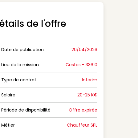
étails de l'offre
Date de publication
20/04/2026
n Date de publication
Lieu de la mission
Cestas - 33610
n Lieu de la mission
Type de contrat
Interim
on Type de contrat
Salaire
20-25 K€
n Salaire
Période de disponibilité
Offre expirée
n Période de disponibilité
Métier
Chauffeur SPL
n Métier