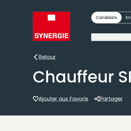
Candidats
En
Trouver un emplo
Retour
Retour
Chauffeur S
Ajouter aux Favoris
Partager
Partager