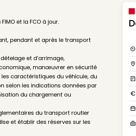
D
 FIMO et la FCO à jour.
ant, pendant et après le transport
Ico
 dételage et d’arrimage,
économique, manœuvrer en sécurité
Ico
les caractéristiques du véhicule, du
son selon les indications données par
Ic
ganisation du chargement ou
Ico
églementaires du transport routier
Ico
se et établir des réserves sur les
Ico