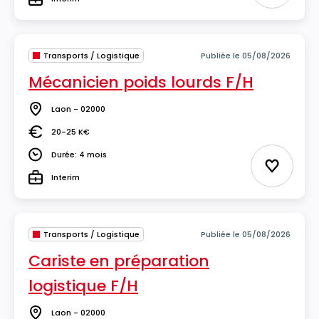
Type
Transports / Logistique
Publiée le 05/08/2026
Mécanicien poids lourds F/H
Laon - 02000
Lieu
20-25 K€
Salaire
Durée: 4 mois
Durée
Ajouter 
Interim
Type
Transports / Logistique
Publiée le 05/08/2026
Cariste en préparation
logistique F/H
Laon - 02000