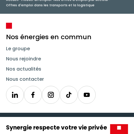
Offres d'emploi dans les transports et la logistique
Nos énergies en commun
Le groupe
Nous rejoindre
Nos actualités
Nous contacter
Linkedin
Synergie
Instagram
TikTok
Youtube
Trouver un emploi
Icône d'illustration
Candidats
Icône d'illustration