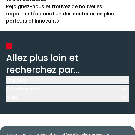
Rejoignez-nous et trouvez de nouvelles
opportunités dans l’un des secteurs les plus
porteurs et innovants !
Allez plus loin et
recherchez par...
Régions
Icône d'illustration
Départements
Icône d'illustration
Villes
Icône d'illustration
Accueil
-
Trouver un emploi
-
Nos offres d'emploi par secteur
-