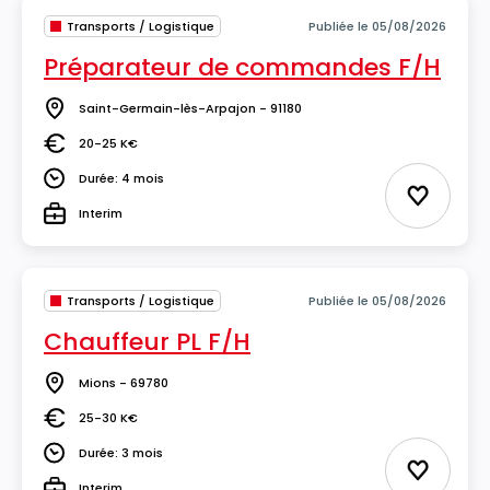
Transports / Logistique
Publiée le 05/08/2026
Préparateur de commandes F/H
Saint-Germain-lès-Arpajon - 91180
Lieu
20-25 K€
Salaire
Durée: 4 mois
Durée
Ajouter 
Interim
Type
Transports / Logistique
Publiée le 05/08/2026
Chauffeur PL F/H
Mions - 69780
Lieu
25-30 K€
Salaire
Durée: 3 mois
Durée
Ajouter 
Interim