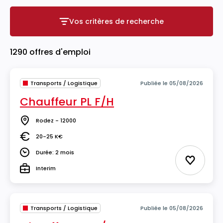
Vos critères de recherche
Vos critères de recherche
1290 offres d'emploi
Transports / Logistique
Publiée le 05/08/2026
Chauffeur PL F/H
Rodez - 12000
Lieu
20-25 K€
Salaire
Durée: 2 mois
Durée
Ajouter 
Interim
Type
Transports / Logistique
Publiée le 05/08/2026