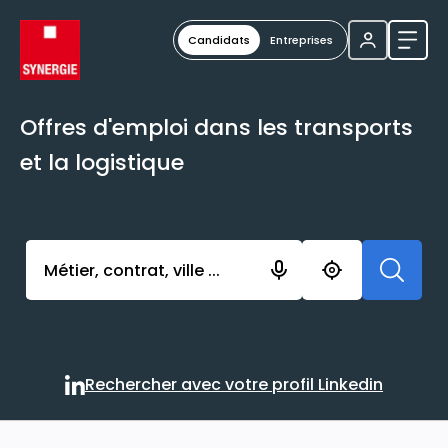
Candidats
Entreprises
Ouvri
Offres d'emploi dans les transports
et la logistique
Activer l’élément pour lancer l’enregistrement. Vou
Rechercher avec votre profil Linkedin
Rechercher avec votre profi