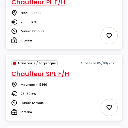
Chauffeur PL F/H
Nice - 06300
Lieu
25-30 K€
Salaire
Durée: 22 jours
Durée
Ajouter 
Interim
Type
Transports / Logistique
Publiée le 05/08/2026
Chauffeur SPL F/H
Miramas - 13140
Lieu
25-30 K€
Salaire
Durée: 12 mois
Durée
Ajouter 
Interim
Type