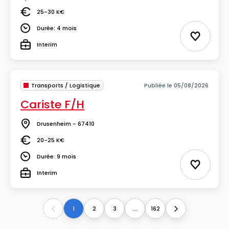
Lieu
25-30 K€
Salaire
Durée: 4 mois
Durée
Ajouter 
Interim
Type
Transports / Logistique
Publiée le 05/08/2026
Cariste F/H
Drusenheim - 67410
Lieu
20-25 K€
Salaire
Durée: 9 mois
Durée
Ajouter 
Interim
Type
1
2
3
...
162
Previous
Next