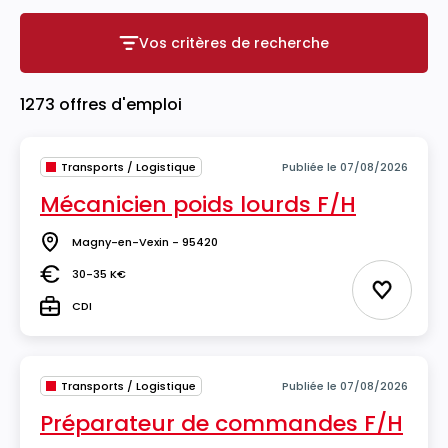
Vos critères de recherche
Vos critères de recherche
1273 offres d'emploi
Transports / Logistique
Publiée le 07/08/2026
Mécanicien poids lourds F/H
Magny-en-Vexin - 95420
Lieu
30-35 K€
Salaire
Ajouter 
CDI
Type
Transports / Logistique
Publiée le 07/08/2026
Préparateur de commandes F/H