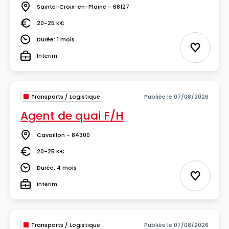
Sainte-Croix-en-Plaine - 68127
Lieu
20-25 K€
Salaire
Durée: 1 mois
Durée
Ajouter 
Interim
Type
Transports / Logistique
Publiée le 07/08/2026
Agent de quai F/H
Cavaillon - 84300
Lieu
20-25 K€
Salaire
Durée: 4 mois
Durée
Ajouter 
Interim
Type
Transports / Logistique
Publiée le 07/08/2026