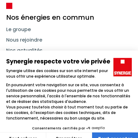
Nos énergies en commun
Le groupe
Nous rejoindre
Nos actualités
Nous contacter
Linkedin
Synergie
Instagram
TikTok
Youtube
Trouver un emploi
Icône d'illustration
Candidats
Icône d'illustration
Entreprises
Icône d'illustration
Nos agences
Icône d'illustration