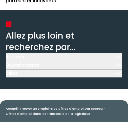
porteurs et innovants !
Allez plus loin et
recherchez par...
Régions
Icône d'illustration
Départements
Icône d'illustration
Villes
Icône d'illustration
Accueil
-
Trouver un emploi
-
Nos offres d'emploi par secteur
-
Offres d'emploi dans les transports et la logistique