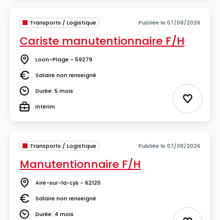
Transports / Logistique
Publiée le 07/08/2026
Cariste manutentionnaire F/H
Loon-Plage - 59279
Lieu
Salaire non renseigné
Salaire
Durée: 5 mois
Durée
Ajouter 
Interim
Type
Transports / Logistique
Publiée le 07/08/2026
Manutentionnaire F/H
Aire-sur-la-Lys - 62120
Lieu
Salaire non renseigné
Salaire
Durée: 4 mois
Durée