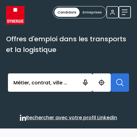
Candidats
Entreprises
Ouvri
Offres d'emploi dans les transports
et la logistique
Activer l’élément pour lancer l’enregistrement. Vou
Rechercher avec votre profil Linkedin
Rechercher avec votre profi