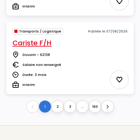
Ajouter 
Interim
Type
Transports / Logistique
Publiée le 07/08/2026
Cariste F/H
Douvrin - 62138
Lieu
Salaire non renseigné
Salaire
Durée: 3 mois
Durée
Ajouter 
Interim
Type
1
2
3
...
160
Previous
Next