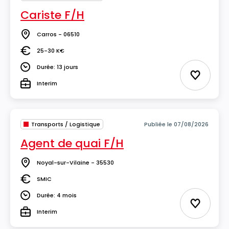
Cariste F/H
Carros - 06510
Lieu
25-30 K€
Salaire
Durée: 13 jours
Durée
Ajouter 
Interim
Type
Transports / Logistique
Publiée le 07/08/2026
Agent de quai F/H
Noyal-sur-Vilaine - 35530
Lieu
SMIC
Salaire
Durée: 4 mois
Durée
Ajouter 
Interim
Type