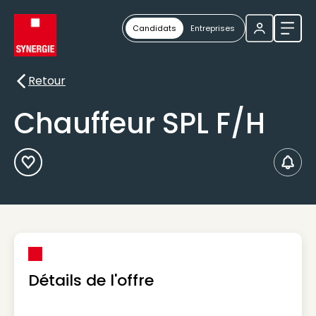
Candidats
Entreprises
Ouvri
Retour
Retour
Chauffeur SPL F/H
Ajouter aux Favoris
Créer
Détails de l'offre