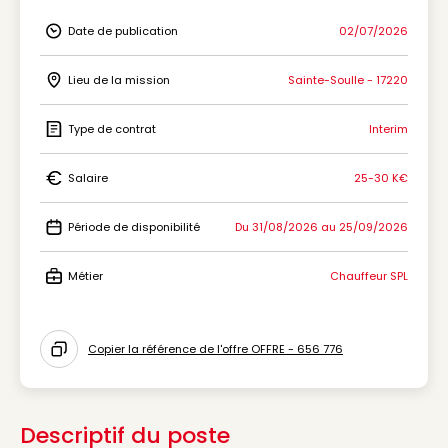
Date de publication
02/07/2026
Icon Date de publication
Lieu de la mission
Sainte-Soulle - 17220
Icon Lieu de la mission
Type de contrat
Interim
Icon Type de contrat
Salaire
25-30 K€
Icon Salaire
Période de disponibilité
Du 31/08/2026 au 25/09/2026
Icon Période de disponibilité
Métier
Chauffeur SPL
Icon Métier
Copier la référence de l'offre OFFRE - 656 776
Icon copy to clipboard
Descriptif du poste