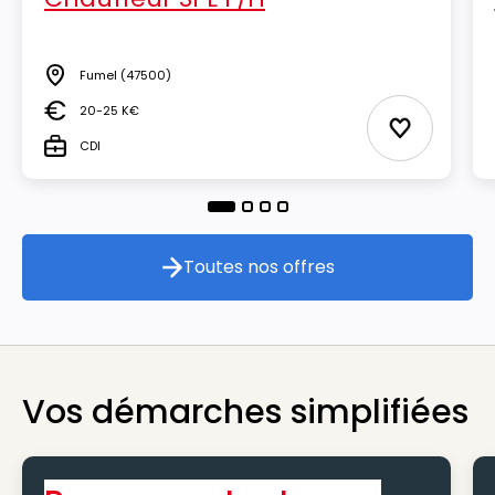
Fumel
(47500)
Lieu
20-25 K€
Salaire
Ajouter aux
CDI
Type
Toutes nos offres
Toutes nos offres
Vos démarches simplifiées