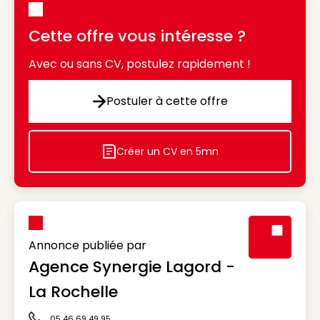
Cette offre vous intéresse ?
Avec ou sans CV, postulez rapidement !
Postuler à cette offre
Postuler à cette offre
Créer un CV en 5mn
Icon decorative
Annonce publiée par
Agence Synergie Lagord -
Visuel génér
La Rochelle
05 46 69 49 95