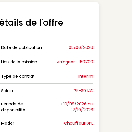
étails de l'offre
Date de publication
05/06/2026
n Date de publication
Lieu de la mission
Valognes - 50700
n Lieu de la mission
Type de contrat
Interim
on Type de contrat
Salaire
25-30 K€
n Salaire
Période de
Du 10/08/2026 au
disponibilité
17/10/2026
n Période de disponibilité
Métier
Chauffeur SPL
n Métier