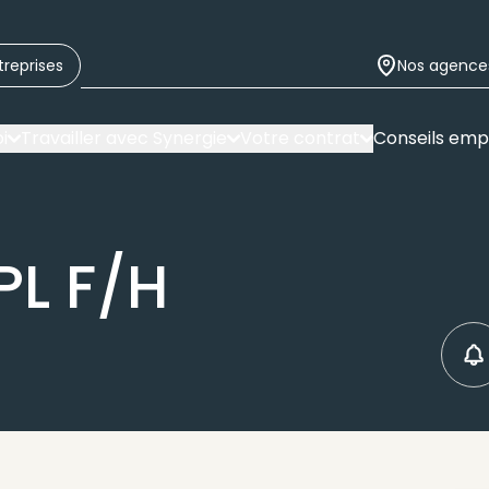
treprises
Nos agence
i
Travailler avec Synergie
Votre contrat
Conseils emp
PL F/H
C