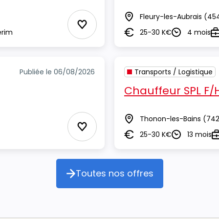
Fleury-les-Aubrais
(45
Lieu
Ajouter aux Favoris
erim
25-30 K€
4 mois
Salaire
Durée
T
Publiée le 06/08/2026
Transports / Logistique
Chauffeur SPL F/
Thonon-les-Bains
(742
Lieu
Ajouter aux Favoris
25-30 K€
13 mois
Salaire
Durée
T
Toutes nos offres
Toutes nos offres