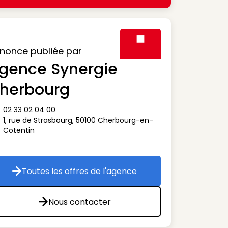
nonce publiée par
gence Synergie
Visuel générique des agen
herbourg
02 33 02 04 00
ône téléphone
1, rue de Strasbourg
,
50100
Cherbourg-en-
ône adresse
Cotentin
Toutes les offres de l'agence
Toutes les offres de l'agence
Nous contacter
Nous contacter