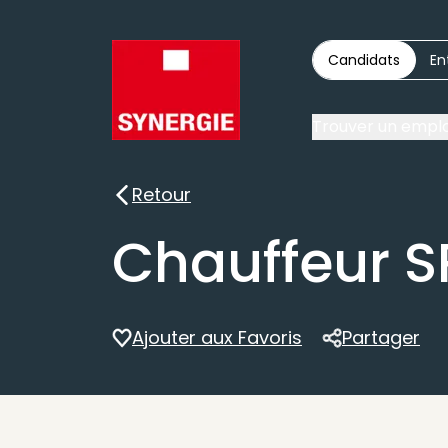
Candidats
En
Trouver un emplo
Retour
Retour
Chauffeur S
Ajouter aux Favoris
Partager
Partager