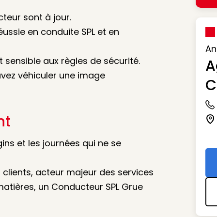
teur sont à jour.
ussie en conduite SPL et en
An
sensible aux règles de sécurité.
A
avez véhiculer une image
C
Ic
nt
Ic
ins et les journées qui ne se
 clients, acteur majeur des services
s matières, un Conducteur SPL Grue