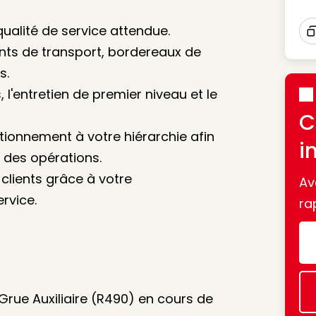
qualité de service attendue.
I
ents de transport, bordereaux de
s.
, l'entretien de premier niveau et le
C
tionnement à votre hiérarchie afin
i
é des opérations.
 clients grâce à votre
Av
rvice.
ra
rue Auxiliaire (R490) en cours de