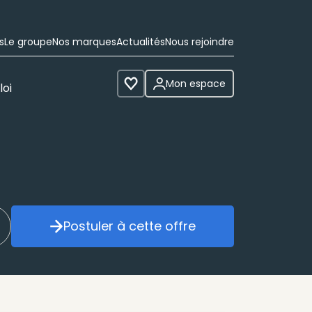
s
Le groupe
Nos marques
Actualités
Nous rejoindre
Mon espace
loi
Voir les favoris
Postuler à cette offre
réer mon alerte
Postuler à cette offre