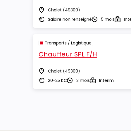
Cholet
(49300)
Lieu
Salaire non renseigné
5 mois
Int
Salaire
Durée
Type
Transports / Logistique
Chauffeur SPL F/H
Cholet
(49300)
Lieu
20-25 K€
3 mois
Interim
Salaire
Durée
Type