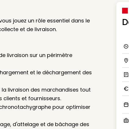
D
ous jouez un rôle essentiel dans le
lecte et de livraison.
Ico
 de livraison sur un périmètre
Ico
le chargement et le déchargement des
Ic
t la livraison des marchandises tout
Ico
 clients et fournisseurs.
 le chronotachygraphe pour optimiser
Ico
image, d'attelage et de bâchage des
Ico