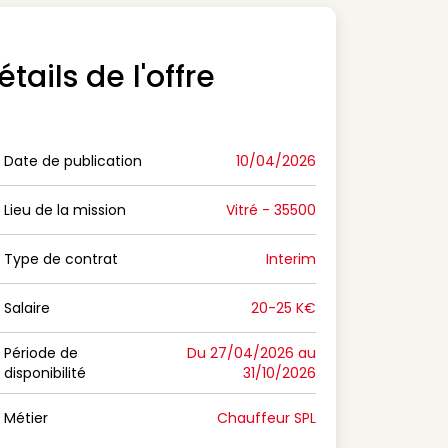
étails de l'offre
Date de publication
10/04/2026
n Date de publication
Lieu de la mission
Vitré - 35500
n Lieu de la mission
Type de contrat
Interim
on Type de contrat
Salaire
20-25 K€
n Salaire
Période de
Du 27/04/2026 au
disponibilité
31/10/2026
n Période de disponibilité
Métier
Chauffeur SPL
n Métier