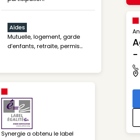
Aides
An
Mutuelle, logement, garde
A
d’enfants, retraite, permis…
-
Ic
Ic
Synergie a obtenu le label