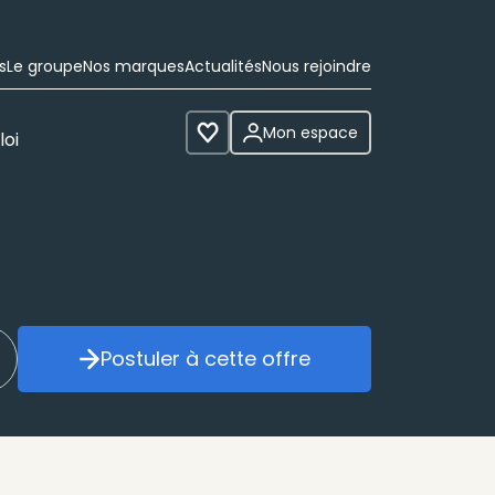
s
Le groupe
Nos marques
Actualités
Nous rejoindre
Mon espace
loi
Voir les favoris
Postuler à cette offre
réer mon alerte
Postuler à cette offre