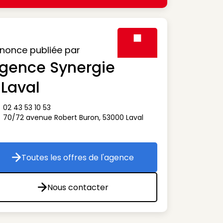
nonce publiée par
gence Synergie
Visuel générique des agen
 Laval
02 43 53 10 53
ône téléphone
70/72 avenue Robert Buron
,
53000
Laval
ône adresse
Toutes les offres de l'agence
Toutes les offres de l'agence
Nous contacter
Nous contacter