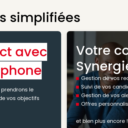
 simplifiées
Votre c
ct avec
Bénéfic
Synergi
éphone
experti
Gestion de vos re
conseil
Suivi de vos cand
 prendrons le
Gestion de vos al
e vos objectifs
Offres personnali
Nous vous accomp
votre recherche, en
et bien plus encore !
mesure pour maxim