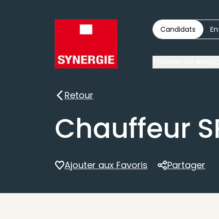
Candidats
En
Trouver un emplo
Retour
Retour
Chauffeur S
Ajouter aux Favoris
Partager
Partager