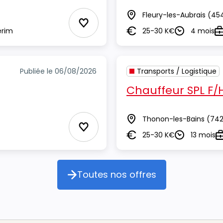
Fleury-les-Aubrais
(45
Lieu
Ajouter aux Favoris
erim
25-30 K€
4 mois
Salaire
Durée
T
Publiée le 06/08/2026
Transports / Logistique
Chauffeur SPL F/
Thonon-les-Bains
(742
Lieu
Ajouter aux Favoris
25-30 K€
13 mois
Salaire
Durée
T
Toutes nos offres
Toutes nos offres