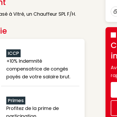
nt
sé à Vitré, un Chauffeur SPL F/H.
I
ie
C
ICCP
i
+10% Indemnité
Av
compensatrice de congés
ra
payés de votre salaire brut.
Primes
Profitez de la prime de
participation.