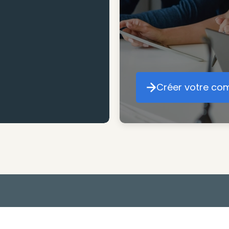
atteindre vos objec
Créer votre co
Cr