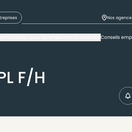
treprises
Nos agence
i
Travailler avec Synergie
Votre contrat
Conseils emp
PL F/H
C