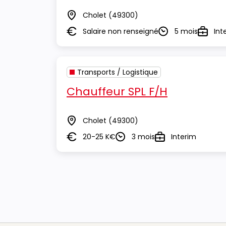
Cholet
(49300)
Lieu
Salaire non renseigné
5 mois
Int
Salaire
Durée
Type
Transports / Logistique
Chauffeur SPL F/H
Cholet
(49300)
Lieu
20-25 K€
3 mois
Interim
Salaire
Durée
Type