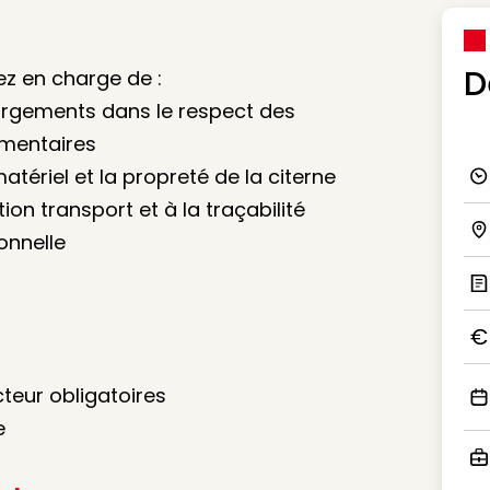
D
ez en charge de :
argements dans le respect des
imentaires
tériel et la propreté de la citerne
Ico
tion transport et à la traçabilité
onnelle
Ico
Ic
Ico
teur obligatoires
Ico
e
Ico