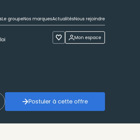
s
Le groupe
Nos marques
Actualités
Nous rejoindre
Mon espace
loi
Voir les favoris
Postuler à cette offre
réer mon alerte
Postuler à cette offre