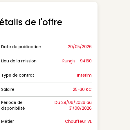
étails de l'offre
Date de publication
20/05/2026
n Date de publication
Lieu de la mission
Rungis - 94150
n Lieu de la mission
Type de contrat
Interim
on Type de contrat
Salaire
25-30 K€
n Salaire
Période de
Du 29/06/2026 au
disponibilité
31/08/2026
n Période de disponibilité
Métier
Chauffeur VL
n Métier