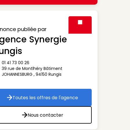
nonce publiée par
gence Synergie
Visuel générique des agen
ungis
01 41 73 00 26
ône téléphone
39 rue de Montlhéry Bâtiment
ône adresse
JOHANNESBURG
,
94150
Rungis
Toutes les offres de l'agence
Toutes les offres de l'agence
Nous contacter
Nous contacter