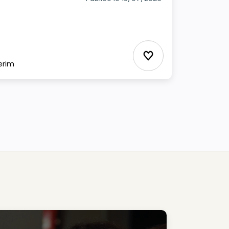
Ajouter aux Favor
erim