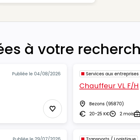
iées à votre recherc
Publiée le 04/08/2026
Services aux entreprises
Chauffeur VL F/H
Bezons
(95870)
Lieu
Ajouter aux Favoris
20-25 K€
2 mois
Salaire
Durée
Ty
Publiée le 29/07/2026
Transports / Logistique