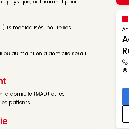
ion physique, notamment pour :
lits médicalisés, bouteilles
An
A
R
 ou du maintien à domicile serait
Ic
Ic
nt
en à domicile (MAD) et les
es patients.
ie