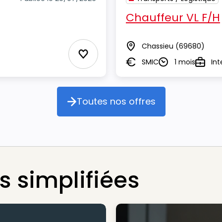
Chauffeur VL F/H
Chassieu
(69680)
Lieu
Ajouter aux Favoris
SMIC
1 mois
Int
Salaire
Durée
Type
Toutes nos offres
Toutes nos offres
 simplifiées