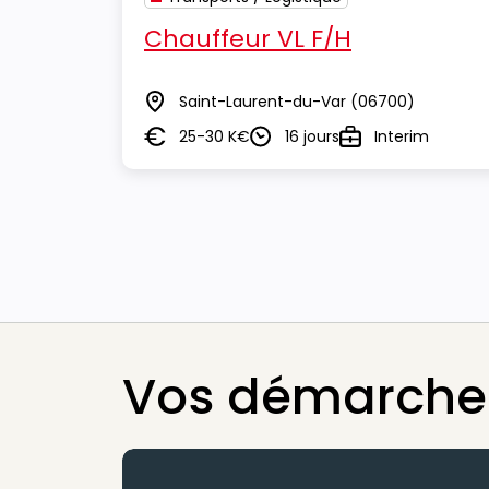
Chauffeur VL F/H
Saint-Laurent-du-Var
(06700)
Lieu
25-30 K€
16 jours
Interim
Salaire
Durée
Type
Vos démarches