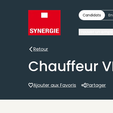
Candidats
En
Trouver un emplo
Retour
Retour
Chauffeur V
Ajouter aux Favoris
Partager
Partager