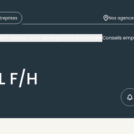
treprises
Nos agence
i
Travailler avec Synergie
Votre contrat
Conseils emp
L F/H
C