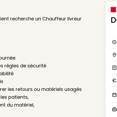
D
lient recherche un Chauffeur livreur
Ico
tournée
Ico
es règles de sécurité
abilité
Ic
is
Ico
érer les retours ou matériels usagés
les patients,
Ico
nt du matériel,
Ico