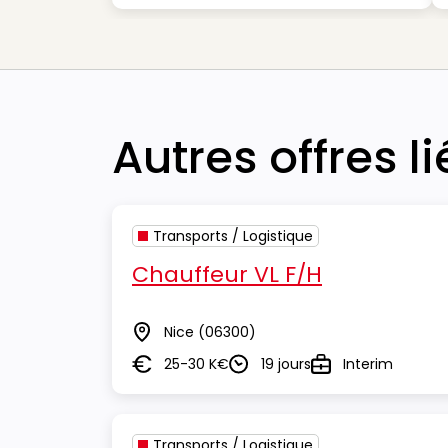
Autres offres l
Transports / Logistique
Chauffeur VL F/H
Nice
(06300)
Lieu
25-30 K€
19 jours
Interim
Salaire
Durée
Type
Transports / Logistique