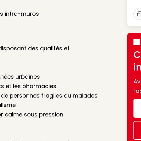
is intra-muros
I
isposant des qualités et
C
i
rnées urbaines
Av
nts et les pharmacies
ra
s de personnes fragiles ou malades
alisme
ter calme sous pression