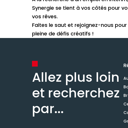
Synergie se tient à vos côtés pour v
vos rêves.
Faites le saut et rejoignez-nous pour
pleine de défis créatifs !
R
Allez plus loin
A
et recherchez
B
B
par...
Ce
C
Gr