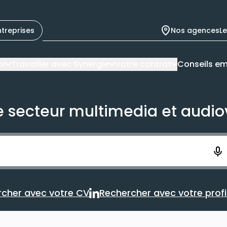
ntreprises
Nos agences
L
oi
Travailler avec Synergie
Votre contrat
Conseils em
e secteur multimedia et audio
ement. Vous aurez 10 secondes pour enregistrer votre re
cher avec votre CV
Rechercher avec votre profil
Rechercher avec votre CV
Rechercher