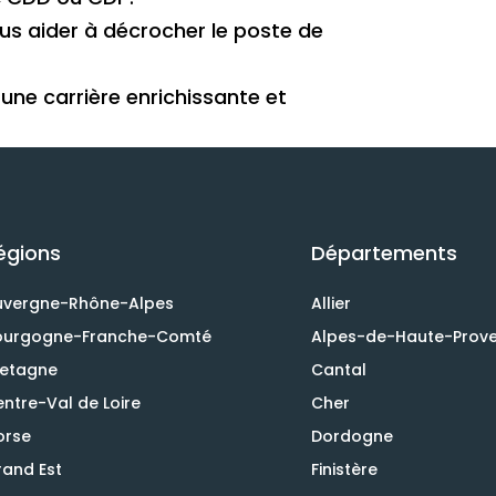
ous aider à décrocher le poste de
 une carrière enrichissante et
égions
Départements
uvergne-Rhône-Alpes
Allier
ourgogne-Franche-Comté
Alpes-de-Haute-Prov
retagne
Cantal
ntre-Val de Loire
Cher
orse
Dordogne
and Est
Finistère