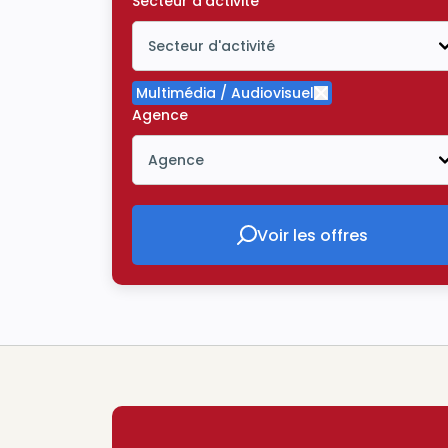
Secteur d'activité
Secteur d'activité
Icône ouvrir la liste déroulante
Multimédia / Audiovisuel
Supprimer le crit
Agence
Agence
Icône ouvrir la liste déroulante
Voir les offres
Voir les offres