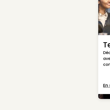
Te
Déc
ave
con
En 