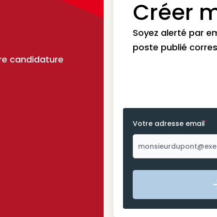
Créer m
Soyez alerté par e
poste publié corre
re candidature
*
Votre adresse email