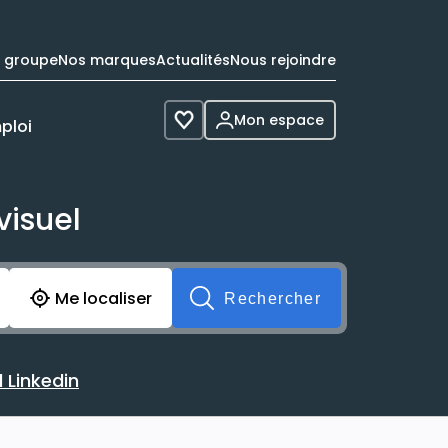
e groupe
Nos marques
Actualités
Nous rejoindre
Mon espace
ploi
Voir les favoris
visuel
cherche avant soumission du formulaire. Vous pouvez de 
Me localiser
Rechercher
 Linkedin
 avec votre profil Linkedin