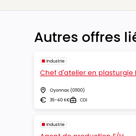
Autres offres l
Industrie
Chef d'atelier en plasturgie
Oyonnax
(01100)
Lieu
35-40 K€
CDI
Salaire
Type
Industrie