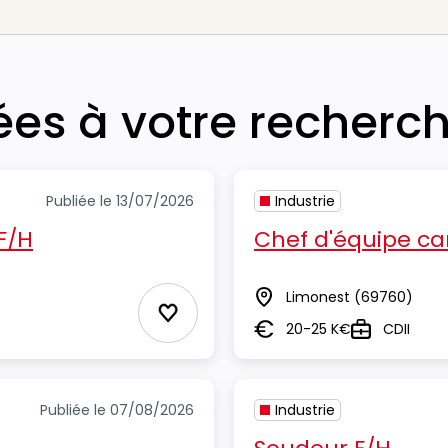
iées à votre recherc
Publiée le 13/07/2026
Industrie
 F/H
Chef d'équipe car
Limonest
(69760)
Lieu
Ajouter aux Favoris
20-25 K€
CDII
Salaire
Type
Publiée le 07/08/2026
Industrie