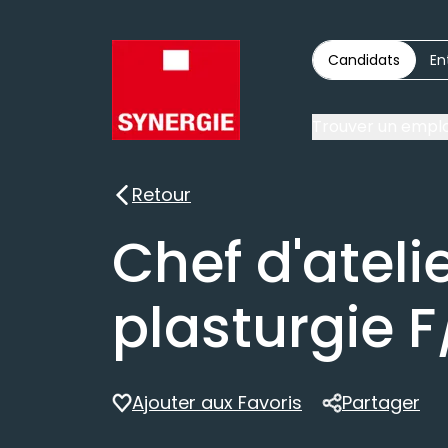
Candidats
En
Trouver un emplo
Retour
Retour
Chef d'ateli
plasturgie F
Ajouter aux Favoris
Partager
Partager