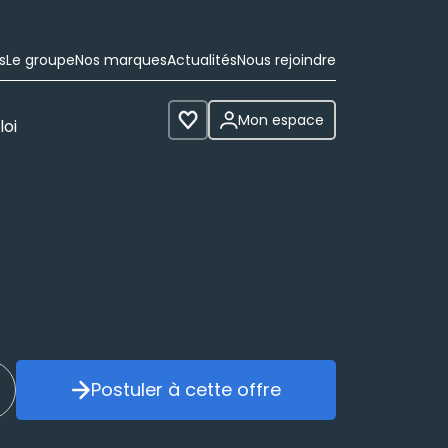
s
Le groupe
Nos marques
Actualités
Nous rejoindre
Mon espace
loi
Voir les favoris
Postuler à cette offre
réer mon alerte
Postuler à cette offre