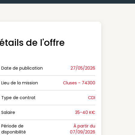
étails de l'offre
Date de publication
27/05/2026
n Date de publication
Lieu de la mission
Cluses - 74300
n Lieu de la mission
Type de contrat
CDI
on Type de contrat
Salaire
35-40 K€
n Salaire
Période de
À partir du
disponibilité
07/09/2026