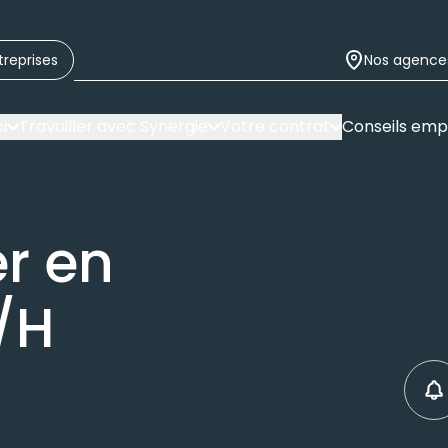
treprises
Nos agence
i
Travailler avec Synergie
Votre contrat
Conseils emp
er en
/H
C