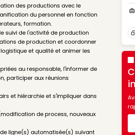
Ico
fication des productions avec le
anification du personnel en fonction
Ico
rateurs, formation.
de suivi de l'activité de production
I
rations de production et coordonner
ogistique et qualité et animer les
priées au responsable, l'informer de
C
, participer aux réunions
i
irs et hiérarchie et s'impliquer dans
Av
ra
 (modification de process, nouveaux
 de ligne(s) automatisée(s) suivant