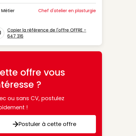
n Période de disponibilité
Métier
Chef d'atelier en plasturgie
n Métier
Copier la référence de l'offre OFFRE -
647 316
con copy to clipboard
ette offre vous
ntéresse ?
ec ou sans CV, postulez
pidement !
Postuler à cette offre
Postuler à cette offre