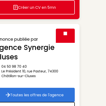
Créer un CV en 5mn
Icon decorative
nonce publiée par
gence Synergie
Visuel générique des agen
luses
04 50 98 70 40
ône téléphone
Le Président 10, rue Pasteur
,
74300
ône adresse
Châtillon-sur-Cluses
Toutes les offres de l'agence
Toutes les offres de l'agence