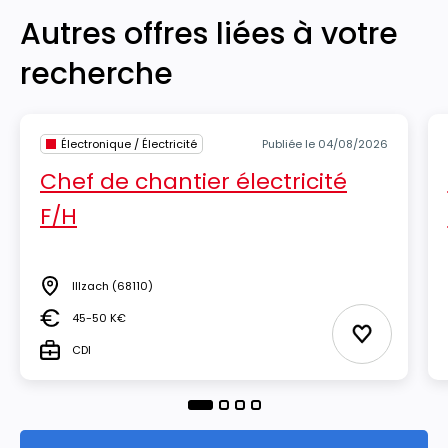
Autres offres liées à votre
recherche
Électronique / Électricité
Publiée le 04/08/2026
Chef de chantier électricité
F/H
Illzach
(68110)
Lieu
45-50 K€
Salaire
Ajouter aux
CDI
Type