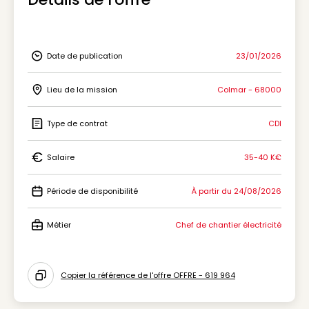
Date de publication
23/01/2026
Icon Date de publication
Lieu de la mission
Colmar - 68000
Icon Lieu de la mission
Type de contrat
CDI
Icon Type de contrat
Salaire
35-40 K€
Icon Salaire
Période de disponibilité
À partir du 24/08/2026
Icon Période de disponibilité
Métier
Chef de chantier électricité
Icon Métier
Copier la référence de l'offre OFFRE - 619 964
Icon copy to clipboard