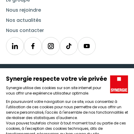
Nous rejoindre
Nos actualités
Nous contacter
Linkedin
Synergie
Instagram
TikTok
Youtube
Trouver un emploi
Icône d'illustration
Candidats
Icône d'illustration
Entreprises
Icône d'illustration
Nos agences
Icône d'illustration
Conditions générales d'utilisation et mentions légales
Protection des données