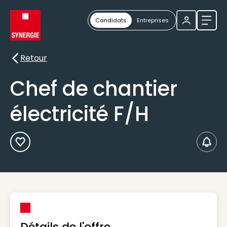
Candidats
Entreprises
Ouvri
Retour
Retour
Chef de chantier
électricité F/H
Ajouter aux Favoris
Créer
Détails de l'offre