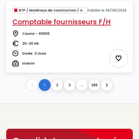
BTP / Matériaux de construction / Architecture
Publiée le 06/08/2026
Comptable fournisseurs F/H
Cauna - 40500
Lieu
25-30 K€
Salaire
Durée: 3 mois
Durée
Ajouter 
Interim
Type
1
2
3
...
280
Previous
Next