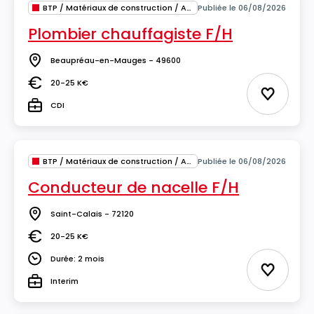
BTP / Matériaux de construction / Architecture
Publiée le 06/08/2026
Plombier chauffagiste F/H
Beaupréau-en-Mauges - 49600
Lieu
20-25 K€
Salaire
Ajouter 
CDI
Type
BTP / Matériaux de construction / Architecture
Publiée le 06/08/2026
Conducteur de nacelle F/H
Saint-Calais - 72120
Lieu
20-25 K€
Salaire
Durée: 2 mois
Durée
Ajouter 
Interim
Type