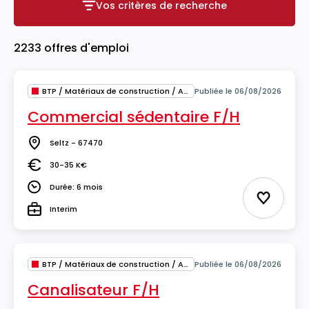
Vos critères de recherche
Vos critères de recherche
2233 offres d'emploi
BTP / Matériaux de construction / Architecture
Publiée le 06/08/2026
Commercial sédentaire F/H
Seltz - 67470
Lieu
30-35 K€
Salaire
Durée: 6 mois
Durée
Ajouter 
Interim
Type
BTP / Matériaux de construction / Architecture
Publiée le 06/08/2026
Canalisateur F/H