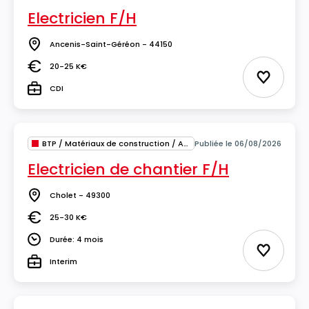
Electricien F/H
Ancenis-Saint-Géréon - 44150
Lieu
20-25 K€
Salaire
Ajouter 
CDI
Type
BTP / Matériaux de construction / Architecture
Publiée le 06/08/2026
Electricien de chantier F/H
Cholet - 49300
Lieu
25-30 K€
Salaire
Durée: 4 mois
Durée
Ajouter 
Interim
Type