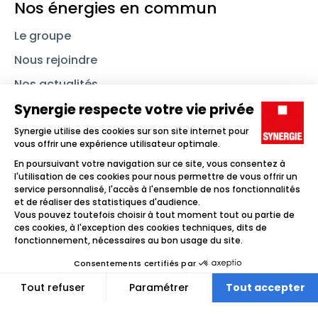
Nos énergies en commun
Le groupe
Nous rejoindre
Nos actualités
Nous contacter
Linkedin
Synergie
Instagram
TikTok
Youtube
Trouver un emploi
Icône d'illustration
Candidats
Icône d'illustration
Entreprises
Icône d'illustration
Nos agences
Icône d'illustration