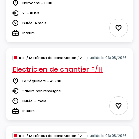
Narbonne - 11100
Lieu
25-30 K€
Salaire
Durée: 4 mois
Durée
Ajouter 
Interim
Type
BTP / Matériaux de construction / Architecture
Publiée le 06/08/2026
Electricien de chantier F/H
La Séguinière - 49280
Lieu
Salaire non renseigné
Salaire
Durée: 3 mois
Durée
Ajouter 
Interim
Type
BTP / Matériaux de construction / Architecture
Publiée le 06/08/2026