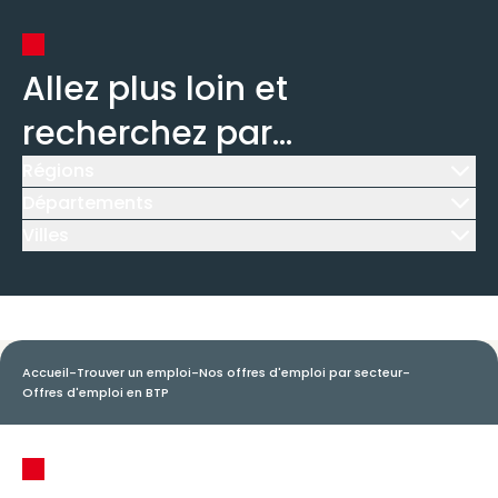
Allez plus loin et
recherchez par...
Régions
Icône d'illustration
Départements
Icône d'illustration
Villes
Icône d'illustration
Accueil
-
Trouver un emploi
-
Nos offres d'emploi par secteur
-
Offres d'emploi en BTP