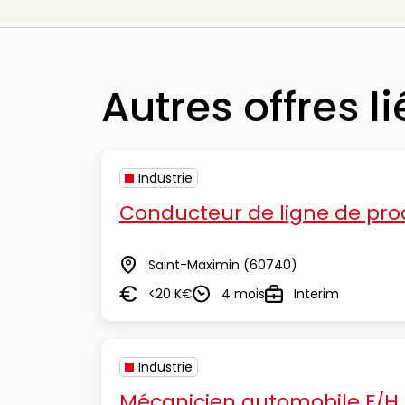
Autres offres l
Industrie
Conducteur de ligne de pro
Saint-Maximin
(60740)
Lieu
<20 K€
4 mois
Interim
Salaire
Durée
Type
Industrie
Mécanicien automobile F/H