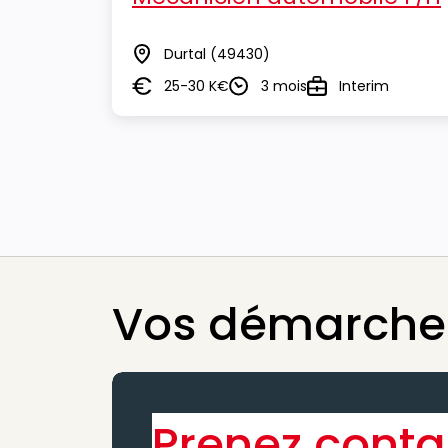
Durtal
(49430)
Lieu
25-30 K€
3 mois
Interim
Salaire
Durée
Type
Vos démarches
Prenez conta