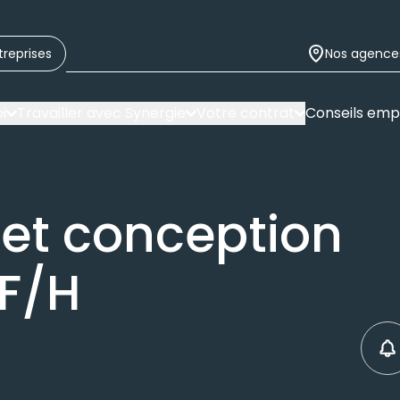
treprises
Nos agence
i
Travailler avec Synergie
Votre contrat
Conseils emp
jet conception
F/H
C