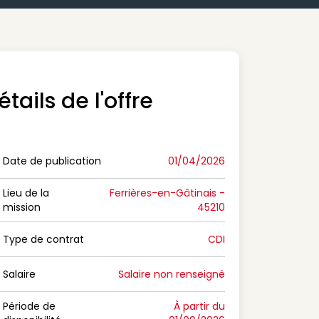
étails de l'offre
Date de publication
01/04/2026
n Date de publication
Lieu de la
Ferrières-en-Gâtinais -
mission
45210
n Lieu de la mission
Type de contrat
CDI
on Type de contrat
Salaire
Salaire non renseigné
n Salaire
Période de
À partir du