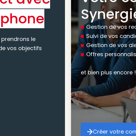
Synergi
éphone
experti
Gestion de vos re
conseil
Suivi de vos cand
 prendrons le
Gestion de vos al
e vos objectifs
Offres personnali
Nous vous accomp
votre recherche, en
et bien plus encore !
mesure pour maxim
atteindre vos objec
Créer votre co
Cr