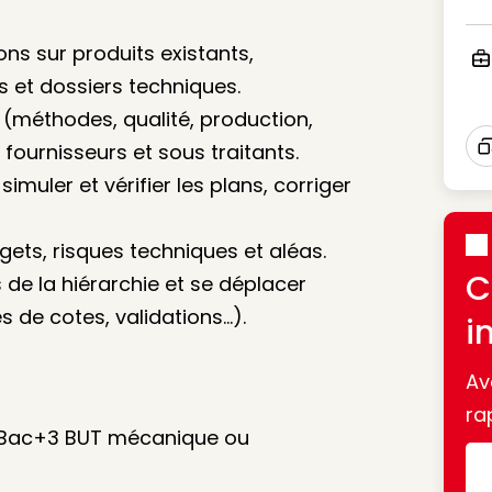
Ico
ons sur produits existants,
s et dossiers techniques.
Ico
 (méthodes, qualité, production,
 fournisseurs et sous traitants.
I
simuler et vérifier les plans, corriger
dgets, risques techniques et aléas.
C
 de la hiérarchie et se déplacer
s de cotes, validations…).
i
Av
ra
 Bac+3 BUT mécanique ou