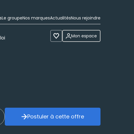
s
Le groupe
Nos marques
Actualités
Nous rejoindre
Mon espace
loi
Voir les favoris
Postuler à cette offre
réer mon alerte
Postuler à cette offre