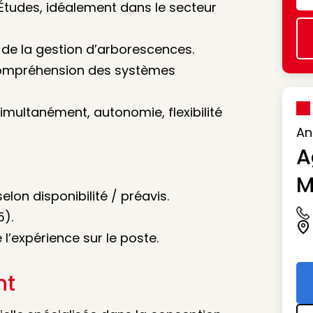
’Études, idéalement dans le secteur
t de la gestion d’arborescences.
 compréhension des systèmes
imultanément, autonomie, flexibilité
An
A
M
elon disponibilité / préavis.
5).
Ic
Ic
l’expérience sur le poste.
nt