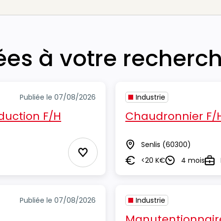
iées à votre recherc
Publiée le 07/08/2026
Industrie
duction F/H
Chaudronnier F/
Senlis
(60300)
Lieu
Ajouter aux Favoris
<20 K€
4 mois
Salaire
Durée
Typ
Publiée le 07/08/2026
Industrie
Manutentionnair