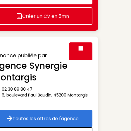
Créer un CV en 5mn
Icon decorative
nonce publiée par
gence Synergie
Visuel générique des agen
ontargis
02 38 89 80 47
ône téléphone
6, boulevard Paul Baudin
,
45200
Montargis
ône adresse
Toutes les offres de l'agence
Toutes les offres de l'agence