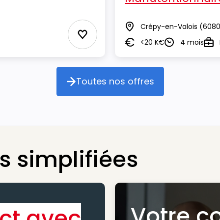
Crépy-en-Valois
(6080
Lieu
Ajouter aux Favoris
<20 K€
4 mois
Salaire
Durée
Typ
Toutes nos offres
Toutes nos offres
 simplifiées
Votre c
ct avec
Bénéfic