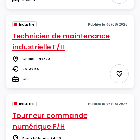
Type
Industrie
Publiée le 06/08/2026
Technicien de maintenance
industrielle F/H
Cholet - 49300
Lieu
25-30 K€
Salaire
Ajouter 
CDI
Type
Industrie
Publiée le 06/08/2026
Tourneur commande
numérique F/H
Pontchâteau - 44160