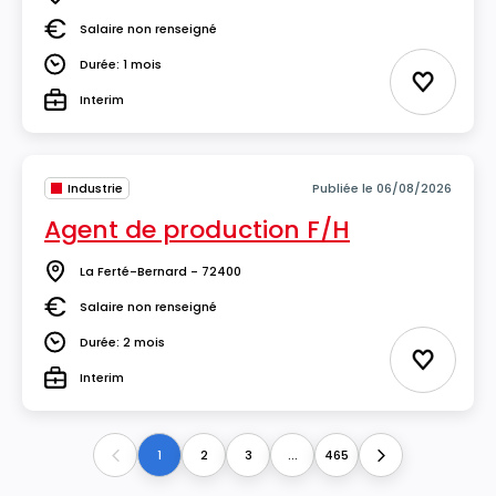
Lieu
Salaire non renseigné
Salaire
Durée: 1 mois
Durée
Ajouter 
Interim
Type
Industrie
Publiée le 06/08/2026
Agent de production F/H
La Ferté-Bernard - 72400
Lieu
Salaire non renseigné
Salaire
Durée: 2 mois
Durée
Ajouter 
Interim
Type
1
2
3
...
465
Previous
Next