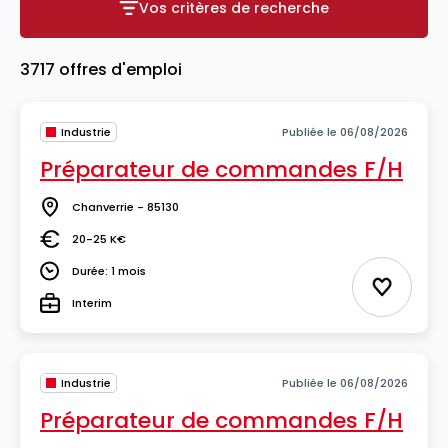
Vos critères de recherche
Vos critères de recherche
3717 offres d'emploi
Industrie
Publiée le 06/08/2026
Préparateur de commandes F/H
Chanverrie - 85130
Lieu
20-25 K€
Salaire
Durée: 1 mois
Durée
Ajouter 
Interim
Type
Industrie
Publiée le 06/08/2026
Préparateur de commandes F/H