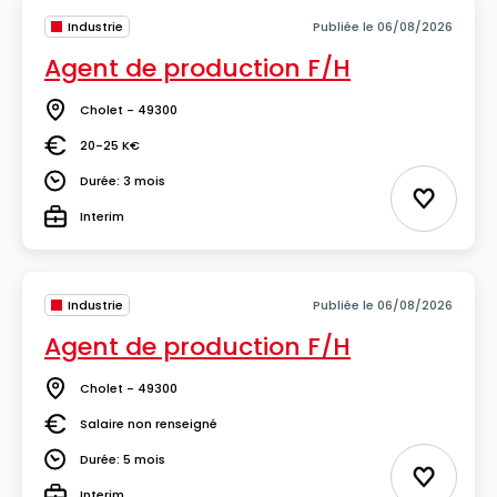
Industrie
Publiée le 06/08/2026
Agent de production F/H
Cholet - 49300
Lieu
20-25 K€
Salaire
Durée: 3 mois
Durée
Ajouter 
Interim
Type
Industrie
Publiée le 06/08/2026
Agent de production F/H
Cholet - 49300
Lieu
Salaire non renseigné
Salaire
Durée: 5 mois
Durée
Ajouter 
Interim