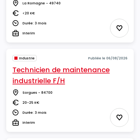
La Romagne - 49740
Lieu
<20 K€
Salaire
Durée: 3 mois
Durée
Ajouter 
Interim
Type
Industrie
Publiée le 06/08/2026
Technicien de maintenance
industrielle F/H
Sorgues - 84700
Lieu
20-25 K€
Salaire
Durée: 3 mois
Durée
Ajouter 
Interim
Type