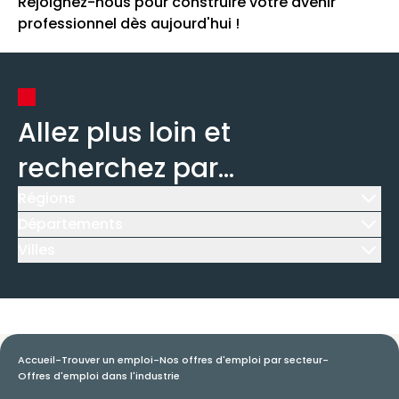
Rejoignez-nous pour construire votre avenir
professionnel dès aujourd'hui !
Allez plus loin et
recherchez par...
Régions
Icône d'illustration
Départements
Icône d'illustration
Villes
Icône d'illustration
Accueil
-
Trouver un emploi
-
Nos offres d'emploi par secteur
-
Offres d'emploi dans l'industrie