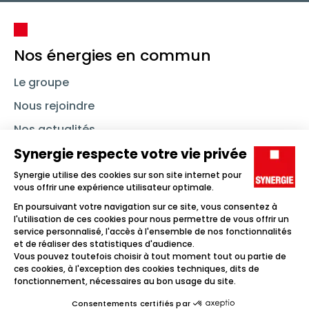
Nos énergies en commun
Le groupe
Nous rejoindre
Nos actualités
Nous contacter
Linkedin
Synergie
Instagram
TikTok
Youtube
Trouver un emploi
Icône d'illustration
Candidats
Icône d'illustration
Entreprises
Icône d'illustration